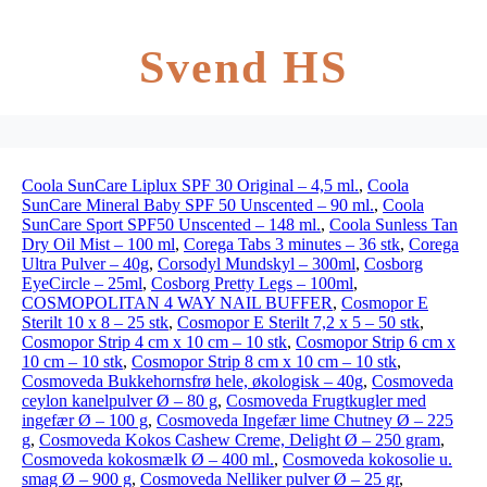
Svend HS
Coola SunCare Liplux SPF 30 Original – 4,5 ml.
,
Coola
SunCare Mineral Baby SPF 50 Unscented – 90 ml.
,
Coola
SunCare Sport SPF50 Unscented – 148 ml.
,
Coola Sunless Tan
Dry Oil Mist – 100 ml
,
Corega Tabs 3 minutes – 36 stk
,
Corega
Ultra Pulver – 40g
,
Corsodyl Mundskyl – 300ml
,
Cosborg
EyeCircle – 25ml
,
Cosborg Pretty Legs – 100ml
,
COSMOPOLITAN 4 WAY NAIL BUFFER
,
Cosmopor E
Sterilt 10 x 8 – 25 stk
,
Cosmopor E Sterilt 7,2 x 5 – 50 stk
,
Cosmopor Strip 4 cm x 10 cm – 10 stk
,
Cosmopor Strip 6 cm x
10 cm – 10 stk
,
Cosmopor Strip 8 cm x 10 cm – 10 stk
,
Cosmoveda Bukkehornsfrø hele, økologisk – 40g
,
Cosmoveda
ceylon kanelpulver Ø – 80 g
,
Cosmoveda Frugtkugler med
ingefær Ø – 100 g
,
Cosmoveda Ingefær lime Chutney Ø – 225
g
,
Cosmoveda Kokos Cashew Creme, Delight Ø – 250 gram
,
Cosmoveda kokosmælk Ø – 400 ml.
,
Cosmoveda kokosolie u.
smag Ø – 900 g
,
Cosmoveda Nelliker pulver Ø – 25 gr
,