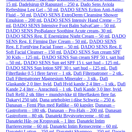
15 ml
,
Dadelsirup Ø Rapunzel – 250 g
,
Dado Sens Aviola
Refreshing Leg Gel – 50 ml
,
DADO SENS Ection Anti-Aging
Fluid – 50 ml
,
DADO SENS ExtroDerm Cleansing Shower
Emulsion – 200 ml
,
DADO SENS Intensiv Hand Creme – 75
ml
,
DADO SENS Intensive Foot Balm SalvaCare – 50 ml
,
DADO SENS ProBalance Soothing Acute cream- 30 ml
,
DADO SENS Reg. E Energizing Night Cream – 50 ml
,
DADO
SENS Reg. E Firming Day Cream – 50 ml.
,
DADO SENS
Reg. E Fortifying Facial Toner – 50 ml
,
DADO SENS Reg. E
Soft Facial Cleanser – 150 ml
,
DADO SENS Sun cream SPF
30 Kids – 125 ml.
,
DADO SENS Sun cream SPF 50 t. sart hud
– 50 ml.
,
DADO SENS Sun gel SPF 15 t. sart hud – 125 ml.
,
DADO SENS Sun lotion SPF 30 t. sart hud – 125 ml.
,
Dafi
Filterflaske 0,5 l flere farver – 1 stk
,
Dafi Filterpatroner – 2 stk.
,
Dafi Filterpatroner Magnesium Mineraler – 3 stk.
,
Dafi
Glaskande 2,0 liter, hvid
,
Dafi Hvid kande 2,4 liter – 1 stk.
,
Dafi
Kande 2,4 liter – Anracitgrå – 1 stk
,
Dafi Kande 3,0 liter, hvid
,
Dafi Refil 2 stk filter + mundstykke til filterflasken flere far
,
Dakaryl 250 tabl
,
Dana urtebolsjer i dåse Schweiz – 250 g
,
Danasan – Femi Plus med Røllike – 60 kapsler
,
Danasan –
Gastroform – 180 stk
,
Danasan – Pro-Hals – 200 ml
,
Danasan
Gastroform – 80 stk
,
Danatekt Brystvortecreme – 60 ml
,
Danatekt Hår- og Kropsvask – 1 liter
,
Danatekt Intim
Barrierecreme – 60 ml
,
Danatekt Intim Rensecreme – 60 ml
,
Danatekt Lotion – 250 ml
,
Danatekt Shampoo – 250 ml
,
Daosin