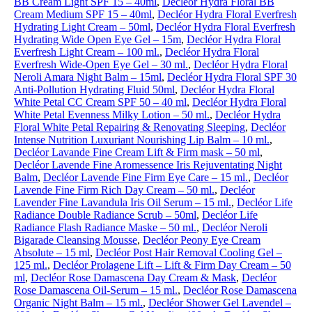
BB Cream Light SPF 15 – 40ml
,
Decléor Hydra Floral BB
Cream Medium SPF 15 – 40ml
,
Decléor Hydra Floral Everfresh
Hydrating Light Cream – 50ml
,
Decléor Hydra Floral Everfresh
Hydrating Wide Open Eye Gel – 15m
,
Decléor Hydra Floral
Everfresh Light Cream – 100 ml.
,
Decléor Hydra Floral
Everfresh Wide-Open Eye Gel – 30 ml.
,
Decléor Hydra Floral
Neroli Amara Night Balm – 15ml
,
Decléor Hydra Floral SPF 30
Anti-Pollution Hydrating Fluid 50ml
,
Decléor Hydra Floral
White Petal CC Cream SPF 50 – 40 ml
,
Decléor Hydra Floral
White Petal Evenness Milky Lotion – 50 ml.
,
Decléor Hydra
Floral White Petal Repairing & Renovating Sleeping
,
Decléor
Intense Nutrition Luxuriant Nourishing Lip Balm – 10 ml.
,
Decléor Lavande Fine Cream Lift & Firm mask – 50 ml
,
Decléor Lavende Fine Aromessence Iris Rejuventating Night
Balm
,
Decléor Lavende Fine Firm Eye Care – 15 ml.
,
Decléor
Lavende Fine Firm Rich Day Cream – 50 ml.
,
Decléor
Lavender Fine Lavandula Iris Oil Serum – 15 ml.
,
Decléor Life
Radiance Double Radiance Scrub – 50ml
,
Decléor Life
Radiance Flash Radiance Maske – 50 ml.
,
Decléor Neroli
Bigarade Cleansing Mousse
,
Decléor Peony Eye Cream
Absolute – 15 ml
,
Decléor Post Hair Removal Cooling Gel –
125 ml.
,
Decléor Prolagene Lift – Lift & Firm Day Cream – 50
ml
,
Decléor Rose Damascena Day Cream & Mask
,
Decléor
Rose Damascena Oil-Serum – 15 ml.
,
Decléor Rose Damascena
Organic Night Balm – 15 ml.
,
Decléor Shower Gel Lavendel –