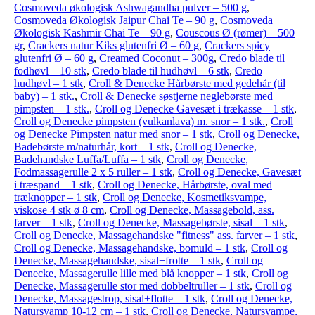
Cosmoveda økologisk Ashwagandha pulver – 500 g
,
Cosmoveda Økologisk Jaipur Chai Te – 90 g
,
Cosmoveda
Økologisk Kashmir Chai Te – 90 g
,
Couscous Ø (rømer) – 500
gr
,
Crackers natur Kiks glutenfri Ø – 60 g
,
Crackers spicy
glutenfri Ø – 60 g
,
Creamed Coconut – 300g
,
Credo blade til
fodhøvl – 10 stk
,
Credo blade til hudhøvl – 6 stk
,
Credo
hudhøvl – 1 stk
,
Croll & Denecke Hårbørste med gedehår (til
baby) – 1 stk.
,
Croll & Denecke søstjerne neglebørste med
pimpsten – 1 stk.
,
Croll og Denecke Gavesæt i trækasse – 1 stk
,
Croll og Denecke pimpsten (vulkanlava) m. snor – 1 stk.
,
Croll
og Denecke Pimpsten natur med snor – 1 stk
,
Croll og Denecke,
Badebørste m/naturhår, kort – 1 stk
,
Croll og Denecke,
Badehandske Luffa/Luffa – 1 stk
,
Croll og Denecke,
Fodmassagerulle 2 x 5 ruller – 1 stk
,
Croll og Denecke, Gavesæt
i træspand – 1 stk
,
Croll og Denecke, Hårbørste, oval med
træknopper – 1 stk
,
Croll og Denecke, Kosmetiksvampe,
viskose 4 stk ø 8 cm
,
Croll og Denecke, Massagebold, ass.
farver – 1 stk
,
Croll og Denecke, Massagebørste, sisal – 1 stk
,
Croll og Denecke, Massagehandske "fitness" ass. farver – 1 stk
,
Croll og Denecke, Massagehandske, bomuld – 1 stk
,
Croll og
Denecke, Massagehandske, sisal+frotte – 1 stk
,
Croll og
Denecke, Massagerulle lille med blå knopper – 1 stk
,
Croll og
Denecke, Massagerulle stor med dobbeltruller – 1 stk
,
Croll og
Denecke, Massagestrop, sisal+flotte – 1 stk
,
Croll og Denecke,
Natursvamp 10-12 cm – 1 stk
,
Croll og Denecke, Natursvampe,