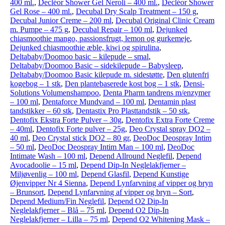
400 ml.
,
Decléor Shower Gel Neroli – 400 ml.
,
Decléor Shower
Gel Rose – 400 ml.
,
Decubal Dry Scalp Treatment – 150 g
,
Decubal Junior Creme – 200 ml
,
Decubal Original Clinic Cream
m. Pumpe – 475 g
,
Decubal Repair – 100 ml
,
Dejunked
chiasmoothie mango, passionsfrugt, lemon og gurkemeje
,
Dejunked chiasmoothie æble, kiwi og spirulina
,
Deltababy/Doomoo basic – kilepude – smal
,
Deltababy/Doomoo Basic – sidekilepude – Babysleep
,
Deltababy/Doomoo Basic kilepude m. sidestøtte
,
Den glutenfri
kogebog – 1 stk
,
Den plantebaserede kost bog – 1 stk
,
Densi-
Solutions Volumenshampoo
,
Denta Pharm tandrens m/enzymer
– 100 ml
,
Dentaforce Mundvand – 100 ml
,
Dentamin plast
tandstikker – 60 stk
,
Dentastix Pro Plasttandstik – 50 stk
,
Dentofix Ekstra Forte Pulver – 30g
,
Dentofix Extra Forte Creme
– 40ml
,
Dentofix Forte pulver – 25g
,
Deo Crystal spray DO2 –
40 ml
,
Deo Crystal stick DO2 – 80 gr
,
DeoDoc Deospray Intim
– 50 ml
,
DeoDoc Deospray Intim Man – 100 ml
,
DeoDoc
Intimate Wash – 100 ml
,
Depend Allround Neglefil
,
Depend
Avocadoolie – 15 ml
,
Depend Dip-In Neglelakfjerner –
Miljøvenlig – 100 ml
,
Depend Glasfil
,
Depend Kunstige
Øjenvipper Nr 4 Sienna
,
Depend Lynfarvning af vipper og bryn
– Brunsort
,
Depend Lynfarvning af vipper og bryn – Sort
,
Depend Medium/Fin Neglefil
,
Depend O2 Dip-In
Neglelakfjerner – Blå – 75 ml
,
Depend O2 Dip-In
Neglelakfjerner – Lilla – 75 ml
,
Depend O2 Whitening Mask –