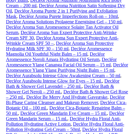
Body Balm
,
Decléor Aroma Nutrition Nourishing Rich Body
Cream – 200 ml
,
Decléor Aroma Nutrition Satin Softening Dry
Oil
,
Decléor Aroma Purete 2 in 1 Purifying and Exfoliation
Mask
,
Decléor Aroma Purete Imperfections Roll-on – 10ml
,
Decléor Aroma Solutions Prolagene Energising Gel – 150 ml
,
Decléor Aroma Sun Aromessence Solaire Tan Activator Oil
Serum
,
Decléor Aroma Sun Expert Protective Anti-Wrinke
Cream SPF 30
,
Decléor Aroma Sun Expert Protective Anti-
Wrinkle Cream SPF 50 –
,
Decléor Aroma Sun Protective
Hydrating Milk SPF 30 – 150 ml
,
Decléor Aromessence
Magnolia Oil Youthful Night Balm – 15 ml
,
Decléor
Aromessence Neroli Amara Hydrating Oil Serum
,
Decléor
Aromessence Ylang Cananga Facial Oil Serum – 15 ml
,
Decléor
Aromessence Ylang Ylang Purifying Night Balm – 15 ml
,
Decléor Aurabsolu Intense Glow Awakening Cream – 50 ml
,
Decléor Aurabsolu Intense Glow for Eyes – 15 ml.
,
Decléor
Bath & Shower Gel Lavendel – 250 ml.
,
Decléor Bath &
Shower Gel Neroli – 250 ml.
,
Decléor Bath & Shower Gel Rose
– 250 ml.
,
Decléor Be Merry And Hydrate Gaveæske
,
Decléor
Bi-Phase Caring Cleanser and Makeup Remover
,
Decléor Cica-
Botanic Oil – 100 ml.
,
Decléor Cica-Botanic Repairing Balm –
50 ml.
,
Decléor Green Mandarin Eye Cream – 15 ml.
,
Decléor
Green Mandarin Serum – 15 ml.
,
Decléor Hydra Floral Anti-
Pollution Hydrating Active Lotion
,
Decléor Hydra Floral Anti-
Pollution Hydrating Gel-Cream – 50ml
,
Decléor Hydra Floral