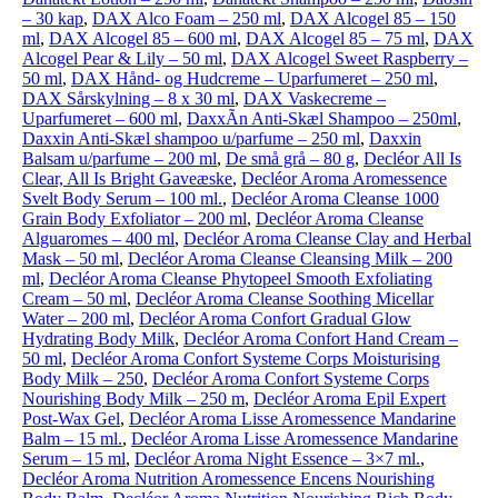
– 30 kap
,
DAX Alco Foam – 250 ml
,
DAX Alcogel 85 – 150
ml
,
DAX Alcogel 85 – 600 ml
,
DAX Alcogel 85 – 75 ml
,
DAX
Alcogel Pear & Lily – 50 ml
,
DAX Alcogel Sweet Raspberry –
50 ml
,
DAX Hånd- og Hudcreme – Uparfumeret – 250 ml
,
DAX Sårskylning – 8 x 30 ml
,
DAX Vaskecreme –
Uparfumeret – 600 ml
,
DaxxÃ­n Anti-Skæl Shampoo – 250ml
,
Daxxin Anti-Skæl shampoo u/parfume – 250 ml
,
Daxxin
Balsam u/parfume – 200 ml
,
De små grå – 80 g
,
Decléor All Is
Clear, All Is Bright Gaveæske
,
Decléor Aroma Aromessence
Svelt Body Serum – 100 ml.
,
Decléor Aroma Cleanse 1000
Grain Body Exfoliator – 200 ml
,
Decléor Aroma Cleanse
Alguaromes – 400 ml
,
Decléor Aroma Cleanse Clay and Herbal
Mask – 50 ml
,
Decléor Aroma Cleanse Cleansing Milk – 200
ml
,
Decléor Aroma Cleanse Phytopeel Smooth Exfoliating
Cream – 50 ml
,
Decléor Aroma Cleanse Soothing Micellar
Water – 200 ml
,
Decléor Aroma Confort Gradual Glow
Hydrating Body Milk
,
Decléor Aroma Confort Hand Cream –
50 ml
,
Decléor Aroma Confort Systeme Corps Moisturising
Body Milk – 250
,
Decléor Aroma Confort Systeme Corps
Nourishing Body Milk – 250 m
,
Decléor Aroma Epil Expert
Post-Wax Gel
,
Decléor Aroma Lisse Aromessence Mandarine
Balm – 15 ml.
,
Decléor Aroma Lisse Aromessence Mandarine
Serum – 15 ml
,
Decléor Aroma Night Essence – 3×7 ml.
,
Decléor Aroma Nutrition Aromessence Encens Nourishing