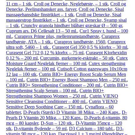
11 cm – 1 stk
,
Croll og Denecke, Neglebørste, – 1 stk
,
Croll og
Denecke, Peelingshansker ass. farver
,
Croll og Denecke, Sisal
massagehansdske finstrikket – 1 stk
,
Croll og Denecke, Sisal
massagestrop finstrikket – 1 stk
,
Croll og Denecke, Svamp sisal
– 1 stk
,
Crunchy granola hindbær blåbær græskar Ø – 500 gr
,
Cuprum ars. D6 Cellesalt 13 – 50 ml.
,
Cur1 Spray t. hund – 100
ml.
,
Curaprox Prime plus, mellemrumstandbørste
,
Curaprox
tandbørste, ATA – 1 stk.
,
Curaprox tandbørste, 1560
,
Curaprox
ultra soft, 5460 – 1 stk.
,
Curasept Gel 350 0,5 % klorhx – 30 ml
,
Curasept Gel 712 0,12 % klorhx – 75 ml
,
Curasept Klorhexidin
0,12 % – 200 ml
,
Curcumin, gurkemeje-esktrakt – 50 stk
,
Cutex
Moisture Guard Neglelak fjerner – 100 ml
,
Cutex stengthening
Neglelak fjerner – 100 ml
,
Cutisoft Cotton gazeswaps 10x10cm
12 lag – 100 stk
,
Cutrin BIO+ Energy Boost Scalp Serum Men
– 100 ml.
,
Cutrin BIO+ Energy Boost Shampoo Men – 250 ml.
,
Cutrin BIO+ Strengthening Conditioner – 200 ml.
,
Cutrin BIO+
Strengthening Scalp Serum – 100 ml.
,
Cutrin BIO+
Strengthening Shampoo Women – 250 ml.
,
Cutrin VIENO
Sensitive Cleansing Conditioner – 400 ml.
,
Cutrin VIENO
Sensitive Deep Soothing Care – 150 ml.
,
Cynaflora – 60
tabletter
,
D-Pearls (Stærk) D Vitamin 38 Mikg. – 240 Kaps.
,
D-
Pearls D Vitamin 20 Mikg. – 120 Kaps.
,
D-Pearls d-vitamin, 80
mcg – 80 kapsler
,
D-Sun – 120 stk.
,
D-Vitamin 35mcg – 120
stk
,
D-vitamin flydende – 59 ml
,
D3 Calcium – 180 tabl.
,
D3-
vitamin 90 mcg – 120 kap
,
Dacriosol 1 + 3 mg/ml Øjendråber –