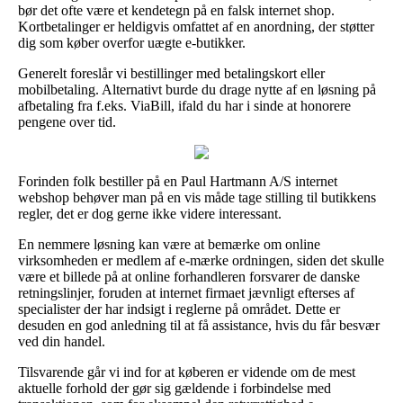
bør det ofte være et kendetegn på en falsk internet shop.
Kortbetalinger er heldigvis omfattet af en anordning, der støtter
dig som køber overfor uægte e-butikker.
Generelt foreslår vi bestillinger med betalingskort eller
mobilbetaling. Alternativt burde du drage nytte af en løsning på
afbetaling fra f.eks. ViaBill, ifald du har i sinde at honorere
pengene over tid.
Forinden folk bestiller på en Paul Hartmann A/S internet
webshop behøver man på en vis måde tage stilling til butikkens
regler, det er dog gerne ikke videre interessant.
En nemmere løsning kan være at bemærke om online
virksomheden er medlem af e-mærke ordningen, siden det skulle
være et billede på at online forhandleren forsvarer de danske
retningslinjer, foruden at internet firmaet jævnligt efterses af
specialister der har indsigt i reglerne på området. Dette er
desuden en god anledning til at få assistance, hvis du får besvær
ved din handel.
Tilsvarende går vi ind for at køberen er vidende om de mest
aktuelle forhold der gør sig gældende i forbindelse med