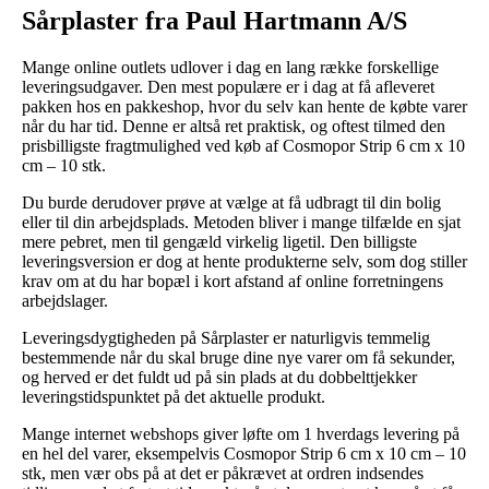
Sårplaster fra Paul Hartmann A/S
Mange online outlets udlover i dag en lang række forskellige
leveringsudgaver. Den mest populære er i dag at få afleveret
pakken hos en pakkeshop, hvor du selv kan hente de købte varer
når du har tid. Denne er altså ret praktisk, og oftest tilmed den
prisbilligste fragtmulighed ved køb af Cosmopor Strip 6 cm x 10
cm – 10 stk.
Du burde derudover prøve at vælge at få udbragt til din bolig
eller til din arbejdsplads. Metoden bliver i mange tilfælde en sjat
mere pebret, men til gengæld virkelig ligetil. Den billigste
leveringsversion er dog at hente produkterne selv, som dog stiller
krav om at du har bopæl i kort afstand af online forretningens
arbejdslager.
Leveringsdygtigheden på Sårplaster er naturligvis temmelig
bestemmende når du skal bruge dine nye varer om få sekunder,
og herved er det fuldt ud på sin plads at du dobbelttjekker
leveringstidspunktet på det aktuelle produkt.
Mange internet webshops giver løfte om 1 hverdags levering på
en hel del varer, eksempelvis Cosmopor Strip 6 cm x 10 cm – 10
stk, men vær obs på at det er påkrævet at ordren indsendes