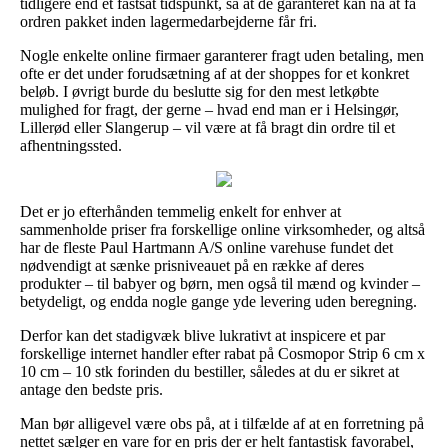
tidligere end et fastsat tidspunkt, så at de garanteret kan nå at få
ordren pakket inden lagermedarbejderne får fri.
Nogle enkelte online firmaer garanterer fragt uden betaling, men
ofte er det under forudsætning af at der shoppes for et konkret
beløb. I øvrigt burde du beslutte sig for den mest letkøbte
mulighed for fragt, der gerne – hvad end man er i Helsingør,
Lillerød eller Slangerup – vil være at få bragt din ordre til et
afhentningssted.
Det er jo efterhånden temmelig enkelt for enhver at
sammenholde priser fra forskellige online virksomheder, og altså
har de fleste Paul Hartmann A/S online varehuse fundet det
nødvendigt at sænke prisniveauet på en række af deres
produkter – til babyer og børn, men også til mænd og kvinder –
betydeligt, og endda nogle gange yde levering uden beregning.
Derfor kan det stadigvæk blive lukrativt at inspicere et par
forskellige internet handler efter rabat på Cosmopor Strip 6 cm x
10 cm – 10 stk forinden du bestiller, således at du er sikret at
antage den bedste pris.
Man bør alligevel være obs på, at i tilfælde af at en forretning på
nettet sælger en vare for en pris der er helt fantastisk favorabel,