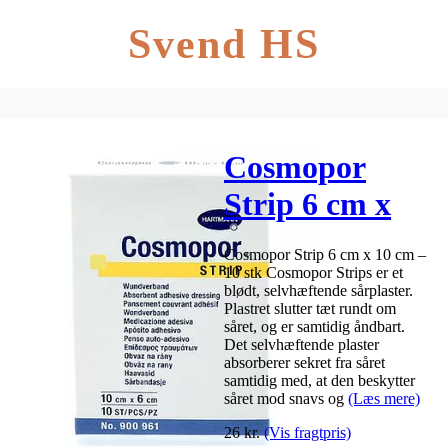
Svend HS
Cosmopor
Strip 6 cm x
10 cm – 10 stk
Cosmopor Strip 6 cm x 10 cm –
10 stk Cosmopor Strips er et
blødt, selvhæftende sårplaster.
Plastret slutter tæt rundt om
såret, og er samtidig åndbart.
Det selvhæftende plaster
absorberer sekret fra såret
samtidig med, at den beskytter
såret mod snavs og
(Læs mere)
26
kr.
(Vis fragtpris)