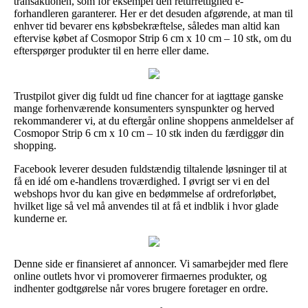
transaktionen, som for eksempel den returrettighed e-
forhandleren garanterer. Her er det desuden afgørende, at man til
enhver tid bevarer ens købsbekræftelse, således man altid kan
eftervise købet af Cosmopor Strip 6 cm x 10 cm – 10 stk, om du
efterspørger produkter til en herre eller dame.
Trustpilot giver dig fuldt ud fine chancer for at iagttage ganske
mange forhenværende konsumenters synspunkter og herved
rekommanderer vi, at du eftergår online shoppens anmeldelser af
Cosmopor Strip 6 cm x 10 cm – 10 stk inden du færdiggør din
shopping.
Facebook leverer desuden fuldstændig tiltalende løsninger til at
få en idé om e-handlens troværdighed. I øvrigt ser vi en del
webshops hvor du kan give en bedømmelse af ordreforløbet,
hvilket lige så vel må anvendes til at få et indblik i hvor glade
kunderne er.
Denne side er finansieret af annoncer. Vi samarbejder med flere
online outlets hvor vi promoverer firmaernes produkter, og
indhenter godtgørelse når vores brugere foretager en ordre.