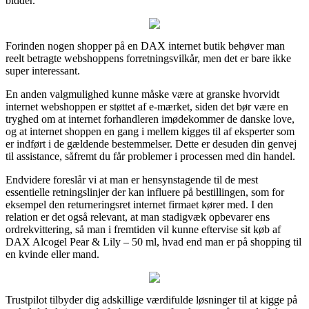
bidder.
Forinden nogen shopper på en DAX internet butik behøver man
reelt betragte webshoppens forretningsvilkår, men det er bare ikke
super interessant.
En anden valgmulighed kunne måske være at granske hvorvidt
internet webshoppen er støttet af e-mærket, siden det bør være en
tryghed om at internet forhandleren imødekommer de danske love,
og at internet shoppen en gang i mellem kigges til af eksperter som
er indført i de gældende bestemmelser. Dette er desuden din genvej
til assistance, såfremt du får problemer i processen med din handel.
Endvidere foreslår vi at man er hensynstagende til de mest
essentielle retningslinjer der kan influere på bestillingen, som for
eksempel den returneringsret internet firmaet kører med. I den
relation er det også relevant, at man stadigvæk opbevarer ens
ordrekvittering, så man i fremtiden vil kunne eftervise sit køb af
DAX Alcogel Pear & Lily – 50 ml, hvad end man er på shopping til
en kvinde eller mand.
Trustpilot tilbyder dig adskillige værdifulde løsninger til at kigge på