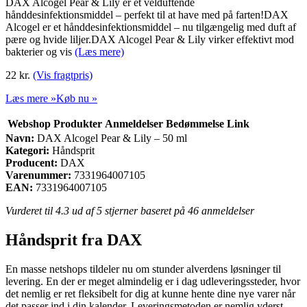
DAX Alcogel Pear & Lily er et velduftende
hånddesinfektionsmiddel – perfekt til at have med på farten!DAX
Alcogel er et hånddesinfektionsmiddel – nu tilgængelig med duft af
pære og hvide liljer.DAX Alcogel Pear & Lily virker effektivt mod
bakterier og vis
(Læs mere)
22
kr.
(Vis fragtpris)
Læs mere »
Køb nu »
Webshop
Produkter
Anmeldelser
Bedømmelse
Link
Navn:
DAX Alcogel Pear & Lily – 50 ml
Kategori:
Håndsprit
Producent:
DAX
Varenummer:
7331964007105
EAN:
7331964007105
Vurderet til
4.3
ud af 5 stjerner baseret på
46
anmeldelser
Håndsprit fra DAX
En masse netshops tildeler nu om stunder alverdens løsninger til
levering. En der er meget almindelig er i dag udleveringssteder, hvor
det nemlig er ret fleksibelt for dig at kunne hente dine nye varer når
det passer ind i din kalender. Leveringsmetoden er nemlig yderst