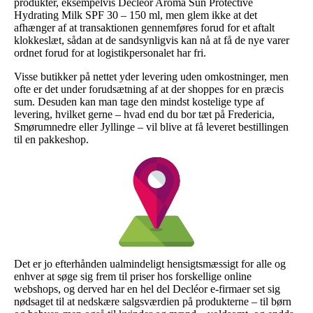
produkter, eksempelvis Decléor Aroma Sun Protective
Hydrating Milk SPF 30 – 150 ml, men glem ikke at det
afhænger af at transaktionen gennemføres forud for et aftalt
klokkeslæt, sådan at de sandsynligvis kan nå at få de nye varer
ordnet forud for at logistikpersonalet har fri.
Visse butikker på nettet yder levering uden omkostninger, men
ofte er det under forudsætning af at der shoppes for en præcis
sum. Desuden kan man tage den mindst kostelige type af
levering, hvilket gerne – hvad end du bor tæt på Fredericia,
Smørumnedre eller Jyllinge – vil blive at få leveret bestillingen
til en pakkeshop.
Det er jo efterhånden ualmindeligt hensigtsmæssigt for alle og
enhver at søge sig frem til priser hos forskellige online
webshops, og derved har en hel del Decléor e-firmaer set sig
nødsaget til at nedskære salgsværdien på produkterne – til børn