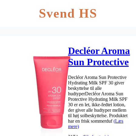
Svend HS
Decléor Aroma
Sun Protective
Hydrating
Decléor Aroma Sun Protective
Milk SPF 30 –
Hydrating Milk SPF 30 giver
beskyttelse til alle
150 ml
hudtyperDecléor Aroma Sun
Protective Hydrating Milk SPF
30 er en let, ikke-fedtet lotion,
der giver alle hudtyper mellem
til høj solbeskyttelse. Produktet
har en frisk sommerduf
(Læs
mere)