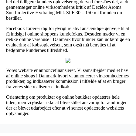
hel del tidligere kunders oplevelser og derved foreslåes det, at du
gennemsøger online virksomhedens kritik af Decléor Aroma
Sun Protective Hydrating Milk SPF 30 – 150 ml forinden du
bestiller.
Facebook forærer dig for øvrigt relativt anstændige genveje til at
få indsigt i online shoppens kundefokus. Desuden møder vi en
række online varehuse i Danmark hvor kunder kan udfærdige en
evaluering af købsoplevelsen, som også må benyttes til at
bedømme kundernes tilfredshed.
Vores website er annoncefinansieret. Vi samarbejder med et hav
af online shops i Danmark hvori vi annoncerer virksomhedernes
produkter, og indkasserer kommission i tilfælde af at en bruger
fra vores side realiserer et indkøb.
Orientering om produkter og online butikker opdateres hele
tiden, men vi ønsker ikke at blive stillet ansvarlig for ændringer
der er blevet udarbejdet efter at vi senest opdaterede websitets
oplysninger.