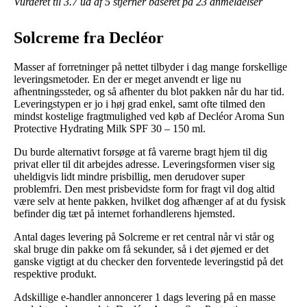
Vurderet til
3.7
ud af 5 stjerner baseret på
23
anmeldelser
Solcreme fra Decléor
Masser af forretninger på nettet tilbyder i dag mange forskellige
leveringsmetoder. En der er meget anvendt er lige nu
afhentningssteder, og så afhenter du blot pakken når du har tid.
Leveringstypen er jo i høj grad enkel, samt ofte tilmed den
mindst kostelige fragtmulighed ved køb af Decléor Aroma Sun
Protective Hydrating Milk SPF 30 – 150 ml.
Du burde alternativt forsøge at få varerne bragt hjem til dig
privat eller til dit arbejdes adresse. Leveringsformen viser sig
uheldigvis lidt mindre prisbillig, men derudover super
problemfri. Den mest prisbevidste form for fragt vil dog altid
være selv at hente pakken, hvilket dog afhænger af at du fysisk
befinder dig tæt på internet forhandlerens hjemsted.
Antal dages levering på Solcreme er ret central når vi står og
skal bruge din pakke om få sekunder, så i det øjemed er det
ganske vigtigt at du checker den forventede leveringstid på det
respektive produkt.
Adskillige e-handler annoncerer 1 dags levering på en masse