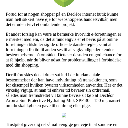
Forud for at nogen shopper på en Decléor internet butik kunne
man helt sikkert have øje for webshoppens handelsvilkår, men
det er uden tvivl et omfattende projekt.
Et andet forslag kan være at bemærke hvorvidt e-forretningen er
e-mærket medlem, da det almindeligvis er et bevis på at online
forretningen tilslutter sig de officielle danske regler, samt at
forretningen fra tid til anden ses til af sagkyndige der kender
bestemmelserne på området. Dette er desuden en god chance for
at få hjælp, når du bliver udsat for problemstillinger i forbindelse
med din shopping.
Dertil foreslåes det at du er sat ind i de fundamentale
bestemmelser der kan have indvirkning på transaktionen, som
for eksempel hvilken bytteret virksomheden anvender. Her er det
virkelig vigtigt, at man til enhver tid bevarer sin ordremail,
således man fremadrettet vil kunne bevise sit køb af Decléor
Aroma Sun Protective Hydrating Milk SPF 30 – 150 ml, uanset
om du skal købe en gave til en dreng eller pige.
Trustpilot giver dig ret så uafhængige genveje til at sondere en