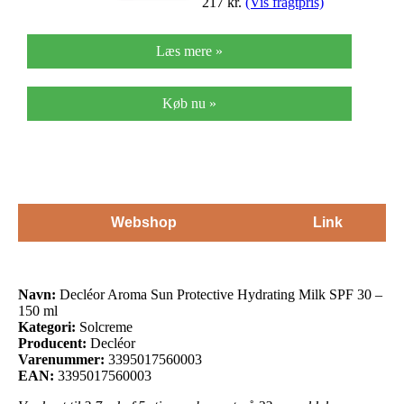
217
kr.
(Vis fragtpris)
Læs mere »
Køb nu »
Webshop
Link
Navn:
Decléor Aroma Sun Protective Hydrating Milk SPF 30 –
150 ml
Kategori:
Solcreme
Producent:
Decléor
Varenummer:
3395017560003
EAN:
3395017560003