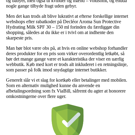
og babyer, men også til kvinder og mænd – voldsomt, og endda
nogle gange tilbyde fragt uden gebyr.
Men det kan trods alt blive lukrativt at efterse forskellige internet
webshops efter rabatkoder på Decléor Aroma Sun Protective
Hydrating Milk SPF 30 – 150 ml forinden du færdiggør din
shopping, således at du ikke er i tvivl om at indhente den
skarpeste pris.
Man bør blot være obs på, at hvis en online webshop forhandler
deres produkter for en pris som virker overordentlig letkøbt, så
bør det mange gange være et karakteristika der viser en uærlig
webbutik. Køb med kort er trods alt inkluderet i en retningslinje,
som passer på folk imod snydagtige internet butikker.
Generelt slår vi et slag for kortkøb eller betalinger med mobilen.
Som en alternativ mulighed kunne du anvende en
afbetalingsordning som fx ViaBill, såfremt du agter at honorere
omkostningerne over flere uger.