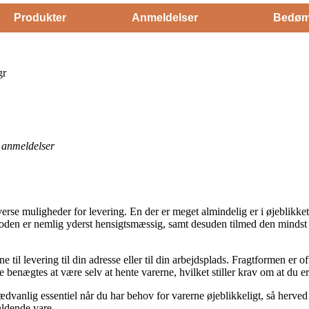
Produkter
Anmeldelser
Bedøm
gr
anmeldelser
erse muligheder for levering. En der er meget almindelig er i øjeblikket 
toden er nemlig yderst hensigtsmæssig, samt desuden tilmed den mindst
til levering til din adresse eller til din arbejdsplads. Fragtformen er oft
ke benægtes at være selv at hente varerne, hvilket stiller krav om at du
ædvanlig essentiel når du har behov for varerne øjeblikkeligt, så herved 
ældende vare.