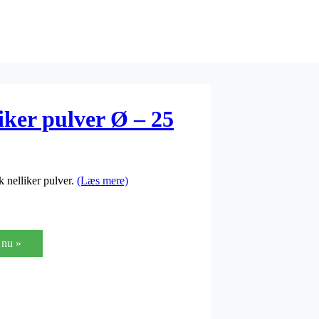
ker pulver Ø – 25
 nelliker pulver.
(Læs mere)
nu »