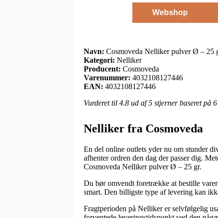
Webshop
Navn:
Cosmoveda Nelliker pulver Ø – 25 
Kategori:
Nelliker
Producent:
Cosmoveda
Varenummer:
4032108127446
EAN:
4032108127446
Vurderet til
4.8
ud af 5 stjerner baseret på
6
Nelliker fra Cosmoveda
En del online outlets yder nu om stunder div
afhenter ordren den dag der passer dig. Me
Cosmoveda Nelliker pulver Ø – 25 gr.
Du bør omvendt foretrække at bestille varerne 
smart. Den billigste type af levering kan ik
Fragtperioden på Nelliker er selvfølgelig us
forventede leveringstidspunkt ved den påg