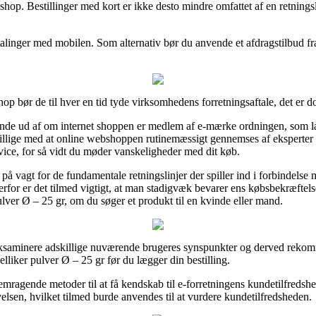
hop. Bestillinger med kort er ikke desto mindre omfattet af en retnings
etalinger med mobilen. Som alternativ bør du anvende et afdragstilbud fra
 bør de til hver en tid tyde virksomhedens forretningsaftale, det er d
 finde ud af om internet shoppen er medlem af e-mærke ordningen, som l
tillige med at online webshoppen rutinemæssigt gennemses af eksperter 
ice, for så vidt du møder vanskeligheder med dit køb.
 på vagt for de fundamentale retningslinjer der spiller ind i forbindels
rfor er det tilmed vigtigt, at man stadigvæk bevarer ens købsbekræftel
ver Ø – 25 gr, om du søger et produkt til en kvinde eller mand.
 eksaminere adskillige nuværende brugeres synspunkter og derved rekomm
ker pulver Ø – 25 gr før du lægger din bestilling.
ragende metoder til at få kendskab til e-forretningens kundetilfredshe
evelsen, hvilket tilmed burde anvendes til at vurdere kundetilfredsheden.