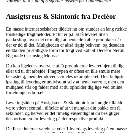
Vurderet til
4.7
ud af 5 stjerner baseret på
3
anmeldelser
Ansigtsrens & Skintonic fra Decléor
En masse internet selskaber tildeler nu om stunder en lang række
forskellige fragtmetoder. Et hit er p.t. at få leveret til en
pakkeshop, hvor det er muligt at hente de købte produkter når
der er tid til det. Muligheden er altså rigtig bekvem, og desuden
endda den prisbilligste form for fragt ved køb af Decléor Neroli
Bigarade Cleansing Mousse.
Du kan ligeledes overveje at få produkterne leveret hjem til dig
eller ud til dit arbejde. Fragttypen er oftest en lille smule mere
bekostelig, men derudover særdeles ukompliceret. Den billigste
løsning til levering er utvivlsomt selv at hente varerne, men den
mulighed står og falder med at du opholder dig lige ved online
forretningens bopæl.
Leveringstiden på Ansigtsrens & Skintonic kan i nogle tilfælde
være yderst central i tilfælde af at vi mangler din pakke om få
sekunder, og herved er det rimelig væsentligt at du besigtiger
tidshorisonten for levering på det respektive produkt.
De fleste internet varehuse yder 1 hverdags levering på en masse