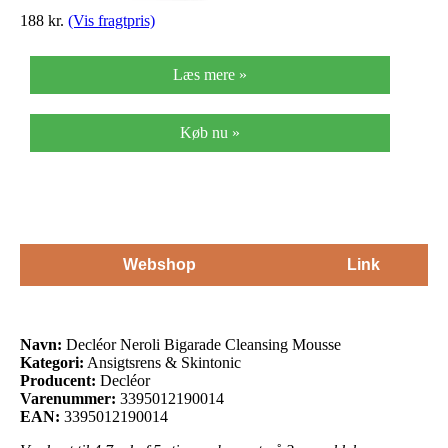
188
kr.
(Vis fragtpris)
Læs mere »
Køb nu »
Webshop
Link
Navn:
Decléor Neroli Bigarade Cleansing Mousse
Kategori:
Ansigtsrens & Skintonic
Producent:
Decléor
Varenummer:
3395012190014
EAN:
3395012190014