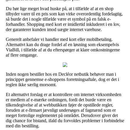
Du bør lige meget hvad huske på, at i tilfælde af at en shop
tilbyder varer til en pris som kan virke overordentlig fordelagtig,
så burde det i nogle tilfælde være et symbol på en falsk e-
forhandler. Shopping med kort er imidlertid inkluderet i en lov,
der garanterer kunden imod uægte internet varehuse.
Generelt anbefaler vi handler med kort eller mobilbetaling.
Alternativt kan du drage fordel af en løsning som eksempelvis
ViaBill, i tilfælde af at du efterspørger at klare omkostningerne
af flere omgange.
Inden nogen bestiller hos en Decléor netbutik behøver man i
princippet gennemse e-shoppens forretningsaftale, dog er det i
reglen ikke særlig morsomt.
Et alternativt forslag er at kontrollere om internet virksomheden
er medlem af e-mærke ordningen, fordi det burde være en
tilkendegivelse af at webbutikken føjer de opstillede regler,
foruden at e-firmaet jævnligt undersøges af fagmænd som er
meget fortrolige reglementet på området. Derudover giver det
dig chance for bistand, ifald du forvoldes problemer i forbindelse
med din bestilling.