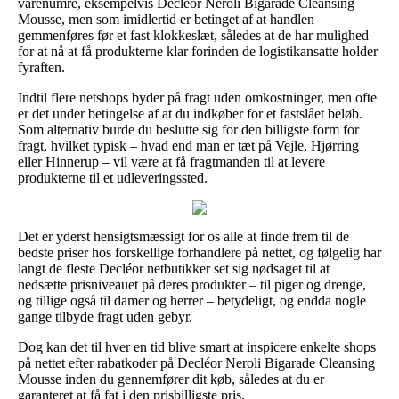
varenumre, eksempelvis Decléor Neroli Bigarade Cleansing
Mousse, men som imidlertid er betinget af at handlen
gemmenføres før et fast klokkeslæt, således at de har mulighed
for at nå at få produkterne klar forinden de logistikansatte holder
fyraften.
Indtil flere netshops byder på fragt uden omkostninger, men ofte
er det under betingelse af at du indkøber for et fastslået beløb.
Som alternativ burde du beslutte sig for den billigste form for
fragt, hvilket typisk – hvad end man er tæt på Vejle, Hjørring
eller Hinnerup – vil være at få fragtmanden til at levere
produkterne til et udleveringssted.
Det er yderst hensigtsmæssigt for os alle at finde frem til de
bedste priser hos forskellige forhandlere på nettet, og følgelig har
langt de fleste Decléor netbutikker set sig nødsaget til at
nedsætte prisniveauet på deres produkter – til piger og drenge,
og tillige også til damer og herrer – betydeligt, og endda nogle
gange tilbyde fragt uden gebyr.
Dog kan det til hver en tid blive smart at inspicere enkelte shops
på nettet efter rabatkoder på Decléor Neroli Bigarade Cleansing
Mousse inden du gennemfører dit køb, således at du er
garanteret at få fat i den prisbilligste pris.