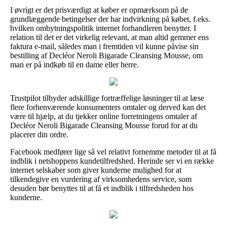
I øvrigt er det prisværdigt at køber er opmærksom på de
grundlæggende betingelser der har indvirkning på købet, f.eks.
hvilken ombytningspolitik internet forhandleren benytter. I
relation til det er det virkelig relevant, at man altid gemmer ens
faktura e-mail, således man i fremtiden vil kunne påvise sin
bestilling af Decléor Neroli Bigarade Cleansing Mousse, om
man er på indkøb til en dame eller herre.
Trustpilot tilbyder adskillige fortræffelige løsninger til at læse
flere forhenværende konsumenters omtaler og derved kan det
være til hjælp, at du tjekker online forretningens omtaler af
Decléor Neroli Bigarade Cleansing Mousse forud for at du
placerer din ordre.
Facebook medfører lige så vel relativt fornemme metoder til at få
indblik i netshoppens kundetilfredshed. Herinde ser vi en række
internet selskaber som giver kunderne mulighed for at
tilkendegive en vurdering af virksomhedens service, som
desuden bør benyttes til at få et indblik i tilfredsheden hos
kunderne.