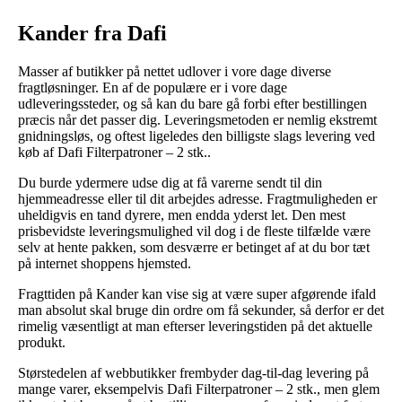
Kander fra Dafi
Masser af butikker på nettet udlover i vore dage diverse
fragtløsninger. En af de populære er i vore dage
udleveringssteder, og så kan du bare gå forbi efter bestillingen
præcis når det passer dig. Leveringsmetoden er nemlig ekstremt
gnidningsløs, og oftest ligeledes den billigste slags levering ved
køb af Dafi Filterpatroner – 2 stk..
Du burde ydermere udse dig at få varerne sendt til din
hjemmeadresse eller til dit arbejdes adresse. Fragtmuligheden er
uheldigvis en tand dyrere, men endda yderst let. Den mest
prisbevidste leveringsmulighed vil dog i de fleste tilfælde være
selv at hente pakken, som desværre er betinget af at du bor tæt
på internet shoppens hjemsted.
Fragttiden på Kander kan vise sig at være super afgørende ifald
man absolut skal bruge din ordre om få sekunder, så derfor er det
rimelig væsentligt at man efterser leveringstiden på det aktuelle
produkt.
Størstedelen af webbutikker frembyder dag-til-dag levering på
mange varer, eksempelvis Dafi Filterpatroner – 2 stk., men glem