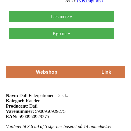
89
kr.
(Vis fragtpris)
Læs mere »
Køb nu »
Webshop
Link
Navn:
Dafi Filterpatroner – 2 stk.
Kategori:
Kander
Producent:
Dafi
Varenummer:
5900950929275
EAN:
5900950929275
Vurderet til
3.6
ud af 5 stjerner baseret på
14
anmeldelser