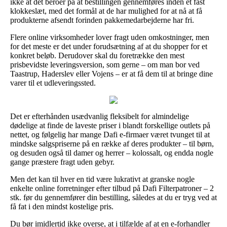
ikke at det beroer på at bestillingen gennemføres inden et fast
klokkeslæt, med det formål at de har mulighed for at nå at få
produkterne afsendt forinden pakkemedarbejderne har fri.
Flere online virksomheder lover fragt uden omkostninger, men
for det meste er det under forudsætning af at du shopper for et
konkret beløb. Derudover skal du foretrække den mest
prisbevidste leveringsversion, som gerne – om man bor ved
Taastrup, Haderslev eller Vojens – er at få dem til at bringe dine
varer til et udleveringssted.
Det er efterhånden usædvanlig fleksibelt for almindelige
dødelige at finde de laveste priser i blandt forskellige outlets på
nettet, og følgelig har mange Dafi e-firmaer været tvunget til at
mindske salgspriserne på en række af deres produkter – til børn,
og desuden også til damer og herrer – kolossalt, og endda nogle
gange præstere fragt uden gebyr.
Men det kan til hver en tid være lukrativt at granske nogle
enkelte online forretninger efter tilbud på Dafi Filterpatroner – 2
stk. før du gennemfører din bestilling, således at du er tryg ved at
få fat i den mindst kostelige pris.
Du bør imidlertid ikke overse, at i tilfælde af at en e-forhandler