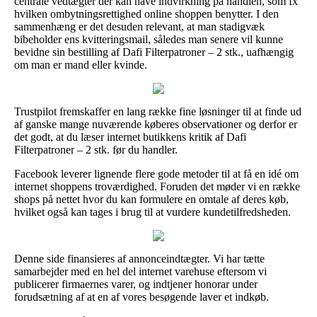
centrale vedtægter der kan have indvirkning på handlen, som fx
hvilken ombytningsrettighed online shoppen benytter. I den
sammenhæng er det desuden relevant, at man stadigvæk
bibeholder ens kvitteringsmail, således man senere vil kunne
bevidne sin bestilling af Dafi Filterpatroner – 2 stk., uafhængig
om man er mand eller kvinde.
Trustpilot fremskaffer en lang række fine løsninger til at finde ud
af ganske mange nuværende køberes observationer og derfor er
det godt, at du læser internet butikkens kritik af Dafi
Filterpatroner – 2 stk. før du handler.
Facebook leverer lignende flere gode metoder til at få en idé om
internet shoppens troværdighed. Foruden det møder vi en række
shops på nettet hvor du kan formulere en omtale af deres køb,
hvilket også kan tages i brug til at vurdere kundetilfredsheden.
Denne side finansieres af annonceindtægter. Vi har tætte
samarbejder med en hel del internet varehuse eftersom vi
publicerer firmaernes varer, og indtjener honorar under
forudsætning af at en af vores besøgende laver et indkøb.