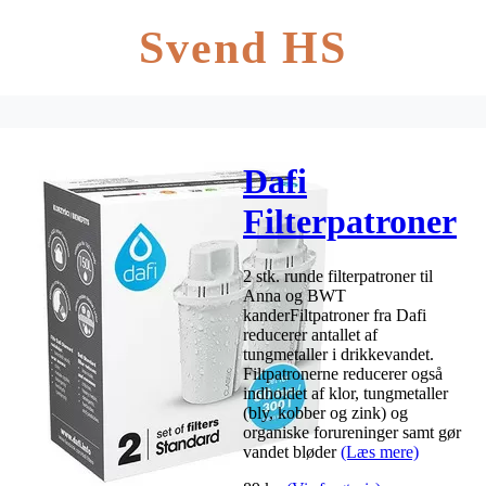
Svend HS
Dafi
Filterpatroner
– 2 stk.
2 stk. runde filterpatroner til
Anna og BWT
kanderFiltpatroner fra Dafi
reducerer antallet af
tungmetaller i drikkevandet.
Filtpatronerne reducerer også
indholdet af klor, tungmetaller
(bly, kobber og zink) og
organiske forureninger samt gør
vandet bløder
(Læs mere)