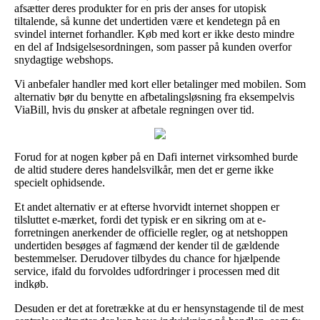
afsætter deres produkter for en pris der anses for utopisk
tiltalende, så kunne det undertiden være et kendetegn på en
svindel internet forhandler. Køb med kort er ikke desto mindre
en del af Indsigelsesordningen, som passer på kunden overfor
snydagtige webshops.
Vi anbefaler handler med kort eller betalinger med mobilen. Som
alternativ bør du benytte en afbetalingsløsning fra eksempelvis
ViaBill, hvis du ønsker at afbetale regningen over tid.
Forud for at nogen køber på en Dafi internet virksomhed burde
de altid studere deres handelsvilkår, men det er gerne ikke
specielt ophidsende.
Et andet alternativ er at efterse hvorvidt internet shoppen er
tilsluttet e-mærket, fordi det typisk er en sikring om at e-
forretningen anerkender de officielle regler, og at netshoppen
undertiden besøges af fagmænd der kender til de gældende
bestemmelser. Derudover tilbydes du chance for hjælpende
service, ifald du forvoldes udfordringer i processen med dit
indkøb.
Desuden er det at foretrække at du er hensynstagende til de mest