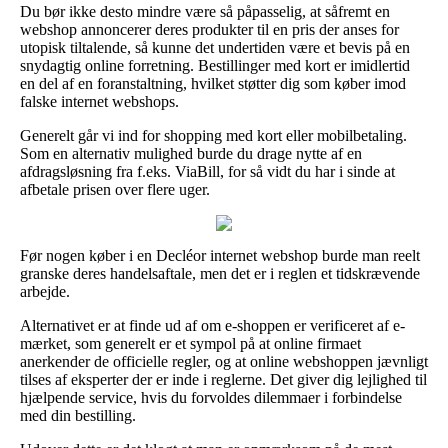
Du bør ikke desto mindre være så påpasselig, at såfremt en
webshop annoncerer deres produkter til en pris der anses for
utopisk tiltalende, så kunne det undertiden være et bevis på en
snydagtig online forretning. Bestillinger med kort er imidlertid
en del af en foranstaltning, hvilket støtter dig som køber imod
falske internet webshops.
Generelt går vi ind for shopping med kort eller mobilbetaling.
Som en alternativ mulighed burde du drage nytte af en
afdragsløsning fra f.eks. ViaBill, for så vidt du har i sinde at
afbetale prisen over flere uger.
Før nogen køber i en Decléor internet webshop burde man reelt
granske deres handelsaftale, men det er i reglen et tidskrævende
arbejde.
Alternativet er at finde ud af om e-shoppen er verificeret af e-
mærket, som generelt er et sympol på at online firmaet
anerkender de officielle regler, og at online webshoppen jævnligt
tilses af eksperter der er inde i reglerne. Det giver dig lejlighed til
hjælpende service, hvis du forvoldes dilemmaer i forbindelse
med din bestilling.