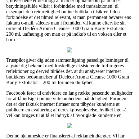
Udover dette er det klogt at man er opmærksom på de mest
betydningsfulde vilkår i forbindelse med transaktionen, til
eksempel den returrettighed online butikken tilsikrer. I den
forbindelse er det tilmed relevant, at man permanent bevarer ens
faktura e-mail, således man i fremtiden vil kunne eftervise sin
ordre af Decléor Aroma Cleanse 1000 Grain Body Exfoliator –
200 ml, uafhængig om man er på indkøb til en voksen eller et
barn.
Trustpilot giver dig uden sammenligning passelige løsninger til
at gøre dig bekendt med forskellige eksisterende forbrugeres
reflektioner og derved tilrådes det, at du analyserer internet
butikkens bedømmelser af Decléor Aroma Cleanse 1000 Grain
Body Exfoliator – 200 ml forinden du køber.
Facebook fører til endvidere en lang række passende muligheder
for at få indsigt i online virksomhedens pålidelighed. Foruden
det er der faktisk internet firmaer som tilbyder kunderne at
publicere en evaluering af deres købsoplevelse, hvilket lige så
vel kan bruges til at få et indtryk af hvor glade kunderne er.
Denne hjemmeside er finansieret af reklameindtægter. Vi har