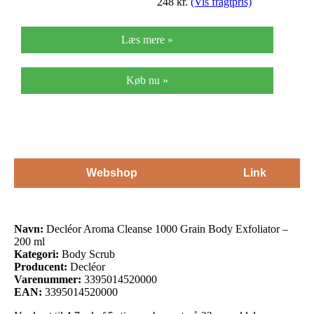
248
kr.
(Vis fragtpris)
Læs mere »
Køb nu »
Webshop
Link
Navn:
Decléor Aroma Cleanse 1000 Grain Body Exfoliator –
200 ml
Kategori:
Body Scrub
Producent:
Decléor
Varenummer:
3395014520000
EAN:
3395014520000