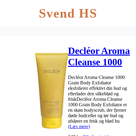
Svend HS
Decléor Aroma
Cleanse 1000
Grain Body
Decléor Aroma Cleanse 1000
Exfoliator –
Grain Body Exfoliator
eksfolierer effektivt din hud og
200 ml
efterlader den silkeblød og
friskDecléor Aroma Cleanse
1000 Grain Body Exfoliator er
en skøn bodyscrub, der fjerner
døde hudceller og tør hud og
afslører en frisk og blød hu
(Læs mere)