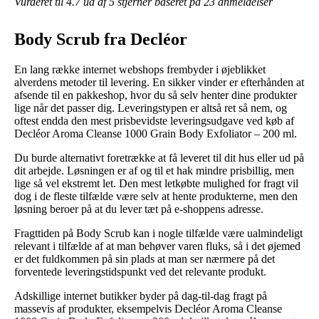
Vurderet til
4.7
ud af 5 stjerner baseret på
23
anmeldelser
Body Scrub fra Decléor
En lang række internet webshops frembyder i øjeblikket
alverdens metoder til levering. En sikker vinder er efterhånden at
afsende til en pakkeshop, hvor du så selv henter dine produkter
lige når det passer dig. Leveringstypen er altså ret så nem, og
oftest endda den mest prisbevidste leveringsudgave ved køb af
Decléor Aroma Cleanse 1000 Grain Body Exfoliator – 200 ml.
Du burde alternativt foretrække at få leveret til dit hus eller ud på
dit arbejde. Løsningen er af og til et hak mindre prisbillig, men
lige så vel ekstremt let. Den mest letkøbte mulighed for fragt vil
dog i de fleste tilfælde være selv at hente produkterne, men den
løsning beroer på at du lever tæt på e-shoppens adresse.
Fragttiden på Body Scrub kan i nogle tilfælde være ualmindeligt
relevant i tilfælde af at man behøver varen fluks, så i det øjemed
er det fuldkommen på sin plads at man ser nærmere på det
forventede leveringstidspunkt ved det relevante produkt.
Adskillige internet butikker byder på dag-til-dag fragt på
massevis af produkter, eksempelvis Decléor Aroma Cleanse