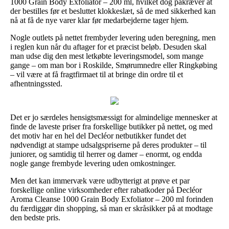
1000 Grain Body Exfoliator – 200 ml, hvilket dog påkræver at
der bestilles før et besluttet klokkeslæt, så de med sikkerhed kan
nå at få de nye varer klar før medarbejderne tager hjem.
Nogle outlets på nettet frembyder levering uden beregning, men
i reglen kun når du aftager for et præcist beløb. Desuden skal
man udse dig den mest letkøbte leveringsmodel, som mange
gange – om man bor i Roskilde, Smørumnedre eller Ringkøbing
– vil være at få fragtfirmaet til at bringe din ordre til et
afhentningssted.
Det er jo særdeles hensigtsmæssigt for almindelige mennesker at
finde de laveste priser fra forskellige butikker på nettet, og med
det motiv har en hel del Decléor netbutikker fundet det
nødvendigt at stampe udsalgspriserne på deres produkter – til
juniorer, og samtidig til herrer og damer – enormt, og endda
nogle gange frembyde levering uden omkostninger.
Men det kan immervæk være udbytterigt at prøve et par
forskellige online virksomheder efter rabatkoder på Decléor
Aroma Cleanse 1000 Grain Body Exfoliator – 200 ml forinden
du færdiggør din shopping, så man er skråsikker på at modtage
den bedste pris.