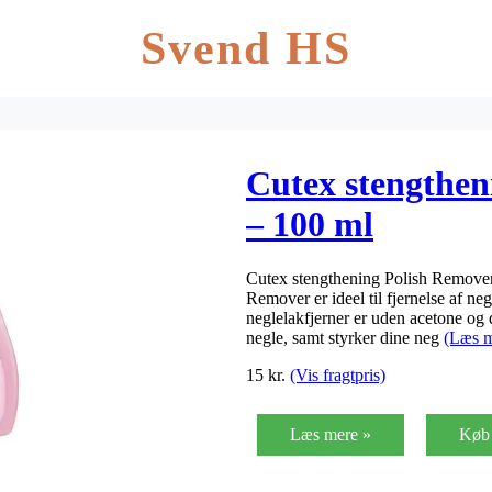
Svend HS
Cutex stengthen
– 100 ml
Cutex stengthening Polish Remover 
Remover er ideel til fjernelse af n
neglelakfjerner er uden acetone og 
negle, samt styrker dine neg
(Læs m
15
kr.
(Vis fragtpris)
Læs mere »
Køb 