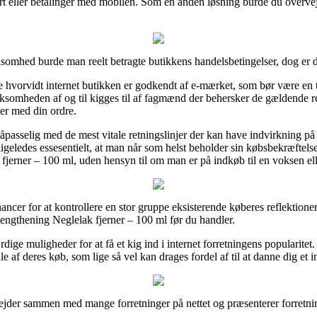
rt eller betalinger med mobilen. Som en anden løsning burde du overveje 
ksomhed burde man reelt betragte butikkens handelsbetingelser, dog er
hvorvidt internet butikken er godkendt af e-mærket, som bør være en t
irksomheden af og til kigges til af fagmænd der behersker de gældende r
er med din ordre.
påpasselig med de mest vitale retningslinjer der kan have indvirkning på 
ligeledes essesentielt, at man når som helst beholder sin købsbekræftel
fjerner – 100 ml, uden hensyn til om man er på indkøb til en voksen ell
ancer for at kontrollere en stor gruppe eksisterende køberes reflektioner 
engthening Neglelak fjerner – 100 ml før du handler.
ige muligheder for at få et kig ind i internet forretningens popularitet.
e af deres køb, som lige så vel kan drages fordel af til at danne dig et 
rbejder sammen med mange forretninger på nettet og præsenterer forretn