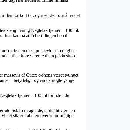
inder dig i nærheden af online firmaets
 inden for kort tid, og med det formål er det
tex stengthening Neglelak fjerner – 100 ml,
erhed kan nå at få bestillingen hen til
 du udse dig den mest prisbevidste mulighed
anden til at køre varerne til en pakkeshop.
å har massevis af Cutex e-shops været tvunget
og damer – betydeligt, og endda nogle gange
 Neglelak fjerner – 100 ml forinden du
er utopisk fremragende, er det tit være en
vilket sikrer køberen overfor uoprigtige