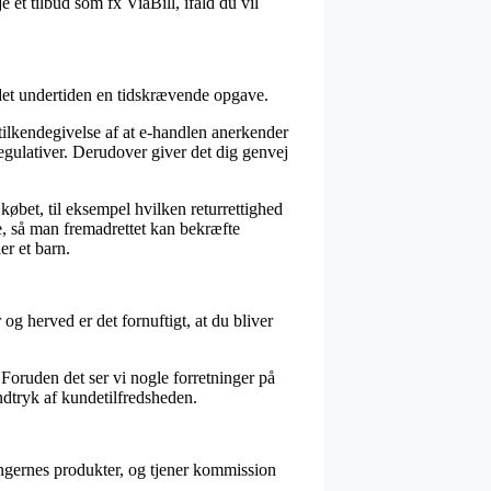
et tilbud som fx ViaBill, ifald du vil
 det undertiden en tidskrævende opgave.
ilkendegivelse af at e-handlen anerkender
egulativer. Derudover giver det dig genvej
købet, til eksempel hvilken returrettighed
se, så man fremadrettet kan bekræfte
er et barn.
og herved er det fornuftigt, at du bliver
 Foruden det ser vi nogle forretninger på
indtryk af kundetilfredsheden.
ingernes produkter, og tjener kommission