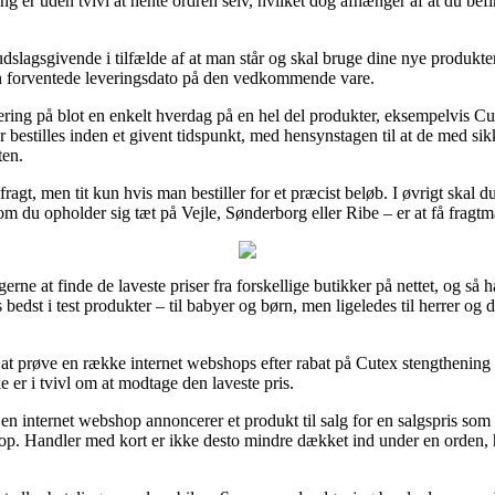
ing er uden tvivl at hente ordren selv, hvilket dog afhænger af at du bef
dslagsgivende i tilfælde af at man står og skal bruge dine nye produkter
en forventede leveringsdato på den vedkommende vare.
ering på blot en enkelt hverdag på en hel del produkter, eksempelvis Cu
 bestilles inden et givent tidspunkt, med hensynstagen til at de med sikk
ten.
fragt, men tit kun hvis man bestiller for et præcist beløb. I øvrigt skal
om du opholder sig tæt på Vejle, Sønderborg eller Ribe – er at få fragtm
gerne at finde de laveste priser fra forskellige butikker på nettet, og s
es bedst i test produkter – til babyer og børn, men ligeledes til herrer 
 at prøve en række internet webshops efter rabat på Cutex stengthening
e er i tvivl om at modtage den laveste pris.
en internet webshop annoncerer et produkt til salg for en salgspris som 
op. Handler med kort er ikke desto mindre dækket ind under en orden, h