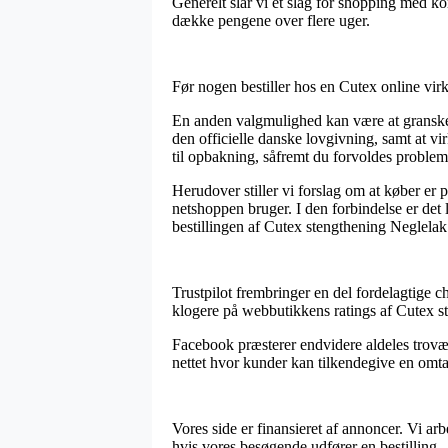
Generelt slår vi et slag for shopping med ko
dække pengene over flere uger.
Før nogen bestiller hos en Cutex online vir
En anden valgmulighed kan være at granske 
den officielle danske lovgivning, samt at v
til opbakning, såfremt du forvoldes problem
Herudover stiller vi forslag om at køber er 
netshoppen bruger. I den forbindelse er det 
bestillingen af Cutex stengthening Neglelak 
Trustpilot frembringer en del fordelagtige ch
klogere på webbutikkens ratings af Cutex st
Facebook præsterer endvidere aldeles troværd
nettet hvor kunder kan tilkendegive en omtal
Vores side er finansieret af annoncer. Vi a
hvis vores besøgende udfører en bestilling.