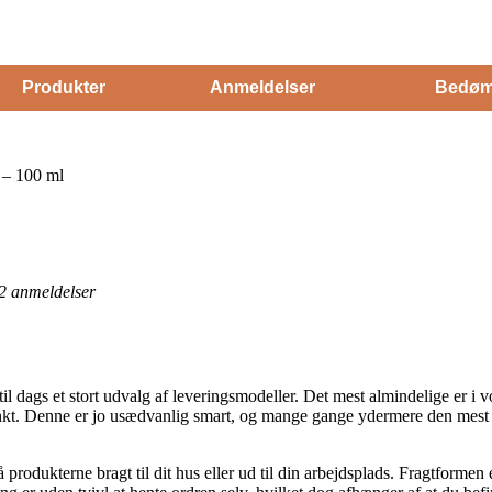
Produkter
Anmeldelser
Bedøm
 – 100 ml
2
anmeldelser
ags et stort udvalg af leveringsmodeller. Det mest almindelige er i v
punkt. Denne er jo usædvanlig smart, og mange gange ydermere den mest
rodukterne bragt til dit hus eller ud til din arbejdsplads. Fragtformen e