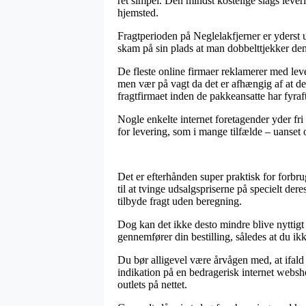
ret simpel. Den mindst kostelige slags lever
hjemsted.
Fragtperioden på Neglelakfjerner er yderst u
skam på sin plads at man dobbelttjekker d
De fleste online firmaer reklamerer med lev
men vær på vagt da det er afhængig af at der
fragtfirmaet inden de pakkeansatte har fyraf
Nogle enkelte internet foretagender yder fri 
for levering, som i mange tilfælde – uanset 
Det er efterhånden super praktisk for forbru
til at tvinge udsalgspriserne på specielt der
tilbyde fragt uden beregning.
Dog kan det ikke desto mindre blive nyttigt
gennemfører din bestilling, således at du ikk
Du bør alligevel være årvågen med, at ifald 
indikation på en bedragerisk internet websh
outlets på nettet.