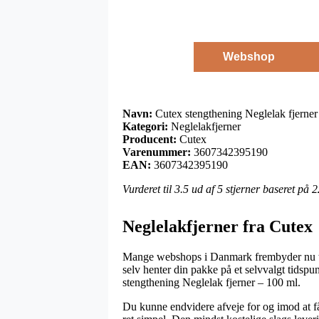
Webshop
Navn:
Cutex stengthening Neglelak fjerner
Kategori:
Neglelakfjerner
Producent:
Cutex
Varenummer:
3607342395190
EAN:
3607342395190
Vurderet til
3.5
ud af 5 stjerner baseret på
2
Neglelakfjerner fra Cutex
Mange webshops i Danmark frembyder nu til d
selv henter din pakke på et selvvalgt tids
stengthening Neglelak fjerner – 100 ml.
Du kunne endvidere afveje for og imod at få p