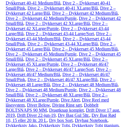
Dykkersæt 40-41 Medium/Blå
,
Dive 2 – Dykkersæt 40-41
Small/Pink
,
Dive 2 – Dykkersæt 40-41 XLarge/Blå
,
Dive 2 –
Dykkersæt 42 Large/Blå
,
Dive 2 – Dykkersæt 42 Medium/Blå
,
Dive 2 – Dykkersæt 42 Medium/Purple
,
Dive 2 – Dykkersæt 42
Small/Blå
,
Dive 2 – Dykkersæt 42 XLarge/Blå
,
Dive 2 –
Dykkersæt 42 XLarge/Purple
,
Dive 2 – Dykkersæt 43-44
Large/Blå
,
Dive 2 – Dykkersæt 43-44 Large/Sort
,
Dive 2 –
Dykkersæt 43-44 Medium/Blå
,
Dive 2 – Dykkersæt 43-44
Small/Pink
,
Dive 2 – Dykkersæt 43-44 XLarge/Blå
,
Dive 2 –
Dykkersæt 45 Large/Blå
,
Dive 2 – Dykkersæt 45 Medium/Blå
,
Dive 2 – Dykkersæt 45 Medium/Purple
,
Dive 2 – Dykkersæt 45
Small/Blå
,
Dive 2 – Dykkersæt 45 XLarge/Blå
,
Dive 2 –
Dykkersæt 45 XLarge/Purple
,
Dive 2 – Dykkersæt 46/47
Large/Blå
,
Dive 2 – Dykkersæt 46/47 Large/Sort
,
Dive 2 –
Dykkersæt 46/47 Medium/Blå
,
Dive 2 – Dykkersæt 46/47
Small/Pink
,
Dive 2 – Dykkersæt 46/47 XLarge/Blå
,
Dive 2 –
Dykkersæt 48 Large/Blå
,
Dive 2 – Dykkersæt 48 Medium/Blå
,
Dive 2 – Dykkersæt 48 Medium/Purple
,
Dive 2 – Dykkersæt 48
Small/Blå
,
Dive 2 – Dykkersæt 48 XLarge/Blå
,
Dive 2 –
Dykkersæt 48 XLarge/Purple
,
Dive Alert
,
Dive Reel med
låsesystem
,
Diver Below
,
Diving Ring sæt
,
Dobbelt
BOLTSNAPS 90 MM
,
Dragtknap komplet
,
Drift Diver 17 aug.
2019
,
Drift Diver 22-jun-19
,
Dry Bag Gul 5ltr.
,
Dry Bag Rød
10, 15 eller 20 ltr. 20 L
,
Dry box Sort
,
Drybag Notebook
,
Dykkerkniv Jako
,
Dykkerkniv Tobi
,
Dykkerkniv Tobi titanium
,