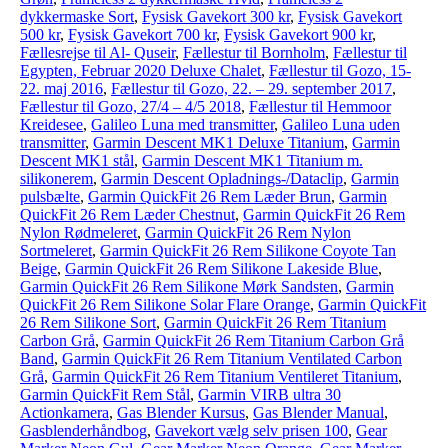
dykkermaske Sort
,
Fysisk Gavekort 300 kr
,
Fysisk Gavekort
500 kr
,
Fysisk Gavekort 700 kr
,
Fysisk Gavekort 900 kr
,
Fællesrejse til Al- Quseir
,
Fællestur til Bornholm
,
Fællestur til
Egypten, Februar 2020 Deluxe Chalet
,
Fællestur til Gozo, 15-
22. maj 2016
,
Fællestur til Gozo, 22. – 29. september 2017
,
Fællestur til Gozo, 27/4 – 4/5 2018
,
Fællestur til Hemmoor
Kreidesee
,
Galileo Luna med transmitter
,
Galileo Luna uden
transmitter
,
Garmin Descent MK1 Deluxe Titanium
,
Garmin
Descent MK1 stål
,
Garmin Descent MK1 Titanium m.
silikonerem
,
Garmin Descent Opladnings-/Dataclip
,
Garmin
pulsbælte
,
Garmin QuickFit 26 Rem Læder Brun
,
Garmin
QuickFit 26 Rem Læder Chestnut
,
Garmin QuickFit 26 Rem
Nylon Rødmeleret
,
Garmin QuickFit 26 Rem Nylon
Sortmeleret
,
Garmin QuickFit 26 Rem Silikone Coyote Tan
Beige
,
Garmin QuickFit 26 Rem Silikone Lakeside Blue
,
Garmin QuickFit 26 Rem Silikone Mørk Sandsten
,
Garmin
QuickFit 26 Rem Silikone Solar Flare Orange
,
Garmin QuickFit
26 Rem Silikone Sort
,
Garmin QuickFit 26 Rem Titanium
Carbon Grå
,
Garmin QuickFit 26 Rem Titanium Carbon Grå
Band
,
Garmin QuickFit 26 Rem Titanium Ventilated Carbon
Grå
,
Garmin QuickFit 26 Rem Titanium Ventileret Titanium
,
Garmin QuickFit Rem Stål
,
Garmin VIRB ultra 30
Actionkamera
,
Gas Blender Kursus
,
Gas Blender Manual
,
Gasblenderhåndbog
,
Gavekort vælg selv prisen 100
,
Gear