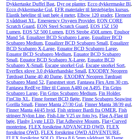
Dykkertaske Duffel Bag
,
Dyr og planter
,
Ecco dykkermaske Bl
,
Ecco dykkermaske Gul
,
EFR materialer til førstehjælps kursus
,
Elastik bøjeline til jagt bøje 4 meter
,
Elbow 120 grader
,
Element
3 våddragt XL
,
Emergency Oxygen Provider
,
EON CORE
Scratch Guard
,
EON Steel Scratch Guard
,
EOS 15Z 150
Lumen
,
EOS 5Z 500 Lumen
,
EOS Strobe 450Lumen
,
Epulsor
Mand 54
,
Equalizer BCD Scubapro Large
,
Equalizer BCD
Scubapro Medium
,
Equalizer BCD Scubapro Small
,
Equalizer
BCD Scubapro X-Large
,
Equator BCD Scubapro Large
,
Equator BCD Scubapro Medium
,
Equator BCD Scubapro
Small
,
Equator BCD Scubapro X-Large
,
Equator BCD
Scubapro X-Small
,
Escape snorkel Gul
,
Escape snorkel Sort
,
Everflex glove 3.0 dykkerhandske Small
,
EXODRY Neopren
Tørdragt Dame 40 40 Dame
,
EXODRY Neopren Tørdragt
Scubapro Mand 52
,
Fangstnet stort
,
Fantasea Flex Arm 30 cm
,
Fantasea RedEye filter til Canon A480 og A495
,
Fin Grips
Scubapro Large
,
Fin Grips Scubapro Medium
,
Fin Holder
,
FinClip XL
,
Finne formet BCD fløjte
,
Finne Scubapro Seawing
Gorilla Small
,
Finner Manta 27/30 Gul
,
Finner Manta 38/39 gul
,
Finner Manta 44/45 hvid
,
Fish stringer Bardi fra OMER
,
Fish
stringer Nylon Line
,
Fish-Lite V25 uv foto lys
,
Flag A-Flag til
bøje
,
Flashy Lygte LED
,
Flat Adhesive Mounts
,
Flat+Curved
montering
,
FLEX forsikring ADVANCED OWD
,
FLEX
forsikring OWD
,
FLEX forsikring OWD ADVENTURE
,
FLEX forsikring SOLO
,
Flexa 8.6.5mm våddragt 36 Dame
,