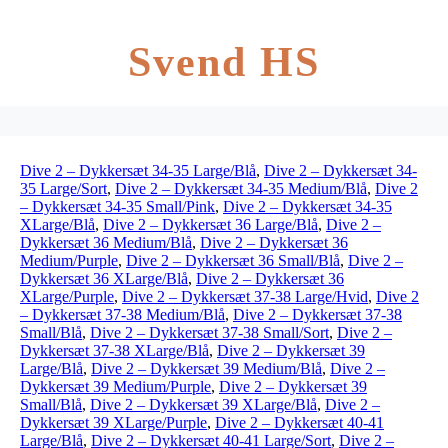
Svend HS
Dive 2 – Dykkersæt 34-35 Large/Blå
,
Dive 2 – Dykkersæt 34-
35 Large/Sort
,
Dive 2 – Dykkersæt 34-35 Medium/Blå
,
Dive 2
– Dykkersæt 34-35 Small/Pink
,
Dive 2 – Dykkersæt 34-35
XLarge/Blå
,
Dive 2 – Dykkersæt 36 Large/Blå
,
Dive 2 –
Dykkersæt 36 Medium/Blå
,
Dive 2 – Dykkersæt 36
Medium/Purple
,
Dive 2 – Dykkersæt 36 Small/Blå
,
Dive 2 –
Dykkersæt 36 XLarge/Blå
,
Dive 2 – Dykkersæt 36
XLarge/Purple
,
Dive 2 – Dykkersæt 37-38 Large/Hvid
,
Dive 2
– Dykkersæt 37-38 Medium/Blå
,
Dive 2 – Dykkersæt 37-38
Small/Blå
,
Dive 2 – Dykkersæt 37-38 Small/Sort
,
Dive 2 –
Dykkersæt 37-38 XLarge/Blå
,
Dive 2 – Dykkersæt 39
Large/Blå
,
Dive 2 – Dykkersæt 39 Medium/Blå
,
Dive 2 –
Dykkersæt 39 Medium/Purple
,
Dive 2 – Dykkersæt 39
Small/Blå
,
Dive 2 – Dykkersæt 39 XLarge/Blå
,
Dive 2 –
Dykkersæt 39 XLarge/Purple
,
Dive 2 – Dykkersæt 40-41
Large/Blå
,
Dive 2 – Dykkersæt 40-41 Large/Sort
,
Dive 2 –