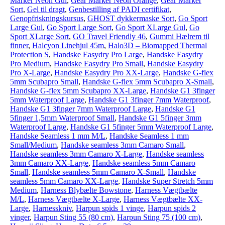
Marker Neon Gul
,
Gear Marker Neon Orange
,
Gear Marker
Sort
,
Gel til dragt
,
Genbestilling af PADI certifikat
,
Genopfriskningskursus
,
GHOST dykkermaske Sort
,
Go Sport
Large Gul
,
Go Sport Large Sort
,
Go Sport XLarge Gul
,
Go
Sport XLarge Sort
,
GO Travel Friendly 46
,
Gummi Hælrem til
finner
,
Halcyon Linehjul 45m
,
Halo3D – Biomapped Thermal
Protection S
,
Handske Easydry Pro Large
,
Handske Easydry
Pro Medium
,
Handske Easydry Pro Small
,
Handske Easydry
Pro X-Large
,
Handske Easydry Pro XX-Large
,
Handske G-flex
5mm Scubapro Small
,
Handske G-flex 5mm Scubapro X-Small
,
Handske G-flex 5mm Scubapro XX-Large
,
Handske G1 3finger
5mm Waterproof Large
,
Handske G1 3finger 7mm Waterproof
,
Handske G1 3finger 7mm Waterproof Large
,
Handske G1
5finger 1,5mm Waterproof Small
,
Handske G1 5finger 3mm
Waterproof Large
,
Handske G1 5finger 5mm Waterproof Large
,
Handske Seamless 1 mm M/L
,
Handske Seamless 1 mm
Small/Medium
,
Handske seamless 3mm Camaro Small
,
Handske seamless 3mm Camaro X-Large
,
Handske seamless
3mm Camaro XX-Large
,
Handske seamless 5mm Camaro
Small
,
Handske seamless 5mm Camaro X-Small
,
Handske
seamless 5mm Camaro XX-Large
,
Handske Super Stretch 5mm
Medium
,
Harness Blybælte Bowstone
,
Harness Vægtbælte
M/L
,
Harness Vægtbælte X-Large
,
Harness Vægtbælte XX-
Large
,
Harnesskniv
,
Harpun spids 1 vinge
,
Harpun spids 2
vinger
,
Harpun Sting 55 (80 cm)
,
Harpun Sting 75 (100 cm)
,