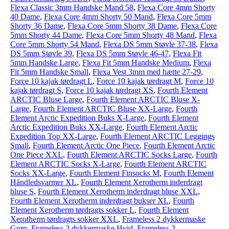
Flexa Classic 3mm Handske Mand 58
,
Flexa Core 4mm Shorty
40 Dame
,
Flexa Core 4mm Shorty 50 Mand
,
Flexa Core 5mm
Shorty 36 Dame
,
Flexa Core 5mm Shorty 38 Dame
,
Flexa Core
5mm Shorty 44 Dame
,
Flexa Core 5mm Shorty 48 Mand
,
Flexa
Core 5mm Shorty 54 Mand
,
Flexa DS 5mm Støvle 37-38
,
Flexa
DS 5mm Støvle 39
,
Flexa DS 5mm Støvle 46-47
,
Flexa Fit
5mm Handske Large
,
Flexa Fit 5mm Handske Medium
,
Flexa
Fit 5mm Handske Small
,
Flexa Vest 3mm med hætte 27-29
,
Force 10 kajak tørdragt L
,
Force 10 kajak tørdragt M
,
Force 10
kajak tørdragt S
,
Force 10 kajak tørdragt XS
,
Fourth Element
ARCTIC Bluse Large
,
Fourth Element ARCTIC Bluse X-
Large
,
Fourth Element ARCTIC Bluse XX-Large
,
Fourth
Element Arctic Expedition Buks X-Large
,
Fourth Element
Arctic Expedition Buks XX-Large
,
Fourth Element Arctic
Expedition Top XX-Large
,
Fourth Element ARCTIC Leggings
Small
,
Fourth Element Arctic One Piece
,
Fourth Element Arctic
One Piece XXL
,
Fourth Element ARCTIC Socks Large
,
Fourth
Element ARCTIC Socks X-Large
,
Fourth Element ARCTIC
Socks XX-Large
,
Fourth Element Finsocks M
,
Fourth Element
Håndledsvarmer XL
,
Fourth Element Xerotherm inderdragt
bluse S
,
Fourth Element Xerotherm inderdragt bluse XXL
,
Fourth Element Xerotherm inderdragt bukser XL
,
Fourth
Element Xerotherm tørdragts sokker L
,
Fourth Element
Xerotherm tørdragts sokker XXL
,
Frameless 2 dykkermaske
Grøn
,
Frameless 2 dykkermaske Hvid
,
Frameless 2