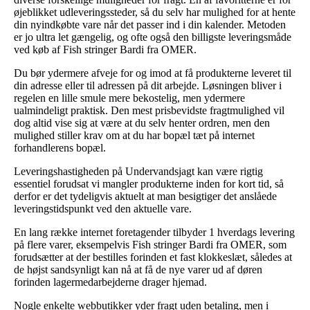
øjeblikket udleveringssteder, så du selv har mulighed for at hente
din nyindkøbte vare når det passer ind i din kalender. Metoden
er jo ultra let gængelig, og ofte også den billigste leveringsmåde
ved køb af Fish stringer Bardi fra OMER.
Du bør ydermere afveje for og imod at få produkterne leveret til
din adresse eller til adressen på dit arbejde. Løsningen bliver i
regelen en lille smule mere bekostelig, men ydermere
ualmindeligt praktisk. Den mest prisbevidste fragtmulighed vil
dog altid vise sig at være at du selv henter ordren, men den
mulighed stiller krav om at du har bopæl tæt på internet
forhandlerens bopæl.
Leveringshastigheden på Undervandsjagt kan være rigtig
essentiel forudsat vi mangler produkterne inden for kort tid, så
derfor er det tydeligvis aktuelt at man besigtiger det anslåede
leveringstidspunkt ved den aktuelle vare.
En lang række internet foretagender tilbyder 1 hverdags levering
på flere varer, eksempelvis Fish stringer Bardi fra OMER, som
forudsætter at der bestilles forinden et fast klokkeslæt, således at
de højst sandsynligt kan nå at få de nye varer ud af døren
forinden lagermedarbejderne drager hjemad.
Nogle enkelte webbutikker yder fragt uden betaling, men i