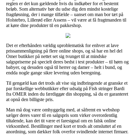
reglen er det kun gældende hvis du indkøber for et bestemt
beløb. Som alternativ bør du udse dig den mindst kostelige
fragtløsning, der i mange tilfælde – uanset om man bor tæt på
Holstebro, Lillerød eller Assens – vil være at få fragtmanden til
at køre dine produkter til en pakkeshop.
Det er efterhånden vældig uproblematisk for enhver at lave
prissammenligning på flere online shops, og så har en hel del
Omer butikker på nettet set sig tvunget til at mindske
salgspriserne på specielt deres bedst i test produkter – til børn og
babyer, og desuden også til herrer og damer – helt i bund, og
endda nogle gange sikre levering uden beregning.
Til gengæld kan det trods alt vise sig indbringende at granske et
par forskellige webbutikker efter udsalg på Fish stringer Bardi
fra OMER inden du færdiggør din shopping, så du er garanteret
at opnå den billigste pris.
Man må dog være omhyggelig med, at såfremt en webshop
sælger deres varer til en salgspris som virker overordentlig
tiltalende, kan det tit være et faresignal om en falsk online
virksomhed. Bestillinger med kort er trods alt omsluttet af en
anordning, som dækker folk overfor svindlende internet firmaer.