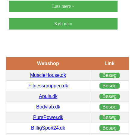
Læs mere »
Køb nu »
Webshop
Link
MuscleHouse.dk
Besøg
Fitnessgruppen.dk
Besøg
Apuls.dk
Besøg
Bodylab.dk
Besøg
PurePower.dk
Besøg
BilligSport24.dk
Besøg