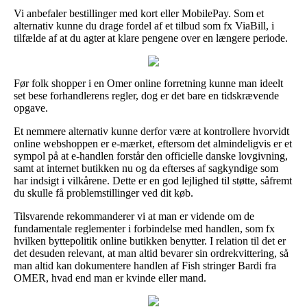
Vi anbefaler bestillinger med kort eller MobilePay. Som et
alternativ kunne du drage fordel af et tilbud som fx ViaBill, i
tilfælde af at du agter at klare pengene over en længere periode.
Før folk shopper i en Omer online forretning kunne man ideelt
set bese forhandlerens regler, dog er det bare en tidskrævende
opgave.
Et nemmere alternativ kunne derfor være at kontrollere hvorvidt
online webshoppen er e-mærket, eftersom det almindeligvis er et
sympol på at e-handlen forstår den officielle danske lovgivning,
samt at internet butikken nu og da efterses af sagkyndige som
har indsigt i vilkårene. Dette er en god lejlighed til støtte, såfremt
du skulle få problemstillinger ved dit køb.
Tilsvarende rekommanderer vi at man er vidende om de
fundamentale reglementer i forbindelse med handlen, som fx
hvilken byttepolitik online butikken benytter. I relation til det er
det desuden relevant, at man altid bevarer sin ordrekvittering, så
man altid kan dokumentere handlen af Fish stringer Bardi fra
OMER, hvad end man er kvinde eller mand.