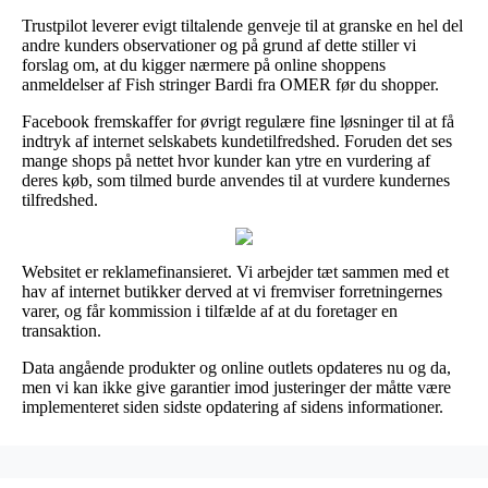
Trustpilot leverer evigt tiltalende genveje til at granske en hel del
andre kunders observationer og på grund af dette stiller vi
forslag om, at du kigger nærmere på online shoppens
anmeldelser af Fish stringer Bardi fra OMER før du shopper.
Facebook fremskaffer for øvrigt regulære fine løsninger til at få
indtryk af internet selskabets kundetilfredshed. Foruden det ses
mange shops på nettet hvor kunder kan ytre en vurdering af
deres køb, som tilmed burde anvendes til at vurdere kundernes
tilfredshed.
Websitet er reklamefinansieret. Vi arbejder tæt sammen med et
hav af internet butikker derved at vi fremviser forretningernes
varer, og får kommission i tilfælde af at du foretager en
transaktion.
Data angående produkter og online outlets opdateres nu og da,
men vi kan ikke give garantier imod justeringer der måtte være
implementeret siden sidste opdatering af sidens informationer.