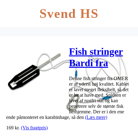
Svend HS
Fish stringer
Bardi fra
OMER
Denne fish stringer fra OMER
er af yderst høj kvalitet. Kablet
er lavet meget fleksibelt, så det
er let at have med. Spidsen er
lavet af rustfri stål og kan
penetrere selv de største fisk
herhjemme. Der er i den ene
ende påmonteret en karabinhage, så den
(Læs mere)
169
kr.
(Vis fragtpris)