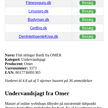
Fitnessguru.dk
Besøg
Linuspro.dk
Besøg
Bodyman.dk
Besøg
GetBig.dk
Besøg
DenIntelligenteKrop.dk
Besøg
Navn:
Fish stringer Bardi fra OMER
Kategori:
Undervandsjagt
Producent:
Omer
Varenummer:
3373
EAN:
8017736091365
Vurderet til
4.8
ud af 5 stjerner baseret på
36
anmeldelser
Undervandsjagt fra Omer
Masser af online webshops tilbyder på nuværende tidspunkt
diverse forskellige muligheder for fragt. En af favoritterne er for