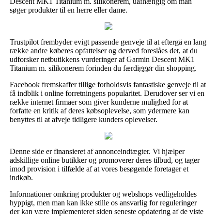
Descent MK1 Titanium m. silikonerem, uafhængig om man
søger produkter til en herre eller dame.
Trustpilot frembyder evigt passende genveje til at eftergå en lang
række andre køberes opfattelser og derved foreslåes det, at du
udforsker netbutikkens vurderinger af Garmin Descent MK1
Titanium m. silikonerem forinden du færdiggør din shopping.
Facebook fremskaffer tillige forholdsvis fantastiske genveje til at
få indblik i online forretningens popularitet. Derudover ser vi en
række internet firmaer som giver kunderne mulighed for at
forfatte en kritik af deres købsoplevelse, som ydermere kan
benyttes til at afveje tidligere kunders oplevelser.
Denne side er finansieret af annonceindtægter. Vi hjælper
adskillige online butikker og promoverer deres tilbud, og tager
imod provision i tilfælde af at vores besøgende foretager et
indkøb.
Informationer omkring produkter og webshops vedligeholdes
hyppigt, men man kan ikke stille os ansvarlig for reguleringer
der kan være implementeret siden seneste opdatering af de viste