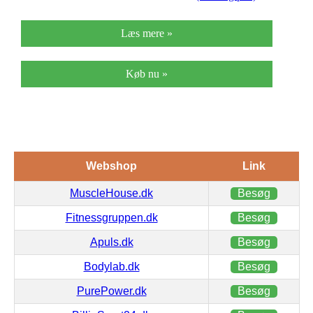
Læs mere »
Køb nu »
Webshop
Link
MuscleHouse.dk
Besøg
Fitnessgruppen.dk
Besøg
Apuls.dk
Besøg
Bodylab.dk
Besøg
PurePower.dk
Besøg