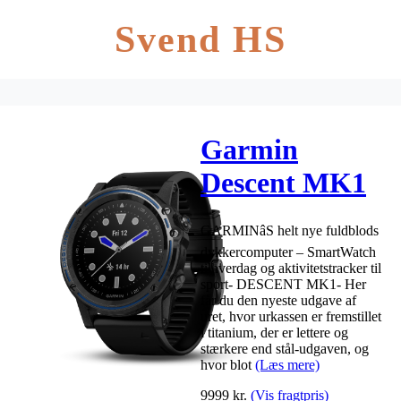
Svend HS
Garmin
Descent MK1
Titanium m.
GARMINâS helt nye fuldblods
silikonerem
dykkercomputer – SmartWatch
tilhverdag og aktivitetstracker til
sport- DESCENT MK1- Her
får du den nyeste udgave af
uret, hvor urkassen er fremstillet
i titanium, der er lettere og
stærkere end stål-udgaven, og
hvor blot
(Læs mere)
9999
kr.
(Vis fragtpris)