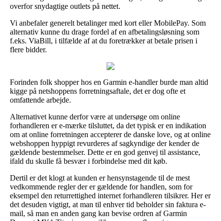
overfor snydagtige outlets på nettet.
Vi anbefaler generelt betalinger med kort eller MobilePay. Som
alternativ kunne du drage fordel af en afbetalingsløsning som
f.eks. ViaBill, i tilfælde af at du foretrækker at betale prisen i
flere bidder.
Forinden folk shopper hos en Garmin e-handler burde man altid
kigge på netshoppens forretningsaftale, det er dog ofte et
omfattende arbejde.
Alternativet kunne derfor være at undersøge om online
forhandleren er e-mærke tilsluttet, da det typisk er en indikation
om at online forretningen accepterer de danske love, og at online
webshoppen hyppigt revurderes af sagkyndige der kender de
gældende bestemmelser. Dette er en god genvej til assistance,
ifald du skulle få besvær i forbindelse med dit køb.
Dertil er det klogt at kunden er hensynstagende til de mest
vedkommende regler der er gældende for handlen, som for
eksempel den returrettighed internet forhandleren tilsikrer. Her er
det desuden vigtigt, at man til enhver tid beholder sin faktura e-
mail, så man en anden gang kan bevise ordren af Garmin