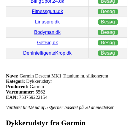
BilligSport24.dk
Besøg
Fitnessguru.dk
Besøg
Linuspro.dk
Besøg
Bodyman.dk
Besøg
GetBig.dk
Besøg
DenIntelligenteKrop.dk
Besøg
Navn:
Garmin Descent MK1 Titanium m. silikonerem
Kategori:
Dykkerudstyr
Producent:
Garmin
Varenummer:
5562
EAN:
753759222154
Vurderet til
4.9
ud af 5 stjerner baseret på
20
anmeldelser
Dykkerudstyr fra Garmin