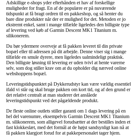
Adskillige e-shops yder efterhånden et hav af forskellige
muligheder for fragt. En af de populære er på nuværende
tidspunkt at få bragt ordren til en pakkeshop, og så henter du
bare dine produkter når der er mulighed for det. Metoden er jo
ekstremt enkel, samt i mange tilfælde ligeledes den billigste type
af levering ved køb af Garmin Descent MK1 Titanium m.
silikonerem.
Du bør ydermere overveje at få pakken leveret til din private
bopæl eller til adressen på dit arbejde. Denne viser sig i mange
tilfælde en smule dyrere, men ligeledes ualmindeligt praktisk.
Den billigste løsning til levering er uden tvivl at hente varerne
selv, som dog stiller krav om at du opholder dig nærved online
webshoppens bopæl.
Leveringstidspunktet på Dykkerudstyr kan være vældig essentiel
ifald vi står og skal bruge pakken om kort tid, og af den grund er
det relativt centralt at man studerer det anslåede
leveringstidspunkt ved det pågældende produkt.
De fleste online outlets stiller garanti om 1 dags levering på en
hel del varenumre, eksempelvis Garmin Descent MK1 Titanium
m. silikonerem, som alligevel forudsætter at der bestilles inden et
fast klokkeslæt, med det formål at de højst sandsynligt kan nå at
få pakken klargjort forud for at pakkepersonalet tager hjem.