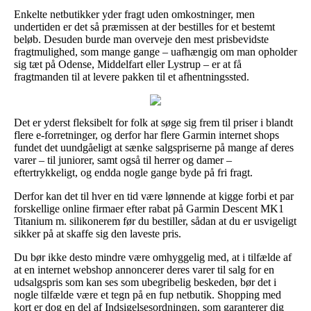
Enkelte netbutikker yder fragt uden omkostninger, men
undertiden er det så præmissen at der bestilles for et bestemt
beløb. Desuden burde man overveje den mest prisbevidste
fragtmulighed, som mange gange – uafhængig om man opholder
sig tæt på Odense, Middelfart eller Lystrup – er at få
fragtmanden til at levere pakken til et afhentningssted.
Det er yderst fleksibelt for folk at søge sig frem til priser i blandt
flere e-forretninger, og derfor har flere Garmin internet shops
fundet det uundgåeligt at sænke salgspriserne på mange af deres
varer – til juniorer, samt også til herrer og damer –
eftertrykkeligt, og endda nogle gange byde på fri fragt.
Derfor kan det til hver en tid være lønnende at kigge forbi et par
forskellige online firmaer efter rabat på Garmin Descent MK1
Titanium m. silikonerem før du bestiller, sådan at du er usvigeligt
sikker på at skaffe sig den laveste pris.
Du bør ikke desto mindre være omhyggelig med, at i tilfælde af
at en internet webshop annoncerer deres varer til salg for en
udsalgspris som kan ses som ubegribelig beskeden, bør det i
nogle tilfælde være et tegn på en fup netbutik. Shopping med
kort er dog en del af Indsigelsesordningen, som garanterer dig