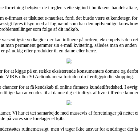
e forretning behøver de i reglen sætte sig ind i butikkens handelsaftal
-firmaet er tilsluttet e-mærket, fordi det burde være et kendetegn for at
inemæssigt føres tilsyn med af fagmænd som har den nødvendige knowhow
 problemstillinger som følge af dit indkøb.
de væsentligste vedtægter der kan influere på ordren, eksempelvis den re
ielt, at man permanent gemmer sin e-mail kvittering, således man en an
 på udkig efter produkter til en dame eller herre.
cer for at kigge på en række eksisterende konsumenters domme og derfor 
min VIRB ultra 30 Actionkamera forinden du færdiggør din shopping.
 chancer for at få kendskab til online firmaets kundetilfredshed. I øvr
tillige kan anvendes til at danne dig et indtryk af hvor tilfredse kunder
klamer. Vi har et tæt samarbejde med massevis af forretninger på nettet e
de på vores side foretager et køb.
erstøttes rutinemæssigt, men vi tager ikke ansvar for ændringer der ka