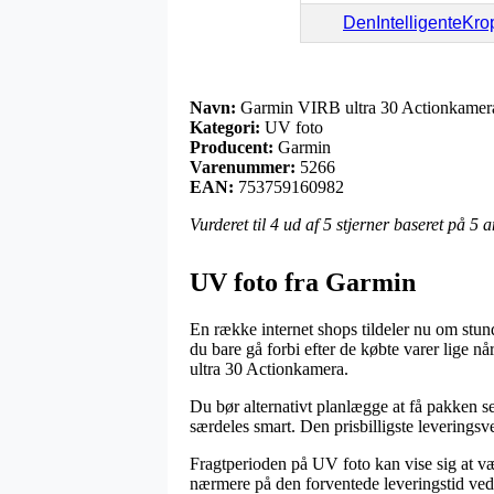
DenIntelligenteKro
Navn:
Garmin VIRB ultra 30 Actionkamer
Kategori:
UV foto
Producent:
Garmin
Varenummer:
5266
EAN:
753759160982
Vurderet til
4
ud af 5 stjerner baseret på
5
a
UV foto fra Garmin
En række internet shops tildeler nu om stun
du bare gå forbi efter de købte varer lige n
ultra 30 Actionkamera.
Du bør alternativt planlægge at få pakken se
særdeles smart. Den prisbilligste leverings
Fragtperioden på UV foto kan vise sig at væ
nærmere på den forventede leveringstid ved 