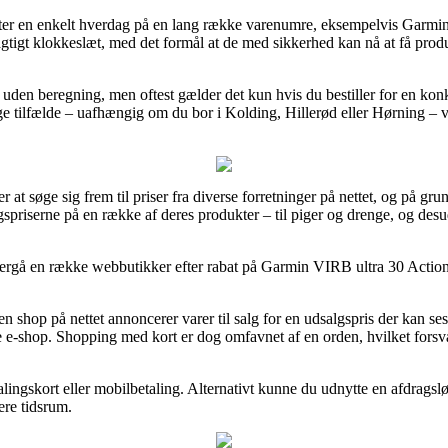
efter en enkelt hverdag på en lang række varenumre, eksempelvis Garmi
jagtigt klokkeslæt, med det formål at de med sikkerhed kan nå at få prod
ing uden beregning, men oftest gælder det kun hvis du bestiller for en k
 tilfælde – uafhængig om du bor i Kolding, Hillerød eller Hørning – vil b
t søge sig frem til priser fra diverse forretninger på nettet, og på grun
gspriserne på en række af deres produkter – til piger og drenge, og des
tergå en række webbutikker efter rabat på Garmin VIRB ultra 30 Actionka
.
shop på nettet annoncerer varer til salg for en udsalgspris der kan se
te e-shop. Shopping med kort er dog omfavnet af en orden, hvilket fors
lingskort eller mobilbetaling. Alternativt kunne du udnytte en afdragsl
ere tidsrum.