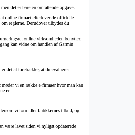
e, men det er bare en omfattende opgave.
 online firmaet efterlever de officielle
 om reglerne. Derudover tilbydes du
turneringsret online virksomheden benytter.
den gang kan vidne om handlen af Garmin
er det at foretrække, at du evaluerer
igt møder vi en række e-firmaer hvor man kan
ne er.
ftersom vi formidler butikkernes tilbud, og
n være lavet siden vi nyligst opdaterede