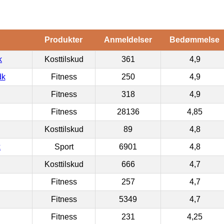
Produkter
Anmeldelser
Bedømmelse
k
Kosttilskud
361
4,9
dk
Fitness
250
4,9
Fitness
318
4,9
Fitness
28136
4,85
Kosttilskud
89
4,8
k
Sport
6901
4,8
Kosttilskud
666
4,7
Fitness
257
4,7
Fitness
5349
4,7
Fitness
231
4,25