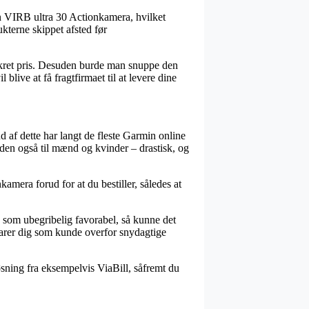
n VIRB ultra 30 Actionkamera, hvilket
ukterne skippet afsted før
onkret pris. Desuden burde man snuppe den
live at få fragtfirmaet til at levere dine
d af dette har langt de fleste Garmin online
uden også til mænd og kvinder – drastisk, og
mera forud for at du bestiller, således at
s som ubegribelig favorabel, så kunne det
varer dig som kunde overfor snydagtige
øsning fra eksempelvis ViaBill, såfremt du