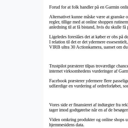
Forud for at folk handler på en Garmin onlin
Alternativet kunne måske være at granske om e
regler, tillige med at online shoppen rut
anledning til at få bistand, hvis du skulle få
Ligeledes foreslåes det at køber er obs på 
I relation til det er det ydermere essesent
VIRB ultra 30 Actionkamera, uanset om du er
Trustpilot præsterer tilpas troværdige chan
internet virksomhedens vurderinger af Gar
Facebook præsterer ydermere flere passelige
udfærdige en vurdering af ordreforløbet, som 
Vores side er finansieret af indtægter fra re
tager imod godtgørelse når en af de besøgen
Viden omkring produkter og online shops und
hjemmesidens data.