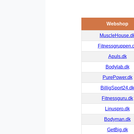
Webshop
MuscleHouse.d
Fitnessgruppen.
Apuls.dk
Bodylab.dk
PurePower.dk
BilligSport24.d
Fitnessguru.dk
Linuspro.dk
Bodyman.dk
GetBig.dk