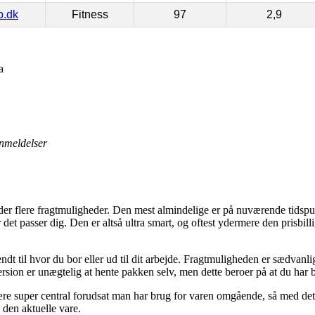
p.dk
Fitness
97
2,9
a
nmeldelser
der flere fragtmuligheder. Den mest almindelige er på nuværende tidspu
år det passer dig. Den er altså ultra smart, og oftest ydermere den pris
ndt til hvor du bor eller ud til dit arbejde. Fragtmuligheden er sædvanl
version er unægtelig at hente pakken selv, men dette beroer på at du ha
re super central forudsat man har brug for varen omgående, så med det 
den aktuelle vare.