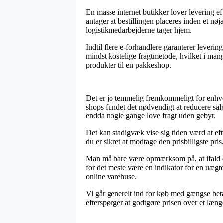
En masse internet butikker lover levering 
antager at bestillingen placeres inden et nø
logistikmedarbejderne tager hjem.
Indtil flere e-forhandlere garanterer lever
mindst kostelige fragtmetode, hvilket i mange
produkter til en pakkeshop.
Det er jo temmelig fremkommeligt for enhver a
shops fundet det nødvendigt at reducere sal
endda nogle gange love fragt uden gebyr.
Det kan stadigvæk vise sig tiden værd at ef
du er sikret at modtage den prisbilligste pris
Man må bare være opmærksom på, at ifald en 
for det meste være en indikator for en uæg
online varehuse.
Vi går generelt ind for køb med gængse beta
efterspørger at godtgøre prisen over et læng