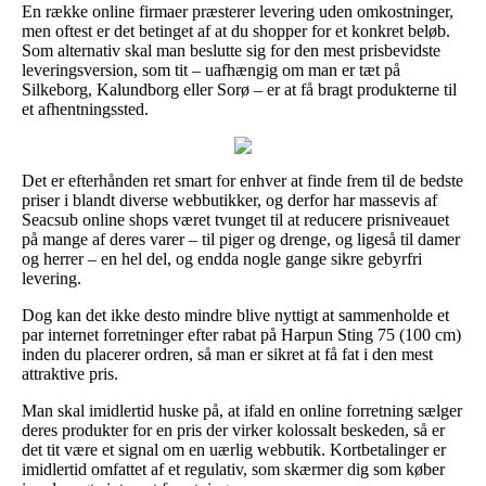
En række online firmaer præsterer levering uden omkostninger,
men oftest er det betinget af at du shopper for et konkret beløb.
Som alternativ skal man beslutte sig for den mest prisbevidste
leveringsversion, som tit – uafhængig om man er tæt på
Silkeborg, Kalundborg eller Sorø – er at få bragt produkterne til
et afhentningssted.
Det er efterhånden ret smart for enhver at finde frem til de bedste
priser i blandt diverse webbutikker, og derfor har massevis af
Seacsub online shops været tvunget til at reducere prisniveauet
på mange af deres varer – til piger og drenge, og ligeså til damer
og herrer – en hel del, og endda nogle gange sikre gebyrfri
levering.
Dog kan det ikke desto mindre blive nyttigt at sammenholde et
par internet forretninger efter rabat på Harpun Sting 75 (100 cm)
inden du placerer ordren, så man er sikret at få fat i den mest
attraktive pris.
Man skal imidlertid huske på, at ifald en online forretning sælger
deres produkter for en pris der virker kolossalt beskeden, så er
det tit være et signal om en uærlig webbutik. Kortbetalinger er
imidlertid omfattet af et regulativ, som skærmer dig som køber