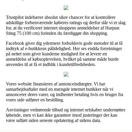
Trustpilot indebærer absolut sikre chancer for at kontrollere
adskillige forhenværende køberes ratings og derfor slår vi et slag
for, at du verificerer internet shoppens anmeldelser af Harpun
Sting 75 (100 cm) forinden du færdiggør din shopping.
Facebook giver dig ydermere forholdsvis gode metoder til at få
indtryk af e-butikkens pålidelighed. Her ses endda forretninger
på nettet som giver kunderne mulighed for at levere en
anmeldelse af købsoplevelsen, hvilket på samme måde burde
anvendes til at få et indblik i kundetilfredsheden.
Vores website finansieres af annonceindtægter. Vi har
samarbejdsaftaler med en mængde internet butikker når vi
annoncerer deres varer, og indhenter betaling hvis en bruger fra
vores side udfører en bestilling.
Anvisninger vedrørende tilbud og internet selskaber understøttes
løbende, men vi kan ikke garantere imod justeringer der kan
være udført siden seneste opdatering af sidens data.