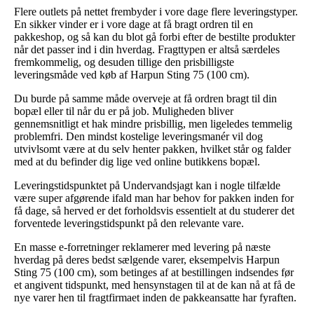
Flere outlets på nettet frembyder i vore dage flere leveringstyper.
En sikker vinder er i vore dage at få bragt ordren til en
pakkeshop, og så kan du blot gå forbi efter de bestilte produkter
når det passer ind i din hverdag. Fragttypen er altså særdeles
fremkommelig, og desuden tillige den prisbilligste
leveringsmåde ved køb af Harpun Sting 75 (100 cm).
Du burde på samme måde overveje at få ordren bragt til din
bopæl eller til når du er på job. Muligheden bliver
gennemsnitligt et hak mindre prisbillig, men ligeledes temmelig
problemfri. Den mindst kostelige leveringsmanér vil dog
utvivlsomt være at du selv henter pakken, hvilket står og falder
med at du befinder dig lige ved online butikkens bopæl.
Leveringstidspunktet på Undervandsjagt kan i nogle tilfælde
være super afgørende ifald man har behov for pakken inden for
få dage, så herved er det forholdsvis essentielt at du studerer det
forventede leveringstidspunkt på den relevante vare.
En masse e-forretninger reklamerer med levering på næste
hverdag på deres bedst sælgende varer, eksempelvis Harpun
Sting 75 (100 cm), som betinges af at bestillingen indsendes før
et angivent tidspunkt, med hensynstagen til at de kan nå at få de
nye varer hen til fragtfirmaet inden de pakkeansatte har fyraften.