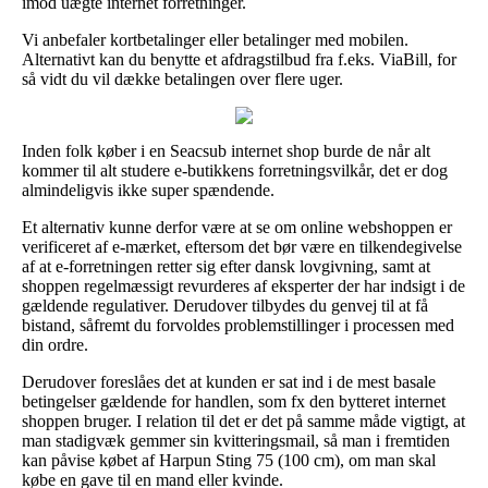
imod uægte internet forretninger.
Vi anbefaler kortbetalinger eller betalinger med mobilen.
Alternativt kan du benytte et afdragstilbud fra f.eks. ViaBill, for
så vidt du vil dække betalingen over flere uger.
Inden folk køber i en Seacsub internet shop burde de når alt
kommer til alt studere e-butikkens forretningsvilkår, det er dog
almindeligvis ikke super spændende.
Et alternativ kunne derfor være at se om online webshoppen er
verificeret af e-mærket, eftersom det bør være en tilkendegivelse
af at e-forretningen retter sig efter dansk lovgivning, samt at
shoppen regelmæssigt revurderes af eksperter der har indsigt i de
gældende regulativer. Derudover tilbydes du genvej til at få
bistand, såfremt du forvoldes problemstillinger i processen med
din ordre.
Derudover foreslåes det at kunden er sat ind i de mest basale
betingelser gældende for handlen, som fx den bytteret internet
shoppen bruger. I relation til det er det på samme måde vigtigt, at
man stadigvæk gemmer sin kvitteringsmail, så man i fremtiden
kan påvise købet af Harpun Sting 75 (100 cm), om man skal
købe en gave til en mand eller kvinde.