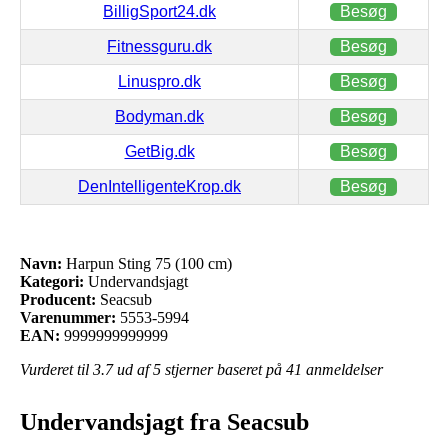
BilligSport24.dk
Besøg
Fitnessguru.dk
Besøg
Linuspro.dk
Besøg
Bodyman.dk
Besøg
GetBig.dk
Besøg
DenIntelligenteKrop.dk
Besøg
Navn:
Harpun Sting 75 (100 cm)
Kategori:
Undervandsjagt
Producent:
Seacsub
Varenummer:
5553-5994
EAN:
9999999999999
Vurderet til
3.7
ud af 5 stjerner baseret på
41
anmeldelser
Undervandsjagt fra Seacsub