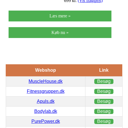
699
kr.
(Vis fragtpris)
Læs mere »
Køb nu »
Webshop
Link
MuscleHouse.dk
Besøg
Fitnessgruppen.dk
Besøg
Apuls.dk
Besøg
Bodylab.dk
Besøg
PurePower.dk
Besøg