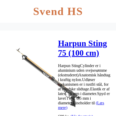
Svend HS
Harpun Sting
75 (100 cm)
Harpun StingCylinder er i
aluminium uden svejsesømme
(ekstruderet)Anatomisk håndtag
i kraftig nylon.Udløser
mekanismen er i rustfri stål, for
at mindske slidtage.Elastik er af
latex. 16 mm i diameter.Spyd er
lavet i stål. 6,5 mm i
diameter.Lineholder til
(Læs
mere)