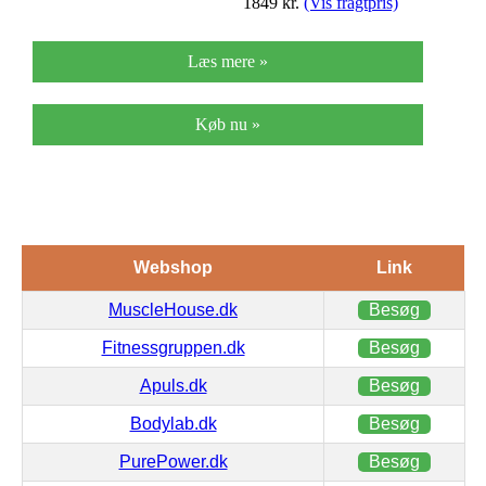
1849
kr.
(Vis fragtpris)
Læs mere »
Køb nu »
Webshop
Link
MuscleHouse.dk
Besøg
Fitnessgruppen.dk
Besøg
Apuls.dk
Besøg
Bodylab.dk
Besøg
PurePower.dk
Besøg