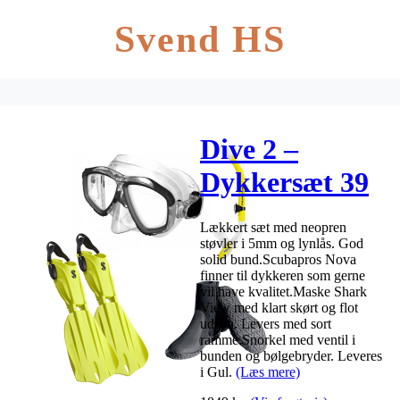
Svend HS
Dive 2 –
Dykkersæt 39
Large/Blå
Lækkert sæt med neopren
støvler i 5mm og lynlås. God
solid bund.Scubapros Nova
finner til dykkeren som gerne
vil have kvalitet.Maske Shark
View med klart skørt og flot
udsyn. Levers med sort
ramme.Snorkel med ventil i
bunden og bølgebryder. Leveres
i Gul.
(Læs mere)