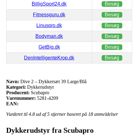
BilligSport24.dk
Besøg
Fitnessguru.dk
Besøg
Linuspro.dk
Besøg
Bodyman.dk
Besøg
GetBig.dk
Besøg
DenIntelligenteKrop.dk
Besøg
Navn:
Dive 2 – Dykkersæt 39 Large/Blå
Kategori:
Dykkerudstyr
Producent:
Scubapro
Varenummer:
5281-4209
EAN:
Vurderet til
4.8
ud af 5 stjerner baseret på
18
anmeldelser
Dykkerudstyr fra Scubapro