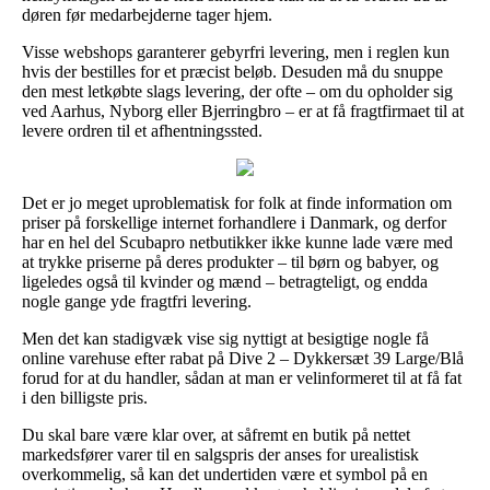
døren før medarbejderne tager hjem.
Visse webshops garanterer gebyrfri levering, men i reglen kun
hvis der bestilles for et præcist beløb. Desuden må du snuppe
den mest letkøbte slags levering, der ofte – om du opholder sig
ved Aarhus, Nyborg eller Bjerringbro – er at få fragtfirmaet til at
levere ordren til et afhentningssted.
Det er jo meget uproblematisk for folk at finde information om
priser på forskellige internet forhandlere i Danmark, og derfor
har en hel del Scubapro netbutikker ikke kunne lade være med
at trykke priserne på deres produkter – til børn og babyer, og
ligeledes også til kvinder og mænd – betragteligt, og endda
nogle gange yde fragtfri levering.
Men det kan stadigvæk vise sig nyttigt at besigtige nogle få
online varehuse efter rabat på Dive 2 – Dykkersæt 39 Large/Blå
forud for at du handler, sådan at man er velinformeret til at få fat
i den billigste pris.
Du skal bare være klar over, at såfremt en butik på nettet
markedsfører varer til en salgspris der anses for urealistisk
overkommelig, så kan det undertiden være et symbol på en