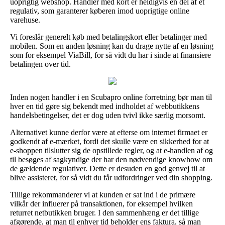
uoprigtig webshop. Handler med kort er heldigvis en del af et
regulativ, som garanterer køberen imod uoprigtige online
varehuse.
Vi foreslår generelt køb med betalingskort eller betalinger med
mobilen. Som en anden løsning kan du drage nytte af en løsning
som for eksempel ViaBill, for så vidt du har i sinde at finansiere
betalingen over tid.
Inden nogen handler i en Scubapro online forretning bør man til
hver en tid gøre sig bekendt med indholdet af webbutikkens
handelsbetingelser, det er dog uden tvivl ikke særlig morsomt.
Alternativet kunne derfor være at efterse om internet firmaet er
godkendt af e-mærket, fordi det skulle være en sikkerhed for at
e-shoppen tilslutter sig de opstillede regler, og at e-handlen af og
til besøges af sagkyndige der har den nødvendige knowhow om
de gældende regulativer. Dette er desuden en god genvej til at
blive assisteret, for så vidt du får udfordringer ved din shopping.
Tillige rekommanderer vi at kunden er sat ind i de primære
vilkår der influerer på transaktionen, for eksempel hvilken
returret netbutikken bruger. I den sammenhæng er det tillige
afgørende, at man til enhver tid beholder ens faktura, så man