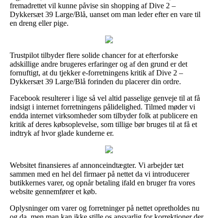
fremadrettet vil kunne påvise sin shopping af Dive 2 –
Dykkersæt 39 Large/Blå, uanset om man leder efter en vare til
en dreng eller pige.
Trustpilot tilbyder flere solide chancer for at efterforske
adskillige andre brugeres erfaringer og af den grund er det
fornuftigt, at du tjekker e-forretningens kritik af Dive 2 –
Dykkersæt 39 Large/Blå forinden du placerer din ordre.
Facebook resulterer i lige så vel altid passelige genveje til at få
indsigt i internet forretningens pålidelighed. Tilmed møder vi
endda internet virksomheder som tilbyder folk at publicere en
kritik af deres købsoplevelse, som tillige bør bruges til at få et
indtryk af hvor glade kunderne er.
Websitet finansieres af annonceindtægter. Vi arbejder tæt
sammen med en hel del firmaer på nettet da vi introducerer
butikkernes varer, og opnår betaling ifald en bruger fra vores
website gennemfører et køb.
Oplysninger om varer og forretninger på nettet opretholdes nu
og da, men man kan ikke stille os ansvarlig for korrektioner der