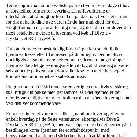
Temmelig mange online webshops frembyder i vore dage et hav
af forskellige former for levering. En af favoritterne er
efterhånden at få bragt ordren til en pakkeshop, hvor det er nemt
for dig at hente dine nye varer når du har mulighed for det.
Fragtløsningen er jo usædvanlig nem, og desuden derudover den
mest betalelige metode til levering ved køb af Dive 2 –
Dykkersæt 39 Large/Blå.
Du kan derudover beslutte dig for at få pakken sendt til din
hjemmeadresse eller til adressen på dit arbejde. Denne bliver
uheldigvis en smule mere pebret, men ydermere meget simpel.
Den mest betalelige leveringsmåde vil dog altid vise sig at være
selv at hente pakken, som dog stiller krav om at du har bopæl i
kort afstand af internet selskabets adresse.
Fragtperioden på Dykkerudstyr er særligt central hvis vi står og
skal bruge din pakke med det samme, så i det øjemed er det
nemlig væsentligt at man kontrollerer den anslåede leveringsdato
ved den vedkommende vare.
En masse internet varehuse stiller garanti om levering efter en
enkelt hverdag på de fleste varenumre, eksempelvis Dive 2 –
Dykkersæt 39 Large/Blå, men vær påpasselig da det beroer på at
bestillingen køres igennem før et aftalt tidspunkt, med
hensynstagen til at de med sikkerhed kan nå at få ordren ud af