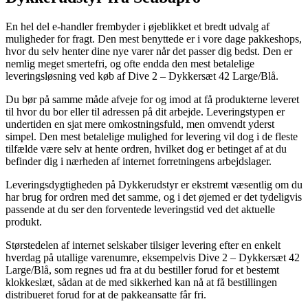
En hel del e-handler frembyder i øjeblikket et bredt udvalg af
muligheder for fragt. Den mest benyttede er i vore dage pakkeshops,
hvor du selv henter dine nye varer når det passer dig bedst. Den er
nemlig meget smertefri, og ofte endda den mest betalelige
leveringsløsning ved køb af Dive 2 – Dykkersæt 42 Large/Blå.
Du bør på samme måde afveje for og imod at få produkterne leveret
til hvor du bor eller til adressen på dit arbejde. Leveringstypen er
undertiden en sjat mere omkostningsfuld, men omvendt yderst
simpel. Den mest betalelige mulighed for levering vil dog i de fleste
tilfælde være selv at hente ordren, hvilket dog er betinget af at du
befinder dig i nærheden af internet forretningens arbejdslager.
Leveringsdygtigheden på Dykkerudstyr er ekstremt væsentlig om du
har brug for ordren med det samme, og i det øjemed er det tydeligvis
passende at du ser den forventede leveringstid ved det aktuelle
produkt.
Størstedelen af internet selskaber tilsiger levering efter en enkelt
hverdag på utallige varenumre, eksempelvis Dive 2 – Dykkersæt 42
Large/Blå, som regnes ud fra at du bestiller forud for et bestemt
klokkeslæt, sådan at de med sikkerhed kan nå at få bestillingen
distribueret forud for at de pakkeansatte får fri.