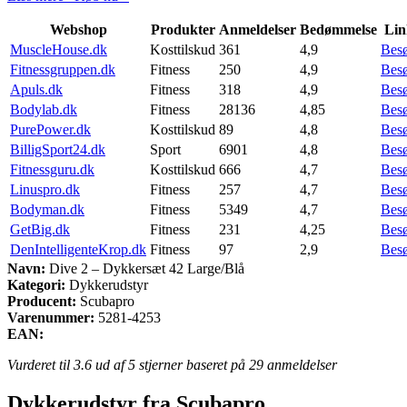
Webshop
Produkter
Anmeldelser
Bedømmelse
Lin
MuscleHouse.dk
Kosttilskud
361
4,9
Bes
Fitnessgruppen.dk
Fitness
250
4,9
Bes
Apuls.dk
Fitness
318
4,9
Bes
Bodylab.dk
Fitness
28136
4,85
Bes
PurePower.dk
Kosttilskud
89
4,8
Bes
BilligSport24.dk
Sport
6901
4,8
Bes
Fitnessguru.dk
Kosttilskud
666
4,7
Bes
Linuspro.dk
Fitness
257
4,7
Bes
Bodyman.dk
Fitness
5349
4,7
Bes
GetBig.dk
Fitness
231
4,25
Bes
DenIntelligenteKrop.dk
Fitness
97
2,9
Bes
Navn:
Dive 2 – Dykkersæt 42 Large/Blå
Kategori:
Dykkerudstyr
Producent:
Scubapro
Varenummer:
5281-4253
EAN:
Vurderet til
3.6
ud af 5 stjerner baseret på
29
anmeldelser
Dykkerudstyr fra Scubapro