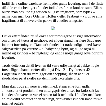
Indtil flere online varehuse frembyder gratis levering, men i de fleste
tilfælde er det betinget af at der indkøbes for en konkret sum. Ellers
burde man beslutte sig for den billigste fragtform, som typisk –
uanset om man bor i Odense, Holbæk eller Faaborg – vil blive at få
fragtfirmaet til at levere din pakke til et udleveringssted.
Det er efterhånden ret så enkelt for forbrugerne at søge information
om priser på tværs af netshops, og af den grund har flere Scubapro
internet forretninger i Danmark fundet det nødvendigt at nedskære
salgsværdien på varerne – til babyer og børn, og tillige også til
mænd og kvinder – betragteligt, og endda nogle gange love portofri
levering.
Trods dette kan det til hver en tid være udbytterigt at tjekke nogle
forskellige e-handler efter tilbud på Dive 2 – Dykkersæt 42
Large/Blå inden du færdiggør din shopping, sådan at du er
skudsikker på at skaffe sig den mindst kostelige pris.
Man skal trods alt være årvågen med, at når en e-forhandler
annoncerer et produkt til en udsalgspris der anses for kolossalt lav,
kan det ofte være en varsel om en falsk netbutik. Handler med kort
er imidlertid omfattet af en vedtægt, der værner kunden imod falske
internet outlets.