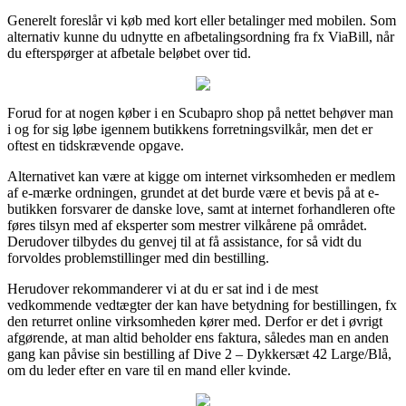
Generelt foreslår vi køb med kort eller betalinger med mobilen. Som
alternativ kunne du udnytte en afbetalingsordning fra fx ViaBill, når
du efterspørger at afbetale beløbet over tid.
Forud for at nogen køber i en Scubapro shop på nettet behøver man
i og for sig løbe igennem butikkens forretningsvilkår, men det er
oftest en tidskrævende opgave.
Alternativet kan være at kigge om internet virksomheden er medlem
af e-mærke ordningen, grundet at det burde være et bevis på at e-
butikken forsvarer de danske love, samt at internet forhandleren ofte
føres tilsyn med af eksperter som mestrer vilkårene på området.
Derudover tilbydes du genvej til at få assistance, for så vidt du
forvoldes problemstillinger med din bestilling.
Herudover rekommanderer vi at du er sat ind i de mest
vedkommende vedtægter der kan have betydning for bestillingen, fx
den returret online virksomheden kører med. Derfor er det i øvrigt
afgørende, at man altid beholder ens faktura, således man en anden
gang kan påvise sin bestilling af Dive 2 – Dykkersæt 42 Large/Blå,
om du leder efter en vare til en mand eller kvinde.