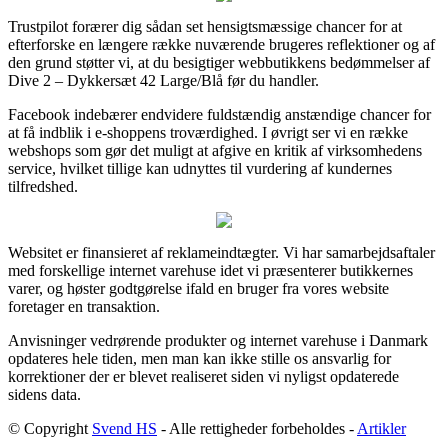
Trustpilot forærer dig sådan set hensigtsmæssige chancer for at
efterforske en længere række nuværende brugeres reflektioner og af
den grund støtter vi, at du besigtiger webbutikkens bedømmelser af
Dive 2 – Dykkersæt 42 Large/Blå før du handler.
Facebook indebærer endvidere fuldstændig anstændige chancer for
at få indblik i e-shoppens troværdighed. I øvrigt ser vi en række
webshops som gør det muligt at afgive en kritik af virksomhedens
service, hvilket tillige kan udnyttes til vurdering af kundernes
tilfredshed.
Websitet er finansieret af reklameindtægter. Vi har samarbejdsaftaler
med forskellige internet varehuse idet vi præsenterer butikkernes
varer, og høster godtgørelse ifald en bruger fra vores website
foretager en transaktion.
Anvisninger vedrørende produkter og internet varehuse i Danmark
opdateres hele tiden, men man kan ikke stille os ansvarlig for
korrektioner der er blevet realiseret siden vi nyligst opdaterede
sidens data.
© Copyright
Svend HS
- Alle rettigheder forbeholdes -
Artikler