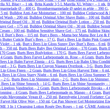
lla XL Blue+ – 1 stk
,
Brita Kande 3,5 L Marella XL White+ – 1 stk
,
B
marmelade Ø – 400 G
,
Brombærmarmelade Ø sødet m æble – 390 G
,
15 ml
,
Bulldog Anti-Age Moisturiser – 100 ml
,
Bulldog Cedarwood & Pa
ard Wash – 200 ml
,
Bulldog Original After Shave Balm – 100 ml
,
Bulld
riginal Beard Oil – 30 ml
,
Bulldog Original Body Lotion – 250 ml
,
Bu
have Gel – 175 ml
,
Bulldog Original Shave Oil – 30 ml
,
Bulldog Sensi
 Cream – 100 ml
,
Bulldog Sensitive Shave Gel – 175 ml
,
Bulldog Skinc
E Burt´s Bees – 115 ml
,
Burt s Bees – Mama bee Mama Bee Leg & Fo
 Butter Cuticle Burt´s Bees – 17 G
,
Burt s Bees Lip Balm Pink Grapefr
iolet – 1 stk
,
Burt s Bees Lip Gloss Sunny Day Burt´s Bees – 6 ml
,
B
h – 350 ml
,
Burts Bees Baby Bee Original Lotion – 170 Gram
,
Burts 
 170 Gram
,
Burts Bees Bodylotion – 170 G
,
Burts Bees Farvet Læbepo
– 4 Gram
,
Burts Bees Farvet Læbepomade m. Rose – 4 Gram
,
Burts Be
Bees Lip Balm Farvet Zinnia – 4 G
,
Burts Bees Lip Balm Ultra Condit
yard – 3 G
,
Burts Bees Lip Crayon Niagara Overlook – 3 G
,
Burts Bee
 Lip Gloss Figen – 2 Gram
,
Burts Bees Lip Gloss Harvest Time – 6 ml
s Bees Lip Gloss Starry Night – 6 ml
,
Burts Bees Lip Gloss Summer Tw
 – 2 G
,
Burts Bees Lip Shimmer plum – 2 G
,
Burts Bees Lip Shimmer 
s Bees Lip Shine Smooch – 14 G
,
Burts Bees Lip Shine Spontaneity –
s Lipgloss Vandmelon – 2 Gram
,
Burts Bees Læbepomade Bivoks – 4
Honning – 4 Gram
,
Burts Bees Læbepomade m. Mango – 4 Gram
,
Burt
yodo Mayonnaise Vegan Ø – 250 ml
,
Bæredygtig Livsstil Forfatter: Ca
 Farvet Hår Olive Way – 150 ml
,
Cai Pan Shower Gel Moistorizing En
ME 3 In 1 Cleansing Lotion Rosée Des Roses – 1 ml
,
CÃME Antioxid