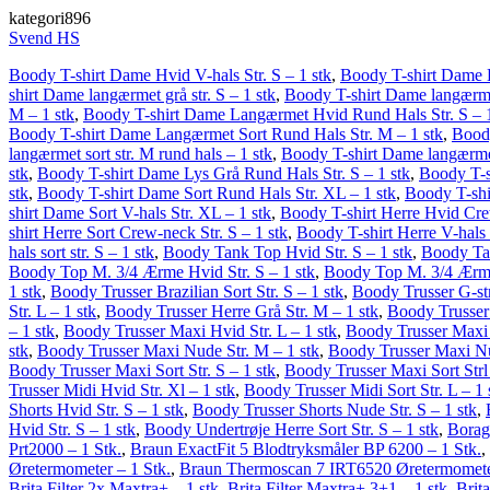
kategori896
Svend HS
Boody T-shirt Dame Hvid V-hals Str. S – 1 stk
,
Boody T-shirt Dame H
shirt Dame langærmet grå str. S – 1 stk
,
Boody T-shirt Dame langærmet
M – 1 stk
,
Boody T-shirt Dame Langærmet Hvid Rund Hals Str. S – 1
Boody T-shirt Dame Langærmet Sort Rund Hals Str. M – 1 stk
,
Boody
langærmet sort str. M rund hals – 1 stk
,
Boody T-shirt Dame langærmet 
stk
,
Boody T-shirt Dame Lys Grå Rund Hals Str. S – 1 stk
,
Boody T-s
stk
,
Boody T-shirt Dame Sort Rund Hals Str. XL – 1 stk
,
Boody T-shir
shirt Dame Sort V-hals Str. XL – 1 stk
,
Boody T-shirt Herre Hvid Crew
shirt Herre Sort Crew-neck Str. S – 1 stk
,
Boody T-shirt Herre V-hals s
hals sort str. S – 1 stk
,
Boody Tank Top Hvid Str. S – 1 stk
,
Boody Tan
Boody Top M. 3/4 Ærme Hvid Str. S – 1 stk
,
Boody Top M. 3/4 Ærme 
1 stk
,
Boody Trusser Brazilian Sort Str. S – 1 stk
,
Boody Trusser G-str
Str. L – 1 stk
,
Boody Trusser Herre Grå Str. M – 1 stk
,
Boody Trusser 
– 1 stk
,
Boody Trusser Maxi Hvid Str. L – 1 stk
,
Boody Trusser Maxi 
stk
,
Boody Trusser Maxi Nude Str. M – 1 stk
,
Boody Trusser Maxi Nud
Boody Trusser Maxi Sort Str. S – 1 stk
,
Boody Trusser Maxi Sort Strl 
Trusser Midi Hvid Str. Xl – 1 stk
,
Boody Trusser Midi Sort Str. L – 1 
Shorts Hvid Str. S – 1 stk
,
Boody Trusser Shorts Nude Str. S – 1 stk
,
Hvid Str. S – 1 stk
,
Boody Undertrøje Herre Sort Str. S – 1 stk
,
Borag
Prt2000 – 1 Stk.
,
Braun ExactFit 5 Blodtryksmåler BP 6200 – 1 Stk.
,
Øretermometer – 1 Stk.
,
Braun Thermoscan 7 IRT6520 Øretermometer
Brita Filter 2x Maxtra+ – 1 stk
,
Brita Filter Maxtra+ 3+1 – 1 stk
,
Brit