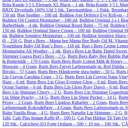
Brita Kande 3,5 L Elemaris XL Black – 1 stk
,
Brita Kande 3,5 L Mare
BRIX Dryerballs 100% Uld 3 Stk. Tørretumbling – 1 Pakk
,
Brombær
150 ml
,
Bug Soother – 100 ml
,
Bulldog Age Defence Eye Roll-on – 
Bulldog Oil Control Moisturiser – 100 ml
,
Bulldog Original 2-i-1 Be
Barberblade – 4 stk
,
Bulldog Original Beard Balm – 75 ml
,
Bulldog O
150 ml
,
Bulldog Original Shave Cream – 100 ml
,
Bulldog Original S
ml
,
Bulldog Sensitive Moisturiser – 100 ml
,
Bulldog Sensitive Shave
Ø – 250 G
,
Burt s Bees – Mama bee Mama Bee Body Oil M. Vitamin 
Nourishing Baby Oil Burt´s Bees – 118 ml
,
Burt s Bees Creme Lemon
Moisturising All Weather – 1 stk
,
Burt s Bees Lip Balm Tinted Sweet V
Shimmer Guava Burt´s Bees – 2 G
,
Burts Bees Baby Bee Bubble Bat
& Buttermilk – 170 Gram
,
Burts Bees Body Lotion Milk & Honey –
Blossom – 4 Gram
,
Burts Bees Farvet Læbepomade m. Red Dahlia 
Bivoks – 57 Gram
,
Burts Bees Håndcreme shea butter – 50 G
,
Burts 
Lip Crayon Carolina Coast – 3 G
,
Burts Bees Lip Crayon Napa Vine
Haze – 6 ml
,
Burts Bees Lip Gloss Evening Glow – 6 ml
,
Burts Bees
Ocean Sunrise – 6 ml
,
Burts Bees Lip Gloss Rosy Dawn – 6 ml
,
Burt
Bees Lip Shimmer Cherry – 2 G
,
Burts Bees Lip Shimmer Grapefruit
Lip Shine Peachy – 14 G
,
Burts Bees Lip Shine Pucker – 14 G
,
Burt
Peony – 2 Gram
,
Burts Bees Lipgloss Rabarber – 2 Gram
,
Burts Bee
Læbepomade Kokos&Pære – 4 Gram
,
Burts Bees Læbepomade m. 
Balm Vanilla Bean – 4 G
,
Burts Bees Naturlig Lip Shimmer – 2 G
,
B
Tabl
,
Cafe Plus Instant Kaffe Ø – 100 G
,
Cai Pan Hårkur Til Tørt Og
120 Stk.
,
Calcichew-D3 Forte Orifarm – 500 + 10 mg – 100 Stk.
,
CÃ