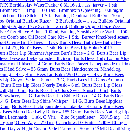
RIX Borddisplay WaterTracker 0,3L 16 stk i ass. farver – 1 stk
,
Bromhexin – 8 mg – 100 Tabl
,
Bromhexin Opløsning – 0.8 mg/m –
tchouli Deo Stick – 1 Stk.
,
Bulldog Deodorant Roll On – 50 ml
,
og Original Bamboo Razor + 2 Barberblade – 1 stk
,
Bulldog Original
lldog Original Face Scrub – 125 ml
,
Bulldog Original Face Wash –
tive After Shave Balm – 100 ml
,
Bulldog Sensitive Face Wash – 150
are Comb and Oil Beard Care Kit – 1 Stk.
,
Burger Knækbrød sesam
ot Creme Burt´s Bees – 85 G
,
Burt s Bees -Baby bee Baby Bee
uit 4,25g Burt´s Bees – 1 stk
,
Burt s Bees Lip Balm Spf 15
urt s Bees Lip Shimmer Apricot Burt´s Bees – 2 G
,
Burt s Bees Lip
Bees Beeswax Læbepomade – 8 Gram
,
Burts Bees Body Lotion Aloe
made m. Hibiscus – 4 Gram
,
Burts Bees Farvet Læbepomade m. Pink
es Hånd Salve – 85 Gram
,
Burts Bees Håndcreme m. Mandel og
ioning – 4 G
,
Burts Bees Lip Balm Wild Cherry – 4 G
,
Burts Bees
s Lip Crayon Sedona Sands – 3 G
,
Burts Bees Lip Gloss Autumn
,
Burts Bees Lip Gloss Nearly Dusk – 6 ml
,
Burts Bees Lip Gloss
illight – 6 ml
,
Burts Bees Lip Gloss Sweet Sunset – 6 ml
,
Burts
Strawberry – 2 G
,
Burts Bees Lip Shine Blush – 14 G
,
Burts Bees
 14 G
,
Burts Bees Lip Shine Whisper – 14 G
,
Burts Bees Lipgloss
 Gram
,
Burts Bees Læbepomade Granatæble – 4 Gram
,
Burts Bees
s Bees Mama Bee Belly Butter – 185 Gram
,
Burts Bees Naturlig Lip
lina Leonhardt – 1 stk
,
C-Vita + Zinc Sugetabletter – 500/15 mg – 30
ergizing Olive Way – 250 ml
,
Calcichew-D3 Forte – 500 + 10 mg –
ant Day & Night Cream Belle D´amour – 50 ml
,
CÃME Beautifying