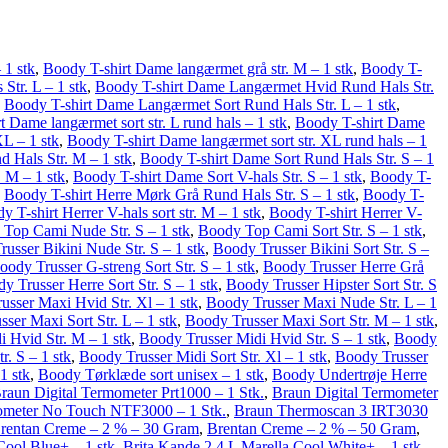
 1 stk
,
Boody T-shirt Dame langærmet grå str. M – 1 stk
,
Boody T-
tr. L – 1 stk
,
Boody T-shirt Dame Langærmet Hvid Rund Hals Str.
,
Boody T-shirt Dame Langærmet Sort Rund Hals Str. L – 1 stk
,
 Dame langærmet sort str. L rund hals – 1 stk
,
Boody T-shirt Dame
XL – 1 stk
,
Boody T-shirt Dame langærmet sort str. XL rund hals – 1
 Hals Str. M – 1 stk
,
Boody T-shirt Dame Sort Rund Hals Str. S – 1
 M – 1 stk
,
Boody T-shirt Dame Sort V-hals Str. S – 1 stk
,
Boody T-
,
Boody T-shirt Herre Mørk Grå Rund Hals Str. S – 1 stk
,
Boody T-
y T-shirt Herrer V-hals sort str. M – 1 stk
,
Boody T-shirt Herrer V-
Top Cami Nude Str. S – 1 stk
,
Boody Top Cami Sort Str. S – 1 stk
,
usser Bikini Nude Str. S – 1 stk
,
Boody Trusser Bikini Sort Str. S –
oody Trusser G-streng Sort Str. S – 1 stk
,
Boody Trusser Herre Grå
y Trusser Herre Sort Str. S – 1 stk
,
Boody Trusser Hipster Sort Str. S
usser Maxi Hvid Str. Xl – 1 stk
,
Boody Trusser Maxi Nude Str. L – 1
ser Maxi Sort Str. L – 1 stk
,
Boody Trusser Maxi Sort Str. M – 1 stk
,
 Hvid Str. M – 1 stk
,
Boody Trusser Midi Hvid Str. S – 1 stk
,
Boody
r. S – 1 stk
,
Boody Trusser Midi Sort Str. Xl – 1 stk
,
Boody Trusser
1 stk
,
Boody Tørklæde sort unisex – 1 stk
,
Boody Undertrøje Herre
raun Digital Termometer Prt1000 – 1 Stk.
,
Braun Digital Termometer
ometer No Touch NTF3000 – 1 Stk.
,
Braun Thermoscan 3 IRT3030
rentan Creme – 2 % – 30 Gram
,
Brentan Creme – 2 % – 50 Gram
,
Cool Blue+ – 1 stk
,
Brita Kande 2,4 L Marella Cool White+ – 1 stk
,