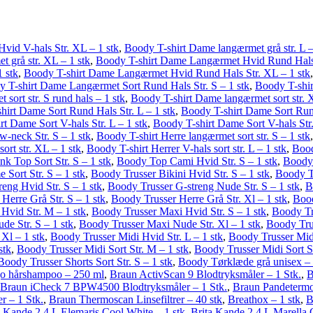
vid V-hals Str. XL – 1 stk
,
Boody T-shirt Dame langærmet grå str. L –
 grå str. XL – 1 stk
,
Boody T-shirt Dame Langærmet Hvid Rund Hals S
 stk
,
Boody T-shirt Dame Langærmet Hvid Rund Hals Str. XL – 1 stk
 T-shirt Dame Langærmet Sort Rund Hals Str. S – 1 stk
,
Boody T-shirt
sort str. S rund hals – 1 stk
,
Boody T-shirt Dame langærmet sort str. 
hirt Dame Sort Rund Hals Str. L – 1 stk
,
Boody T-shirt Dame Sort Rund
t Dame Sort V-hals Str. L – 1 stk
,
Boody T-shirt Dame Sort V-hals Str.
-neck Str. S – 1 stk
,
Boody T-shirt Herre langærmet sort str. S – 1 stk
ort str. XL – 1 stk
,
Boody T-shirt Herrer V-hals sort str. L – 1 stk
,
Bood
k Top Sort Str. S – 1 stk
,
Boody Top Cami Hvid Str. S – 1 stk
,
Boody 
Sort Str. S – 1 stk
,
Boody Trusser Bikini Hvid Str. S – 1 stk
,
Boody Tr
eng Hvid Str. S – 1 stk
,
Boody Trusser G-streng Nude Str. S – 1 stk
,
B
Herre Grå Str. S – 1 stk
,
Boody Trusser Herre Grå Str. Xl – 1 stk
,
Bood
Hvid Str. M – 1 stk
,
Boody Trusser Maxi Hvid Str. S – 1 stk
,
Boody Tr
e Str. S – 1 stk
,
Boody Trusser Maxi Nude Str. Xl – 1 stk
,
Boody Trus
Xl – 1 stk
,
Boody Trusser Midi Hvid Str. L – 1 stk
,
Boody Trusser Midi
stk
,
Boody Trusser Midi Sort Str. M – 1 stk
,
Boody Trusser Midi Sort St
Boody Trusser Shorts Sort Str. S – 1 stk
,
Boody Tørklæde grå unisex – 
o hårshampoo – 250 ml
,
Braun ActivScan 9 Blodtryksmåler – 1 Stk.
,
B
Braun iCheck 7 BPW4500 Blodtryksmåler – 1 Stk.
,
Braun Pandeterm
 – 1 Stk.
,
Braun Thermoscan Linsefiltrer – 40 stk
,
Breathox – 1 stk
,
B
a Kande 2,4 L Elemaris Cool White – 1 stk
,
Brita Kande 2,4 L Marella 