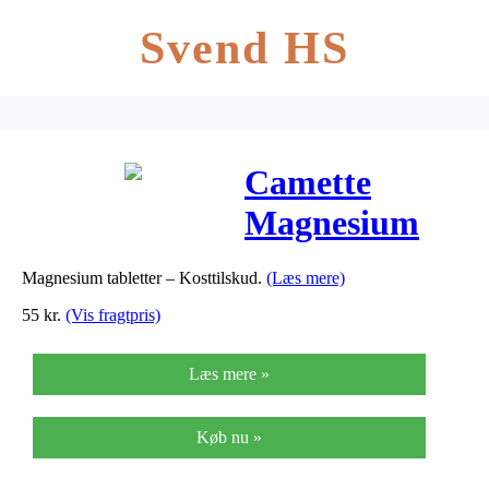
Svend HS
Camette
Magnesium
Complex – 90
Magnesium tabletter – Kosttilskud.
(Læs mere)
Tabl
55
kr.
(Vis fragtpris)
Læs mere »
Køb nu »