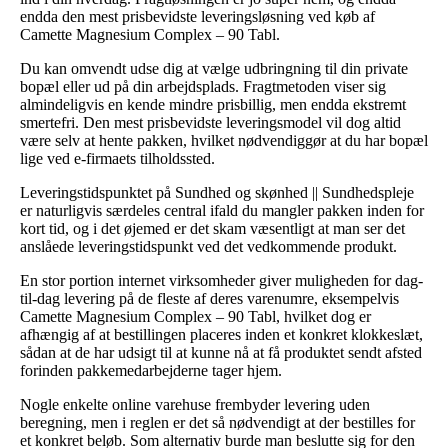
endda den mest prisbevidste leveringsløsning ved køb af
Camette Magnesium Complex – 90 Tabl.
Du kan omvendt udse dig at vælge udbringning til din private
bopæl eller ud på din arbejdsplads. Fragtmetoden viser sig
almindeligvis en kende mindre prisbillig, men endda ekstremt
smertefri. Den mest prisbevidste leveringsmodel vil dog altid
være selv at hente pakken, hvilket nødvendiggør at du har bopæl
lige ved e-firmaets tilholdssted.
Leveringstidspunktet på Sundhed og skønhed || Sundhedspleje
er naturligvis særdeles central ifald du mangler pakken inden for
kort tid, og i det øjemed er det skam væsentligt at man ser det
anslåede leveringstidspunkt ved det vedkommende produkt.
En stor portion internet virksomheder giver muligheden for dag-
til-dag levering på de fleste af deres varenumre, eksempelvis
Camette Magnesium Complex – 90 Tabl, hvilket dog er
afhængig af at bestillingen placeres inden et konkret klokkeslæt,
sådan at de har udsigt til at kunne nå at få produktet sendt afsted
forinden pakkemedarbejderne tager hjem.
Nogle enkelte online varehuse frembyder levering uden
beregning, men i reglen er det så nødvendigt at der bestilles for
et konkret beløb. Som alternativ burde man beslutte sig for den