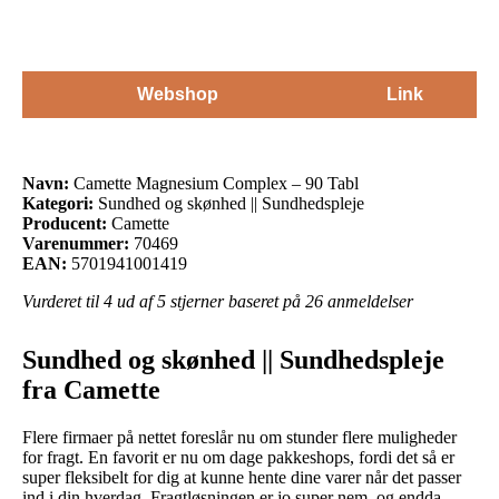
Webshop
Link
Navn:
Camette Magnesium Complex – 90 Tabl
Kategori:
Sundhed og skønhed || Sundhedspleje
Producent:
Camette
Varenummer:
70469
EAN:
5701941001419
Vurderet til
4
ud af 5 stjerner baseret på
26
anmeldelser
Sundhed og skønhed || Sundhedspleje
fra Camette
Flere firmaer på nettet foreslår nu om stunder flere muligheder
for fragt. En favorit er nu om dage pakkeshops, fordi det så er
super fleksibelt for dig at kunne hente dine varer når det passer
ind i din hverdag. Fragtløsningen er jo super nem, og endda