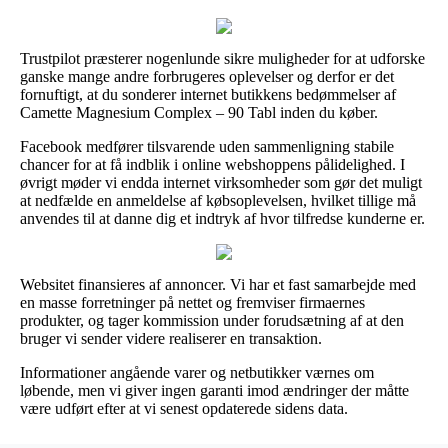
Trustpilot præsterer nogenlunde sikre muligheder for at udforske
ganske mange andre forbrugeres oplevelser og derfor er det
fornuftigt, at du sonderer internet butikkens bedømmelser af
Camette Magnesium Complex – 90 Tabl inden du køber.
Facebook medfører tilsvarende uden sammenligning stabile
chancer for at få indblik i online webshoppens pålidelighed. I
øvrigt møder vi endda internet virksomheder som gør det muligt
at nedfælde en anmeldelse af købsoplevelsen, hvilket tillige må
anvendes til at danne dig et indtryk af hvor tilfredse kunderne er.
Websitet finansieres af annoncer. Vi har et fast samarbejde med
en masse forretninger på nettet og fremviser firmaernes
produkter, og tager kommission under forudsætning af at den
bruger vi sender videre realiserer en transaktion.
Informationer angående varer og netbutikker værnes om
løbende, men vi giver ingen garanti imod ændringer der måtte
være udført efter at vi senest opdaterede sidens data.