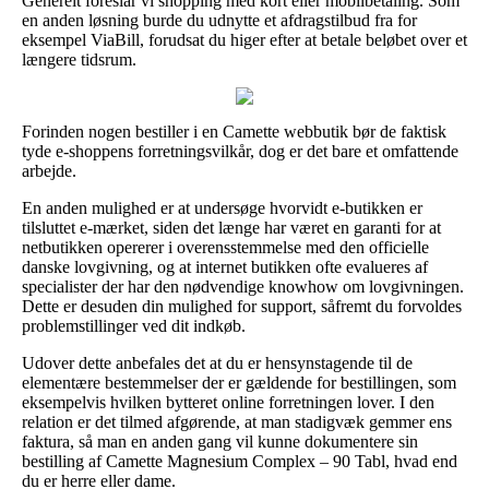
Generelt foreslår vi shopping med kort eller mobilbetaling. Som
en anden løsning burde du udnytte et afdragstilbud fra for
eksempel ViaBill, forudsat du higer efter at betale beløbet over et
længere tidsrum.
Forinden nogen bestiller i en Camette webbutik bør de faktisk
tyde e-shoppens forretningsvilkår, dog er det bare et omfattende
arbejde.
En anden mulighed er at undersøge hvorvidt e-butikken er
tilsluttet e-mærket, siden det længe har været en garanti for at
netbutikken opererer i overensstemmelse med den officielle
danske lovgivning, og at internet butikken ofte evalueres af
specialister der har den nødvendige knowhow om lovgivningen.
Dette er desuden din mulighed for support, såfremt du forvoldes
problemstillinger ved dit indkøb.
Udover dette anbefales det at du er hensynstagende til de
elementære bestemmelser der er gældende for bestillingen, som
eksempelvis hvilken bytteret online forretningen lover. I den
relation er det tilmed afgørende, at man stadigvæk gemmer ens
faktura, så man en anden gang vil kunne dokumentere sin
bestilling af Camette Magnesium Complex – 90 Tabl, hvad end
du er herre eller dame.