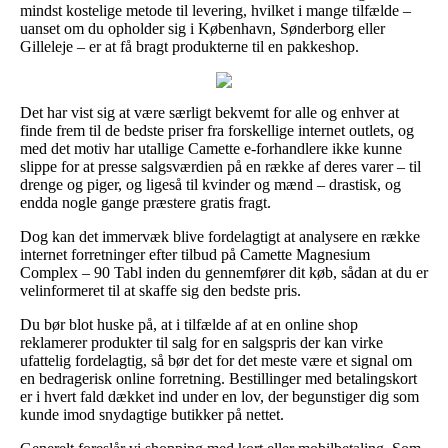
mindst kostelige metode til levering, hvilket i mange tilfælde –
uanset om du opholder sig i København, Sønderborg eller
Gilleleje – er at få bragt produkterne til en pakkeshop.
Det har vist sig at være særligt bekvemt for alle og enhver at
finde frem til de bedste priser fra forskellige internet outlets, og
med det motiv har utallige Camette e-forhandlere ikke kunne
slippe for at presse salgsværdien på en række af deres varer – til
drenge og piger, og ligeså til kvinder og mænd – drastisk, og
endda nogle gange præstere gratis fragt.
Dog kan det immervæk blive fordelagtigt at analysere en række
internet forretninger efter tilbud på Camette Magnesium
Complex – 90 Tabl inden du gennemfører dit køb, sådan at du er
velinformeret til at skaffe sig den bedste pris.
Du bør blot huske på, at i tilfælde af at en online shop
reklamerer produkter til salg for en salgspris der kan virke
ufattelig fordelagtig, så bør det for det meste være et signal om
en bedragerisk online forretning. Bestillinger med betalingskort
er i hvert fald dækket ind under en lov, der begunstiger dig som
kunde imod snydagtige butikker på nettet.