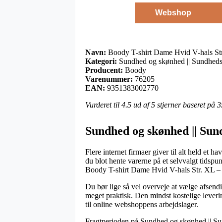
Webshop
Navn:
Boody T-shirt Dame Hvid V-hals Str
Kategori:
Sundhed og skønhed || Sundheds
Producent:
Boody
Varenummer:
76205
EAN:
9351383002770
Vurderet til
4.5
ud af 5 stjerner baseret på
3
Sundhed og skønhed || Sun
Flere internet firmaer giver til alt held et h
du blot hente varerne på et selvvalgt tidspu
Boody T-shirt Dame Hvid V-hals Str. XL – 
Du bør lige så vel overveje at vælge afsendin
meget praktisk. Den mindst kostelige leveri
til online webshoppens arbejdslager.
Fragtperioden på Sundhed og skønhed || Sund