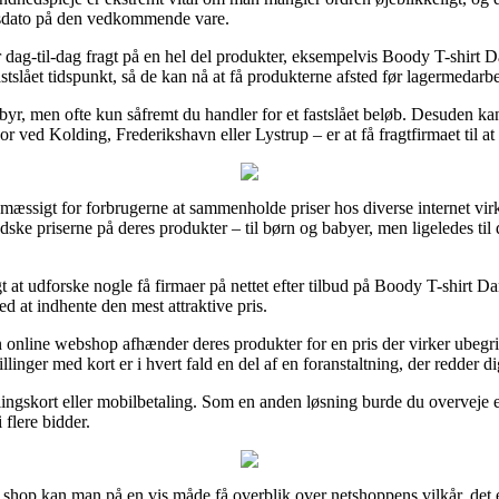
gsdato på den vedkommende vare.
ag-til-dag fragt på en hel del produkter, eksempelvis Boody T-shirt 
astslået tidspunkt, så de kan nå at få produkterne afsted før lagermedarb
yr, men ofte kun såfremt du handler for et fastslået beløb. Desuden kan
 ved Kolding, Frederikshavn eller Lystrup – er at få fragtfirmaet til at l
smæssigt for forbrugerne at sammenholde priser hos diverse internet vi
dske priserne på deres produkter – til børn og babyer, men ligeledes til
igt at udforske nogle få firmaer på nettet efter tilbud på Boody T-shirt 
ed at indhente den mest attraktive pris.
 online webshop afhænder deres produkter for en pris der virker ubegribe
llinger med kort er i hvert fald en del af en foranstaltning, der redder di
ngskort eller mobilbetaling. Som en anden løsning burde du overveje en
 flere bidder.
shop kan man på en vis måde få overblik over netshoppens vilkår, det er