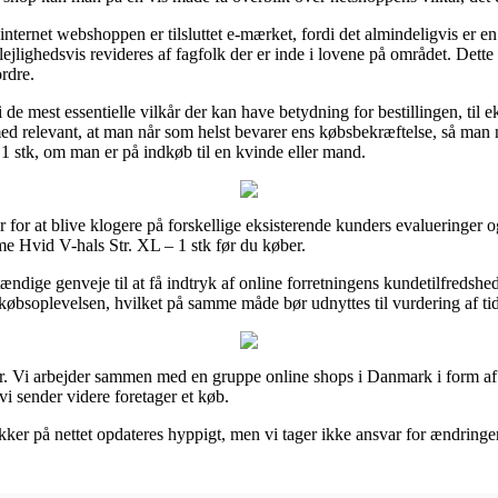
nternet webshoppen er tilsluttet e-mærket, fordi det almindeligvis er en
jlighedsvis revideres af fagfolk der er inde i lovene på området. Dette er
rdre.
 i de mest essentielle vilkår der kan have betydning for bestillingen, til
ilmed relevant, at man når som helst bevarer ens købsbekræftelse, så man 
 stk, om man er på indkøb til en kvinde eller mand.
er for at blive klogere på forskellige eksisterende kunders evalueringer 
e Hvid V-hals Str. XL – 1 stk før du køber.
ndige genveje til at få indtryk af online forretningens kundetilfredshe
 købsoplevelsen, hvilket på samme måde bør udnyttes til vurdering af tid
er. Vi arbejder sammen med en gruppe online shops i Danmark i form af 
 vi sender videre foretager et køb.
er på nettet opdateres hyppigt, men vi tager ikke ansvar for ændringer d