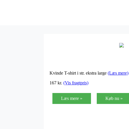
Kvinde T-shirt i str. ekstra large
(Læs mere)
167
kr.
(Vis fragtpris)
Læs mere »
Køb nu »