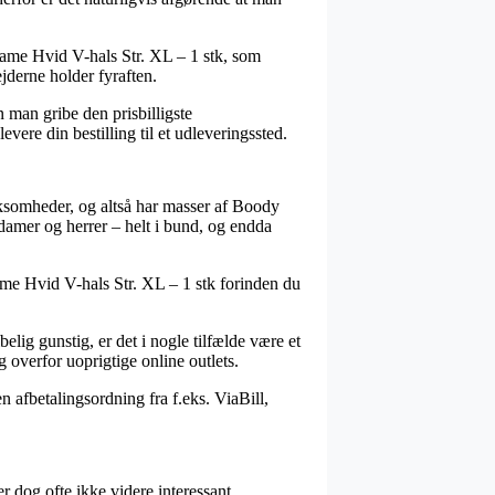
Dame Hvid V-hals Str. XL – 1 stk, som
ejderne holder fyraften.
 man gribe den prisbilligste
evere din bestilling til et udleveringssted.
rksomheder, og altså har masser af Boody
 damer og herrer – helt i bund, og endda
Dame Hvid V-hals Str. XL – 1 stk forinden du
lig gunstig, er det i nogle tilfælde være et
g overfor uoprigtige online outlets.
 afbetalingsordning fra f.eks. ViaBill,
 dog ofte ikke videre interessant.