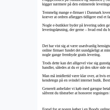
kigger nærmere på den estimerede leverin
Temmelig mange e-firmaer i Danmark lover d
kræver at ordren aflægges tidligere end et f
Nogle e-butikker byder på levering uden geb
leveringsløsning, der gerne – hvad end du bor
Det har vist sig at være usædvanlig hensigt
online firmaer fundet det uundgåeligt at min
nogle gange frembyde gratis levering.
Trods dette kan det alligevel vise sig gunst
handler, således at du er på den sikre side m
Man må imidlertid være klar over, at hvis en
kendetegn på en svindel internet butik. Besti
Generelt anbefaler vi køb med gængse betali
såfremt du tilstræber at honorere regningen i
Forud for at nogen køber i en Boody online 