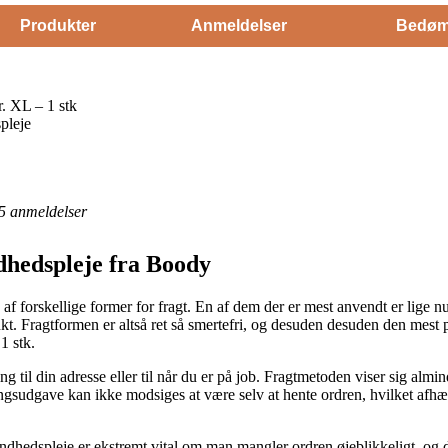
Produkter
Anmeldelser
Bedøm
. XL – 1 stk
pleje
5
anmeldelser
dhedspleje fra Boody
av af forskellige former for fragt. En af dem der er mest anvendt er lige n
nkt. Fragtformen er altså ret så smertefri, og desuden desuden den mest
1 stk.
g til din adresse eller til når du er på job. Fragtmetoden viser sig almi
ngsudgave kan ikke modsiges at være selv at hente ordren, hvilket afhæ
hedspleje er ekstremt vital om man mangler ordren øjeblikkeligt, og de