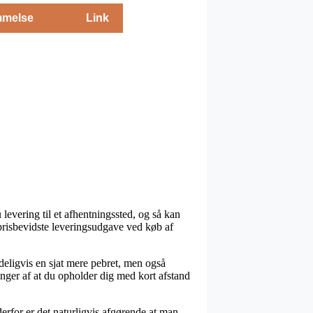
melse
Link
u levering til et afhentningssted, og så kan
 prisbevidste leveringsudgave ved køb af
ndeligvis en sjat mere pebret, men også
nger af at du opholder dig med kort afstand
rfor er det naturligvis afgørende at man