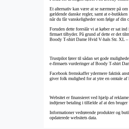
Et alternativ kan være at se nærmere på om i
gældende danske regler, samt at e-butikken le
når du får vanskeligheder som følge af din o
Foruden dette foreslår vi at køber er sat ind
firmaet tilbyder. På grund af dette er det t
Boody T-shirt Dame Hvid V-hals Str. XL – 1
Trustpilot fører til sådan set gode mulighed
e-firmaets vurderinger af Boody T-shirt Dam
Facebook fremskaffer ydermere faktisk anstæ
giver folk mulighed for at ytre en omtale af
Websitet er finansieret ved hjælp af reklam
indtjener betaling i tilfælde af at den bruger
Informationer vedrørende produkter og butikk
opdaterede websitets data.