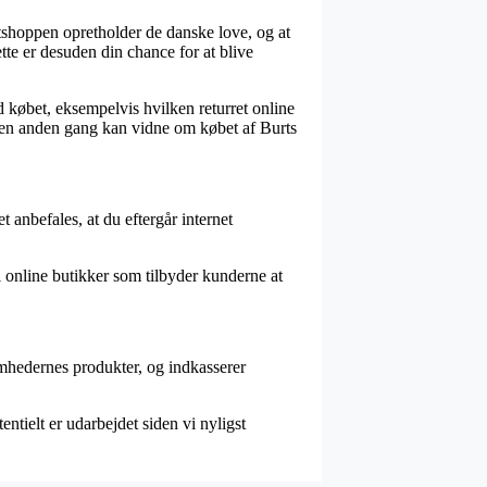
shoppen opretholder de danske love, og at
e er desuden din chance for at blive
d købet, eksempelvis hvilken returret online
n en anden gang kan vidne om købet af Burts
 anbefales, at du eftergår internet
el online butikker som tilbyder kunderne at
omhedernes produkter, og indkasserer
ntielt er udarbejdet siden vi nyligst