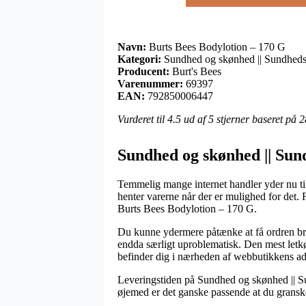
Navn:
Burts Bees Bodylotion – 170 G
Kategori:
Sundhed og skønhed || Sundheds
Producent:
Burt's Bees
Varenummer:
69397
EAN:
792850006447
Vurderet til
4.5
ud af 5 stjerner baseret på
2
Sundhed og skønhed || Sund
Temmelig mange internet handler yder nu til
henter varerne når der er mulighed for det
Burts Bees Bodylotion – 170 G.
Du kunne ydermere påtænke at få ordren bragt
endda særligt uproblematisk. Den mest letkø
befinder dig i nærheden af webbutikkens ad
Leveringstiden på Sundhed og skønhed || Sun
øjemed er det ganske passende at du gransk