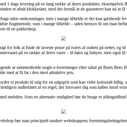
med 1 dags levering på en lang række af deres produkter, eksempelvis
orinden et aftalt klokkeslæt, med det formål at de garanteret kan nå at f
r fragt uden omkostninger, men i mange tilfælde er det kun gældende hv
idste fragtmetode, som i mange tilfælde – uden hensyn til om man befind
kken til en pakkeshop.
t for folk at finde de laveste priser på tværs af outlets på nettet, og ti
isniveauet på en række af deres varer – til børn og babyer, men også ti
ringende at sammenholde nogle e-forretninger efter rabat på Burts Bees
de med at få fat i den mest attraktive pris.
byder et produkt til salg for en salgspris som kan virke kolossalt billig,
 heldigvis indbefattet af en regel, der forsvarer dig som køber imod svind
r med mobilen. Som en alternativ mulighed bør du bruge et afdragstilbud f
 webshop bør man principielt studere webshoppens forretningsbetingelse