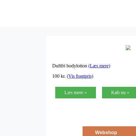
Duftfri bodylotion
(Læs mere)
100
kr.
(Vis fragtpris)
Læs mere »
Køb nu »
Webshop