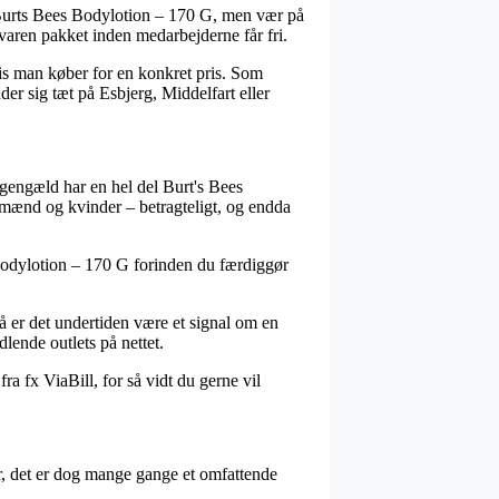
 Burts Bees Bodylotion – 170 G, men vær på
å varen pakket inden medarbejderne får fri.
is man køber for en konkret pris. Som
er sig tæt på Esbjerg, Middelfart eller
l gengæld har en hel del Burt's Bees
l mænd og kvinder – betragteligt, og endda
 Bodylotion – 170 G forinden du færdiggør
 så er det undertiden være et signal om en
lende outlets på nettet.
ra fx ViaBill, for så vidt du gerne vil
r, det er dog mange gange et omfattende