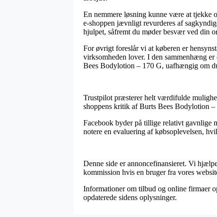
En nemmere løsning kunne være at tjekke o
e-shoppen jævnligt revurderes af sagkyndi
hjulpet, såfremt du møder besvær ved din o
For øvrigt foreslår vi at køberen er hensyns
virksomheden lover. I den sammenhæng er de
Bees Bodylotion – 170 G, uafhængig om du s
Trustpilot præsterer helt værdifulde mulighe
shoppens kritik af Burts Bees Bodylotion – 
Facebook byder på tillige relativt gavnlige 
notere en evaluering af købsoplevelsen, hvil
Denne side er annoncefinansieret. Vi hjælp
kommission hvis en bruger fra vores website 
Informationer om tilbud og online firmaer op
opdaterede sidens oplysninger.