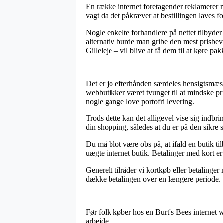
En række internet foretagender reklamerer 
vagt da det påkræver at bestillingen laves f
Nogle enkelte forhandlere på nettet tilbyde
alternativ burde man gribe den mest prisbev
Gilleleje – vil blive at få dem til at køre pa
Det er jo efterhånden særdeles hensigtsmæssig
webbutikker været tvunget til at mindske pr
nogle gange love portofri levering.
Trods dette kan det alligevel vise sig indb
din shopping, således at du er på den sikre si
Du må blot være obs på, at ifald en butik til
uægte internet butik. Betalinger med kort er
Generelt tilråder vi kortkøb eller betalinge
dække betalingen over en længere periode.
Før folk køber hos en Burt's Bees internet
arbejde.