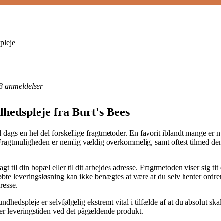
pleje
8
anmeldelser
hedspleje fra Burt's Bees
 dags en hel del forskellige fragtmetoder. En favorit iblandt mange er
. Fragtmuligheden er nemlig vældig overkommelig, samt oftest tilmed de
 til din bopæl eller til dit arbejdes adresse. Fragtmetoden viser sig t
bte leveringsløsning kan ikke benægtes at være at du selv henter ordren
resse.
dhedspleje er selvfølgelig ekstremt vital i tilfælde af at du absolut s
er leveringstiden ved det pågældende produkt.