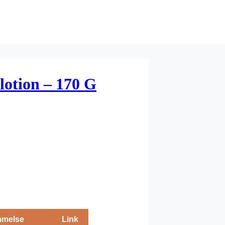
lotion – 170 G
melse
Link