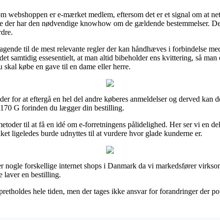
m webshoppen er e-mærket medlem, eftersom det er et signal om at net
ge der har den nødvendige knowhow om de gældende bestemmelser. Dett
rdre.
tagende til de mest relevante regler der kan håndhæves i forbindelse me
t samtidig essesentielt, at man altid bibeholder ens kvittering, så ma
kal købe en gave til en dame eller herre.
der for at eftergå en hel del andre køberes anmeldelser og derved kan det
170 G forinden du lægger din bestilling.
metoder til at få en idé om e-forretningens pålidelighed. Her ser vi en d
ket ligeledes burde udnyttes til at vurdere hvor glade kunderne er.
er nogle forskellige internet shops i Danmark da vi markedsfører virks
laver en bestilling.
retholdes hele tiden, men der tages ikke ansvar for forandringer der pote