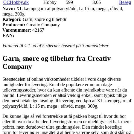
CCHobby.dk
Hobby
599
3,65
Besøg
Navn:
XL kæmpegarn af polyacryl/uld, L: 15 m, mega , råhvid,
mega, 300g
Kategori:
Garn, snøre og tilbehør
Producent:
Creativ Company
Varenummer:
42167
EAN:
Vurderet til
4.1
ud af 5 stjerner baseret på
3
anmeldelser
Garn, snøre og tilbehør fra Creativ
Company
Størstedelen af online virksomheder tildeler i vore dage diverse
muligheder for levering. En af de populære er nu om dage
udleveringssteder, hvor du kan afhente din nyindkøbte vare når du
har tid. Leveringsmetoden er altså vældig enkel, samt typisk tillige
den mest betalelige løsning til levering ved køb af XL kæmpegarn af
polyacryl/uld, L: 15 m, mega , råhvid, mega, 300g.
Du kunne lige så vel foretrække at få pakken bragt til hvor du bor
eller til hvor du arbejder. Leveringsformen er uheldigvis et hak mere
pebret, men derudover ultra gnidningsløs. Den mindst kostelige
form for levering er unægtelig at hente varerne selv, som dog står og