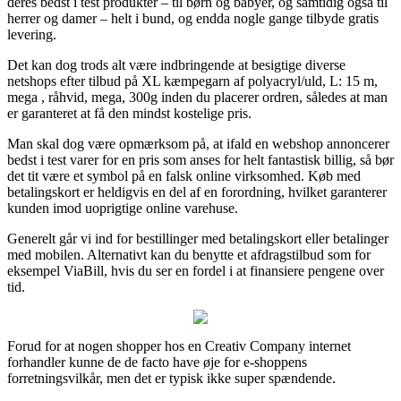
deres bedst i test produkter – til børn og babyer, og samtidig også til
herrer og damer – helt i bund, og endda nogle gange tilbyde gratis
levering.
Det kan dog trods alt være indbringende at besigtige diverse
netshops efter tilbud på XL kæmpegarn af polyacryl/uld, L: 15 m,
mega , råhvid, mega, 300g inden du placerer ordren, således at man
er garanteret at få den mindst kostelige pris.
Man skal dog være opmærksom på, at ifald en webshop annoncerer
bedst i test varer for en pris som anses for helt fantastisk billig, så bør
det tit være et symbol på en falsk online virksomhed. Køb med
betalingskort er heldigvis en del af en forordning, hvilket garanterer
kunden imod uoprigtige online varehuse.
Generelt går vi ind for bestillinger med betalingskort eller betalinger
med mobilen. Alternativt kan du benytte et afdragstilbud som for
eksempel ViaBill, hvis du ser en fordel i at finansiere pengene over
tid.
Forud for at nogen shopper hos en Creativ Company internet
forhandler kunne de de facto have øje for e-shoppens
forretningsvilkår, men det er typisk ikke super spændende.