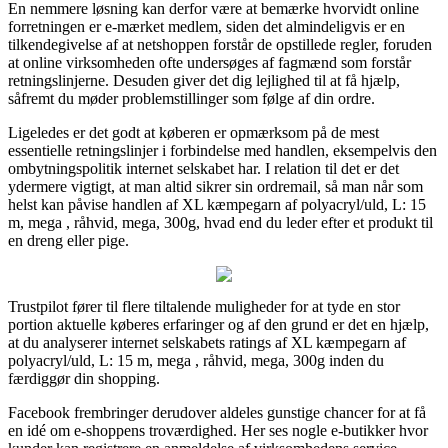
En nemmere løsning kan derfor være at bemærke hvorvidt online
forretningen er e-mærket medlem, siden det almindeligvis er en
tilkendegivelse af at netshoppen forstår de opstillede regler, foruden
at online virksomheden ofte undersøges af fagmænd som forstår
retningslinjerne. Desuden giver det dig lejlighed til at få hjælp,
såfremt du møder problemstillinger som følge af din ordre.
Ligeledes er det godt at køberen er opmærksom på de mest
essentielle retningslinjer i forbindelse med handlen, eksempelvis den
ombytningspolitik internet selskabet har. I relation til det er det
ydermere vigtigt, at man altid sikrer sin ordremail, så man når som
helst kan påvise handlen af XL kæmpegarn af polyacryl/uld, L: 15
m, mega , råhvid, mega, 300g, hvad end du leder efter et produkt til
en dreng eller pige.
Trustpilot fører til flere tiltalende muligheder for at tyde en stor
portion aktuelle køberes erfaringer og af den grund er det en hjælp,
at du analyserer internet selskabets ratings af XL kæmpegarn af
polyacryl/uld, L: 15 m, mega , råhvid, mega, 300g inden du
færdiggør din shopping.
Facebook frembringer derudover aldeles gunstige chancer for at få
en idé om e-shoppens troværdighed. Her ses nogle e-butikker hvor