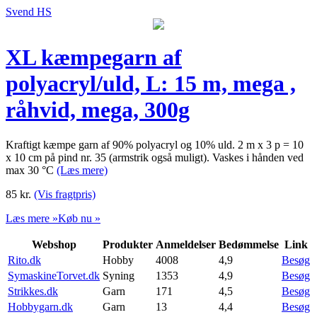
Svend HS
XL kæmpegarn af
polyacryl/uld, L: 15 m, mega ,
råhvid, mega, 300g
Kraftigt kæmpe garn af 90% polyacryl og 10% uld. 2 m x 3 p = 10
x 10 cm på pind nr. 35 (armstrik også muligt). Vaskes i hånden ved
max 30 °C
(Læs mere)
85
kr.
(Vis fragtpris)
Læs mere »
Køb nu »
Webshop
Produkter
Anmeldelser
Bedømmelse
Link
Rito.dk
Hobby
4008
4,9
Besøg
SymaskineTorvet.dk
Syning
1353
4,9
Besøg
Strikkes.dk
Garn
171
4,5
Besøg
Hobbygarn.dk
Garn
13
4,4
Besøg