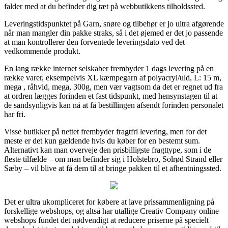
falder med at du befinder dig tæt på webbutikkens tilholdssted.
Leveringstidspunktet på Garn, snøre og tilbehør er jo ultra afgørende
når man mangler din pakke straks, så i det øjemed er det jo passende
at man kontrollerer den forventede leveringsdato ved det
vedkommende produkt.
En lang række internet selskaber frembyder 1 dags levering på en
række varer, eksempelvis XL kæmpegarn af polyacryl/uld, L: 15 m,
mega , råhvid, mega, 300g, men vær vagtsom da det er regnet ud fra
at ordren lægges forinden et fast tidspunkt, med hensynstagen til at
de sandsynligvis kan nå at få bestillingen afsendt forinden personalet
har fri.
Visse butikker på nettet frembyder fragtfri levering, men for det
meste er det kun gældende hvis du køber for en bestemt sum.
Alternativt kan man overveje den prisbilligste fragttype, som i de
fleste tilfælde – om man befinder sig i Holstebro, Solrød Strand eller
Sæby – vil blive at få dem til at bringe pakken til et afhentningssted.
Det er ultra ukompliceret for købere at lave prissammenligning på
forskellige webshops, og altså har utallige Creativ Company online
webshops fundet det nødvendigt at reducere priserne på specielt