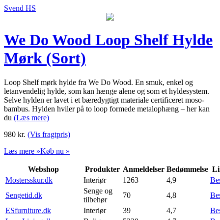
Svend HS
We Do Wood Loop Shelf Hylde
Mørk (Sort)
Loop Shelf mørk hylde fra We Do Wood. En smuk, enkel og
letanvendelig hylde, som kan hænge alene og som et hyldesystem.
Selve hylden er lavet i et bæredygtigt materiale certificeret moso-
bambus. Hylden hviler på to loop formede metalophæng – her kan
du
(Læs mere)
980
kr.
(Vis fragtpris)
Læs mere »
Køb nu »
Webshop
Produkter
Anmeldelser
Bedømmelse
Li
Mostersskur.dk
Interiør
1263
4,9
Be
Senge og
Sengetid.dk
70
4,8
Be
tilbehør
ESfurniture.dk
Interiør
39
4,7
Be