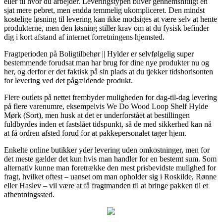
eller til hvor du arbejder. Leveringstypen bliver gennemsnitligt en
sjat mere pebret, men endda temmelig ukompliceret. Den mindst
kostelige løsning til levering kan ikke modsiges at være selv at hente
produkterne, men den løsning stiller krav om at du fysisk befinder
dig i kort afstand af internet forretningens hjemsted.
Fragtperioden på Boligtilbehør || Hylder er selvfølgelig super
bestemmende forudsat man har brug for dine nye produkter nu og
her, og derfor er det faktisk på sin plads at du tjekker tidshorisonten
for levering ved det pågældende produkt.
Flere outlets på nettet frembyder muligheden for dag-til-dag levering
på flere varenumre, eksempelvis We Do Wood Loop Shelf Hylde
Mørk (Sort), men husk at det er underforstået at bestillingen
fuldbyrdes inden et fastslået tidspunkt, så de med sikkerhed kan nå
at få ordren afsted forud for at pakkepersonalet tager hjem.
Enkelte online butikker yder levering uden omkostninger, men for
det meste gælder det kun hvis man handler for en bestemt sum. Som
alternativ kunne man foretrække den mest prisbevidste mulighed for
fragt, hvilket oftest – uanset om man opholder sig i Roskilde, Rønne
eller Haslev – vil være at få fragtmanden til at bringe pakken til et
afhentningssted.