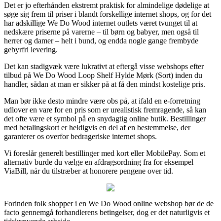
Det er jo efterhånden ekstremt praktisk for almindelige dødelige at
søge sig frem til priser i blandt forskellige internet shops, og for det
har adskillige We Do Wood internet outlets været tvunget til at
nedskære priserne på varerne – til børn og babyer, men også til
herrer og damer – helt i bund, og endda nogle gange frembyde
gebyrfri levering.
Det kan stadigvæk være lukrativt at eftergå visse webshops efter
tilbud på We Do Wood Loop Shelf Hylde Mørk (Sort) inden du
handler, sådan at man er sikker på at få den mindst kostelige pris.
Man bør ikke desto mindre være obs på, at ifald en e-forretning
udlover en vare for en pris som er urealistisk fremragende, så kan
det ofte være et symbol på en snydagtig online butik. Bestillinger
med betalingskort er heldigvis en del af en bestemmelse, der
garanterer os overfor bedrageriske internet shops.
Vi foreslår generelt bestillinger med kort eller MobilePay. Som et
alternativ burde du vælge en afdragsordning fra for eksempel
ViaBill, når du tilstræber at honorere pengene over tid.
Forinden folk shopper i en We Do Wood online webshop bør de de
facto gennemgå forhandlerens betingelser, dog er det naturligvis et