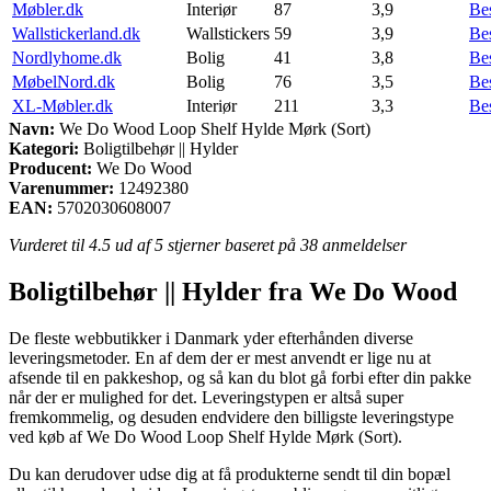
Møbler.dk
Interiør
87
3,9
Be
Wallstickerland.dk
Wallstickers
59
3,9
Be
Nordlyhome.dk
Bolig
41
3,8
Be
MøbelNord.dk
Bolig
76
3,5
Be
XL-Møbler.dk
Interiør
211
3,3
Be
Navn:
We Do Wood Loop Shelf Hylde Mørk (Sort)
Kategori:
Boligtilbehør || Hylder
Producent:
We Do Wood
Varenummer:
12492380
EAN:
5702030608007
Vurderet til
4.5
ud af 5 stjerner baseret på
38
anmeldelser
Boligtilbehør || Hylder fra We Do Wood
De fleste webbutikker i Danmark yder efterhånden diverse
leveringsmetoder. En af dem der er mest anvendt er lige nu at
afsende til en pakkeshop, og så kan du blot gå forbi efter din pakke
når der er mulighed for det. Leveringstypen er altså super
fremkommelig, og desuden endvidere den billigste leveringstype
ved køb af We Do Wood Loop Shelf Hylde Mørk (Sort).
Du kan derudover udse dig at få produkterne sendt til din bopæl