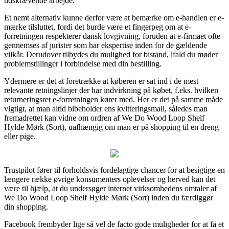
tidskrævende arbejde.
Et nemt alternativ kunne derfor være at bemærke om e-handlen er e-
mærke tilsluttet, fordi det burde være et fingerpeg om at e-
forretningen respekterer dansk lovgivning, foruden at e-firmaet ofte
gennemses af jurister som har ekspertise inden for de gældende
vilkår. Derudover tilbydes du mulighed for bistand, ifald du møder
problemstillinger i forbindelse med din bestilling.
Ydermere er det at foretrække at køberen er sat ind i de mest
relevante retningslinjer der har indvirkning på købet, f.eks. hvilken
returneringsret e-forretningen kører med. Her er det på samme måde
vigtigt, at man altid bibeholder ens kvitteringsmail, således man
fremadrettet kan vidne om ordren af We Do Wood Loop Shelf
Hylde Mørk (Sort), uafhængig om man er på shopping til en dreng
eller pige.
Trustpilot fører til forholdsvis fordelagtige chancer for at besigtige en
længere række øvrige konsumenters oplevelser og herved kan det
være til hjælp, at du undersøger internet virksomhedens omtaler af
We Do Wood Loop Shelf Hylde Mørk (Sort) inden du færdiggør
din shopping.
Facebook frembyder lige så vel de facto gode muligheder for at få et