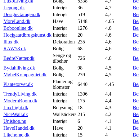
LuxoLiving.dk
Bolig
5338
4,7
Be
Lepong.dk
Interiør
36
4,7
Be
DesignGaragen.dk
Interiør
519
4,7
Be
MoreLand.dk
Have
5148
4,65
Be
Boboonline.dk
Interiør
1276
4,6
Be
Hoejgaardbrugskunst.dk
Interiør
20
4,6
Be
Illux.dk
Dekoration
235
4,6
Be
RAW58.dk
Bolig
68
4,6
Be
Senge og
BedreNætter.dk
726
4,6
Be
tilbehør
Bydahlliving.dk
Bolig
98
4,5
Be
MøbelKompagniet.dk
Bolig
239
4,5
Be
Planter og
Plantetorvet.dk
6440
4,45
Be
blomster
TrendyLiving.dk
Interiør
1306
4,4
Be
ModernRoom.dk
Interiør
175
4,4
Be
LuxLight.dk
Belysning
18
4,3
Be
NiceWall.dk
Wallstickers
215
4,2
Be
Unishop.nu
Interiør
6
4,1
Be
HaveHandel.dk
Have
20
4,1
Be
Likehome.dk
Interiør
15
4
Be