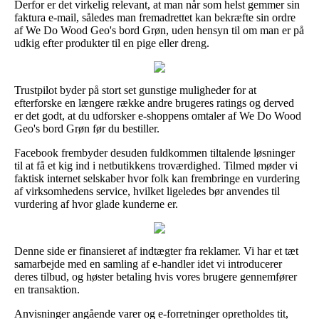
Derfor er det virkelig relevant, at man når som helst gemmer sin
faktura e-mail, således man fremadrettet kan bekræfte sin ordre
af We Do Wood Geo's bord Grøn, uden hensyn til om man er på
udkig efter produkter til en pige eller dreng.
Trustpilot byder på stort set gunstige muligheder for at
efterforske en længere række andre brugeres ratings og derved
er det godt, at du udforsker e-shoppens omtaler af We Do Wood
Geo's bord Grøn før du bestiller.
Facebook frembyder desuden fuldkommen tiltalende løsninger
til at få et kig ind i netbutikkens troværdighed. Tilmed møder vi
faktisk internet selskaber hvor folk kan frembringe en vurdering
af virksomhedens service, hvilket ligeledes bør anvendes til
vurdering af hvor glade kunderne er.
Denne side er finansieret af indtægter fra reklamer. Vi har et tæt
samarbejde med en samling af e-handler idet vi introducerer
deres tilbud, og høster betaling hvis vores brugere gennemfører
en transaktion.
Anvisninger angående varer og e-forretninger opretholdes tit,