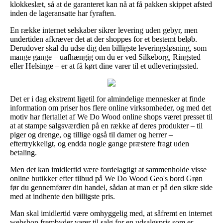
klokkeslæt, så at de garanteret kan nå at få pakken skippet afsted
inden de lageransatte har fyraften.
En række internet selskaber sikrer levering uden gebyr, men
undertiden afkræver det at der shoppes for et bestemt beløb.
Derudover skal du udse dig den billigste leveringsløsning, som
mange gange – uafhængig om du er ved Silkeborg, Ringsted
eller Helsinge – er at få kørt dine varer til et udleveringssted.
Det er i dag ekstremt ligetil for almindelige mennesker at finde
information om priser hos flere online virksomheder, og med det
motiv har flertallet af We Do Wood online shops været presset til
at at stampe salgsværdien på en række af deres produkter – til
piger og drenge, og tillige også til damer og herrer –
eftertrykkeligt, og endda nogle gange præstere fragt uden
betaling.
Men det kan imidlertid være fordelagtigt at sammenholde visse
online butikker efter tilbud på We Do Wood Geo's bord Grøn
før du gennemfører din handel, sådan at man er på den sikre side
med at indhente den billigste pris.
Man skal imidlertid være omhyggelig med, at såfremt en internet
webshop frembyder varer til salg for en udsalgspris som er