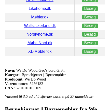
Likehome.dk
Besøg
Møbler.dk
Besøg
Wallstickerland.dk
Besøg
Nordlyhome.dk
Besøg
MøbelNord.dk
Besøg
XL-Møbler.dk
Besøg
Navn:
We Do Wood Geo's bord Grøn
Kategori:
Børnehjørnet || Børnemøbler
Producent:
We Do Wood
Varenummer:
5256182
EAN:
5701010105109
Vurderet til
3.5
ud af 5 stjerner baseret på
37
anmeldelser
Børnehjørnet || Børnemøbler fra We