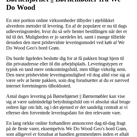
Do Wood
En stor portion online virksomheder tilbyder i øjeblikket
alverdens metoder til levering. En af de populære er nu til dags
udleveringssteder, hvor du så selv henter bestillingen når der er
tid til det. Muligheden er jo særdeles let, samt i mange tilfælde
desuden den mest prisbevidste leveringsmodel ved køb af We
Do Wood Geo's bord Grøn.
Du burde ligeledes beslutte dig for at få pakken bragt hjem til
din privatadresse eller til din arbejdsplads. Leveringstypen er
typisk en tand mere omkostningsfuld, men tillige virkelig nem.
Den mest prisbevidste leveringsmulighed vil dog altid vise sig at
være selv at hente pakken, som dog forudsætter at du er nærved
internet forretningens tilholdssted.
Antal dages levering på Børnehjørnet || Børnemøbler kan vise
sig at være ualmindeligt betydningsfuld om vi absolut skal bruge
ordren lige om lidt, og i det øjemed er det sandelig centralt at vi
efterser den forventede leveringsdato for den relevante vare.
En lang række online forhandlere annoncerer dag-til-dag fragt
på de fleste varer, eksempelvis We Do Wood Geo's bord Grøn,
som alligevel er forudsat at handlen gemmenføres inden et aftalt