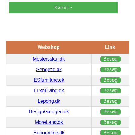
Køb nu »
Webshop
Link
Mostersskur.dk
Besøg
Sengetid.dk
Besøg
ESfurniture.dk
Besøg
LuxoLiving.dk
Besøg
Lepong.dk
Besøg
DesignGaragen.dk
Besøg
MoreLand.dk
Besøg
Boboonline.dk
Besøg