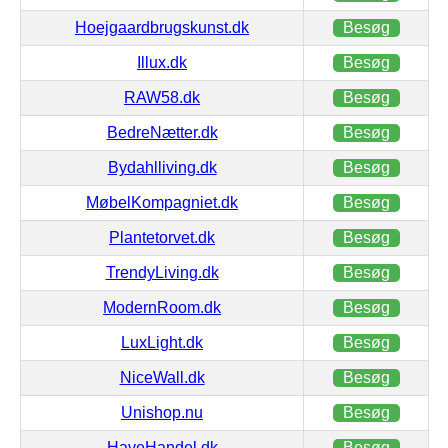
Hoejgaardbrugskunst.dk
Besøg
Illux.dk
Besøg
RAW58.dk
Besøg
BedreNætter.dk
Besøg
Bydahlliving.dk
Besøg
MøbelKompagniet.dk
Besøg
Plantetorvet.dk
Besøg
TrendyLiving.dk
Besøg
ModernRoom.dk
Besøg
LuxLight.dk
Besøg
NiceWall.dk
Besøg
Unishop.nu
Besøg
HaveHandel.dk
Besøg