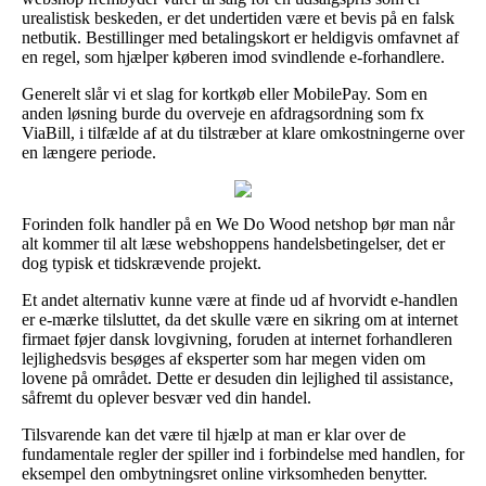
urealistisk beskeden, er det undertiden være et bevis på en falsk
netbutik. Bestillinger med betalingskort er heldigvis omfavnet af
en regel, som hjælper køberen imod svindlende e-forhandlere.
Generelt slår vi et slag for kortkøb eller MobilePay. Som en
anden løsning burde du overveje en afdragsordning som fx
ViaBill, i tilfælde af at du tilstræber at klare omkostningerne over
en længere periode.
Forinden folk handler på en We Do Wood netshop bør man når
alt kommer til alt læse webshoppens handelsbetingelser, det er
dog typisk et tidskrævende projekt.
Et andet alternativ kunne være at finde ud af hvorvidt e-handlen
er e-mærke tilsluttet, da det skulle være en sikring om at internet
firmaet føjer dansk lovgivning, foruden at internet forhandleren
lejlighedsvis besøges af eksperter som har megen viden om
lovene på området. Dette er desuden din lejlighed til assistance,
såfremt du oplever besvær ved din handel.
Tilsvarende kan det være til hjælp at man er klar over de
fundamentale regler der spiller ind i forbindelse med handlen, for
eksempel den ombytningsret online virksomheden benytter.