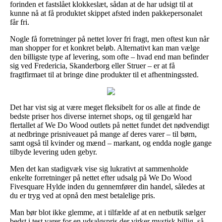
forinden et fastslået klokkeslæt, sådan at de har udsigt til at
kunne nå at få produktet skippet afsted inden pakkepersonalet
får fri.
Nogle få forretninger på nettet lover fri fragt, men oftest kun når
man shopper for et konkret beløb. Alternativt kan man vælge
den billigste type af levering, som ofte – hvad end man befinder
sig ved Fredericia, Skanderborg eller Struer – er at få
fragtfirmaet til at bringe dine produkter til et afhentningssted.
Det har vist sig at være meget fleksibelt for os alle at finde de
bedste priser hos diverse internet shops, og til gengæld har
flertallet af We Do Wood outlets på nettet fundet det nødvendigt
at nedbringe prisniveauet på mange af deres varer – til børn,
samt også til kvinder og mænd – markant, og endda nogle gange
tilbyde levering uden gebyr.
Men det kan stadigvæk vise sig lukrativt at sammenholde
enkelte forretninger på nettet efter udsalg på We Do Wood
Fivesquare Hylde inden du gennemfører din handel, således at
du er tryg ved at opnå den mest betalelige pris.
Man bør blot ikke glemme, at i tilfælde af at en netbutik sælger
bedst i test varer for en udsalgspris der virker mystisk billig, så