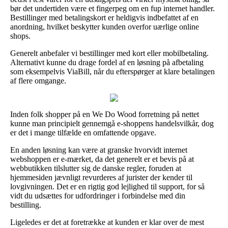
bør det undertiden være et fingerpeg om en fup internet handler.
Bestillinger med betalingskort er heldigvis indbefattet af en
anordning, hvilket beskytter kunden overfor uærlige online
shops.
Generelt anbefaler vi bestillinger med kort eller mobilbetaling.
Alternativt kunne du drage fordel af en løsning på afbetaling
som eksempelvis ViaBill, når du efterspørger at klare betalingen
af flere omgange.
Inden folk shopper på en We Do Wood forretning på nettet
kunne man principielt gennemgå e-shoppens handelsvilkår, dog
er det i mange tilfælde en omfattende opgave.
En anden løsning kan være at granske hvorvidt internet
webshoppen er e-mærket, da det generelt er et bevis på at
webbutikken tilslutter sig de danske regler, foruden at
hjemmesiden jævnligt revurderes af jurister der kender til
lovgivningen. Det er en rigtig god lejlighed til support, for så
vidt du udsættes for udfordringer i forbindelse med din
bestilling.
Ligeledes er det at foretrække at kunden er klar over de mest