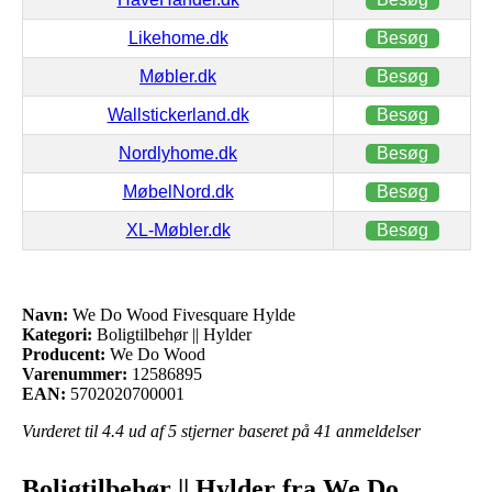
Likehome.dk
Besøg
Møbler.dk
Besøg
Wallstickerland.dk
Besøg
Nordlyhome.dk
Besøg
MøbelNord.dk
Besøg
XL-Møbler.dk
Besøg
Navn:
We Do Wood Fivesquare Hylde
Kategori:
Boligtilbehør || Hylder
Producent:
We Do Wood
Varenummer:
12586895
EAN:
5702020700001
Vurderet til
4.4
ud af 5 stjerner baseret på
41
anmeldelser
Boligtilbehør || Hylder fra We Do