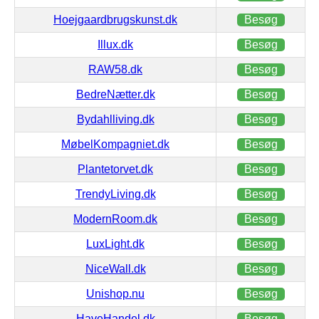
Hoejgaardbrugskunst.dk
Besøg
Illux.dk
Besøg
RAW58.dk
Besøg
BedreNætter.dk
Besøg
Bydahlliving.dk
Besøg
MøbelKompagniet.dk
Besøg
Plantetorvet.dk
Besøg
TrendyLiving.dk
Besøg
ModernRoom.dk
Besøg
LuxLight.dk
Besøg
NiceWall.dk
Besøg
Unishop.nu
Besøg
HaveHandel.dk
Besøg