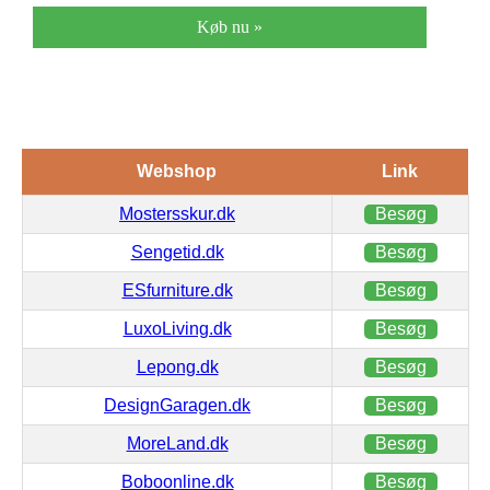
Køb nu »
Webshop
Link
Mostersskur.dk
Besøg
Sengetid.dk
Besøg
ESfurniture.dk
Besøg
LuxoLiving.dk
Besøg
Lepong.dk
Besøg
DesignGaragen.dk
Besøg
MoreLand.dk
Besøg
Boboonline.dk
Besøg