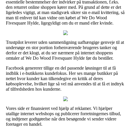
essentielle bestemmelser der indvirker på transaktionen, f.eks.
den returret online shoppen kører med. På grund af dette er det
ligeledes vigtigt, at man stadigvæk sikrer sin e-mail kvittering, så
man til enhver tid kan vidne om købet af We Do Wood
Fivesquare Hylde, ligegyldigt om du er mand eller kvinde.
Trustpilot leverer uden sammenligning uafhængige genveje til at
undersøge en stor portion forhenværende brugeres tanker og
derfor er det klogt, at du ser nærmere på internet shoppens
omtaler af We Do Wood Fivesquare Hylde før du bestiller.
Facebook genererer tillige en del passende løsninger til at få
indblik i e-butikkens kundefokus. Her ses mange butikker på
nettet hvor kunder kan tilkendegive en kritik af deres
købsoplevelse, hvilket lige så vel må anvendes til at få et indtryk
af tilfredsheden hos kunderne.
Vores side er finansieret ved hjælp af reklamer. Vi hjælper
utallige internet webshops og publicerer forretningernes tilbud,
og indtjener godtgørelse når den besøgende vi sender videre
foretager en handel.