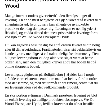
Wood
Mange internet outlets giver efterhånden flere løsninger til
levering. En af de mest benyttede er i øjeblikket at få leveret til et
afhentningssted, hvor du selv kan afhente de nyindkøbte
produkter den dag der passer dig. Løsningen er nemlig yderst
fleksibel, og endda tilmed den mest prisbevidste leveringsform
ved køb af We Do Wood Fivesquare Hylde.
Du kan ligeledes beslutte dig for at få ordren leveret til din bolig
eller til din arbejdsplads. Fragtmetoden viser sig beklageligvis en
kende dyrere, men lige så vel ualmindeligt fremkommelig. Den
billigste leveringsform vil dog altid vise sig at være at hente
ordren selv, men den mulighed kræver at du har bopæl tæt på
online shoppens bopæl.
Leveringsdygtigheden på Boligtilbehør || Hylder kan i nogle
tilfælde være ekstremt central om man har behov for din ordre
med det samme, og med det formål er det rimelig centralt at du
ser leveringstiden ved det vedkommende produkt.
En stor portion e-firmaer i Danmark præsterer levering på blot
en enkelt hverdag på utallige produkter, eksempelvis We Do
Wood Fivesquare Hylde, hvilket kræver at du når at bestille