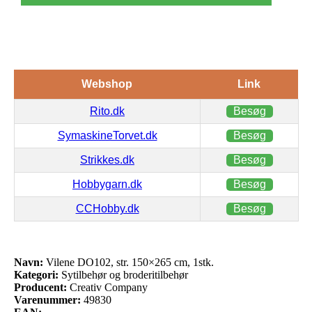
Webshop
Link
Rito.dk
Besøg
SymaskineTorvet.dk
Besøg
Strikkes.dk
Besøg
Hobbygarn.dk
Besøg
CCHobby.dk
Besøg
Navn:
Vilene DO102, str. 150×265 cm, 1stk.
Kategori:
Sytilbehør og broderitilbehør
Producent:
Creativ Company
Varenummer:
49830