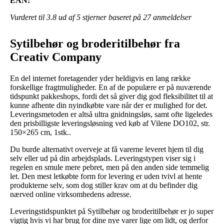
EAN:
Vurderet til
3.8
ud af 5 stjerner baseret på
27
anmeldelser
Sytilbehør og broderitilbehør fra
Creativ Company
En del internet foretagender yder heldigvis en lang række
forskellige fragtmuligheder. En af de populære er på nuværende
tidspunkt pakkeshops, fordi det så giver dig god fleksibilitet til at
kunne afhente din nyindkøbte vare når der er mulighed for det.
Leveringsmetoden er altså ultra gnidningsløs, samt ofte ligeledes
den prisbilligste leveringsløsning ved køb af Vilene DO102, str.
150×265 cm, 1stk..
Du burde alternativt overveje at få varerne leveret hjem til dig
selv eller ud på din arbejdsplads. Leveringstypen viser sig i
regelen en smule mere pebret, men på den anden side temmelig
let. Den mest letkøbte form for levering er uden tvivl at hente
produkterne selv, som dog stiller krav om at du befinder dig
nærved online virksomhedens adresse.
Leveringstidspunktet på Sytilbehør og broderitilbehør er jo super
vigtig hvis vi har brug for dine nye varer lige om lidt, og derfor