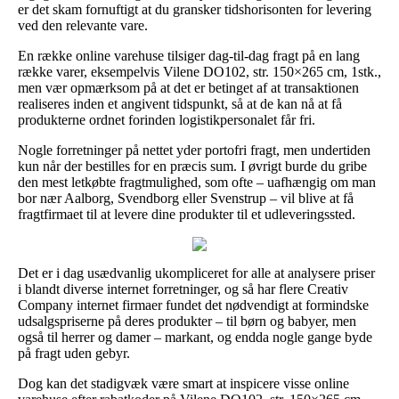
er det skam fornuftigt at du gransker tidshorisonten for levering
ved den relevante vare.
En række online varehuse tilsiger dag-til-dag fragt på en lang
række varer, eksempelvis Vilene DO102, str. 150×265 cm, 1stk.,
men vær opmærksom på at det er betinget af at transaktionen
realiseres inden et angivent tidspunkt, så at de kan nå at få
produkterne ordnet forinden logistikpersonalet får fri.
Nogle forretninger på nettet yder portofri fragt, men undertiden
kun når der bestilles for en præcis sum. I øvrigt burde du gribe
den mest letkøbte fragtmulighed, som ofte – uafhængig om man
bor nær Aalborg, Svendborg eller Svenstrup – vil blive at få
fragtfirmaet til at levere dine produkter til et udleveringssted.
Det er i dag usædvanlig ukompliceret for alle at analysere priser
i blandt diverse internet forretninger, og så har flere Creativ
Company internet firmaer fundet det nødvendigt at formindske
udsalgspriserne på deres produkter – til børn og babyer, men
også til herrer og damer – markant, og endda nogle gange byde
på fragt uden gebyr.
Dog kan det stadigvæk være smart at inspicere visse online