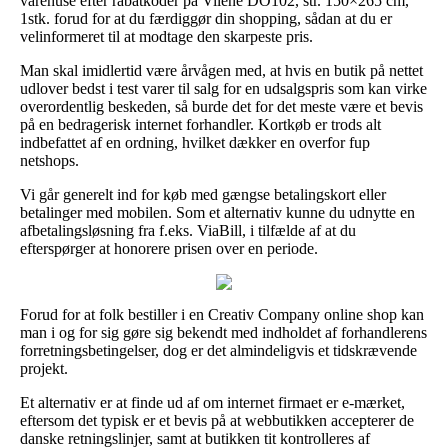
varehuse efter rabatkoder på Vilene DO102, str. 150×265 cm,
1stk. forud for at du færdiggør din shopping, sådan at du er
velinformeret til at modtage den skarpeste pris.
Man skal imidlertid være årvågen med, at hvis en butik på nettet
udlover bedst i test varer til salg for en udsalgspris som kan virke
overordentlig beskeden, så burde det for det meste være et bevis
på en bedragerisk internet forhandler. Kortkøb er trods alt
indbefattet af en ordning, hvilket dækker en overfor fup
netshops.
Vi går generelt ind for køb med gængse betalingskort eller
betalinger med mobilen. Som et alternativ kunne du udnytte en
afbetalingsløsning fra f.eks. ViaBill, i tilfælde af at du
efterspørger at honorere prisen over en periode.
Forud for at folk bestiller i en Creativ Company online shop kan
man i og for sig gøre sig bekendt med indholdet af forhandlerens
forretningsbetingelser, dog er det almindeligvis et tidskrævende
projekt.
Et alternativ er at finde ud af om internet firmaet er e-mærket,
eftersom det typisk er et bevis på at webbutikken accepterer de
danske retningslinjer, samt at butikken tit kontrolleres af