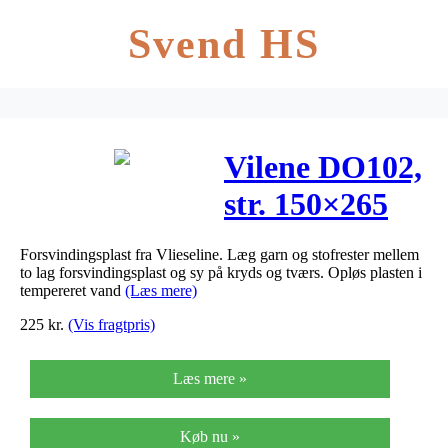
Svend HS
Vilene DO102,
str. 150×265
cm, 1stk.
Forsvindingsplast fra Vlieseline. Læg garn og stofrester mellem
to lag forsvindingsplast og sy på kryds og tværs. Opløs plasten i
tempereret vand
(Læs mere)
225
kr.
(Vis fragtpris)
Læs mere »
Køb nu »