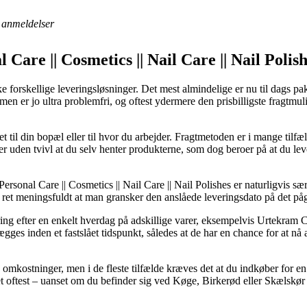
anmeldelser
 Care || Cosmetics || Nail Care || Nail Poli
 forskellige leveringsløsninger. Det mest almindelige er nu til dags pa
rmen er jo ultra problemfri, og oftest ydermere den prisbilligste frag
ret til din bopæl eller til hvor du arbejder. Fragtmetoden er i mange tilf
r uden tvivl at du selv henter produkterne, som dog beroer på at du leve
ersonal Care || Cosmetics || Nail Care || Nail Polishes er naturligvis s
 ret meningsfuldt at man gransker den anslåede leveringsdato på det p
ering efter en enkelt hverdag på adskillige varer, eksempelvis Urtekr
ges inden et fastslået tidspunkt, således at de har en chance for at nå a
n omkostninger, men i de fleste tilfælde kræves det at du indkøber for e
t oftest – uanset om du befinder sig ved Køge, Birkerød eller Skælskør – 