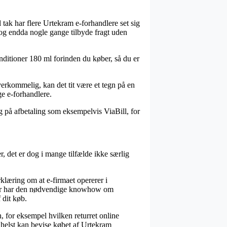
 tak har flere Urtekram e-forhandlere set sig
 og endda nogle gange tilbyde fragt uden
nditioner 180 ml forinden du køber, så du er
verkommelig, kan det tit være et tegn på en
ge e-forhandlere.
g på afbetaling som eksempelvis ViaBill, for
 det er dog i mange tilfælde ikke særlig
klæring om at e-firmaet opererer i
 der har den nødvendige knowhow om
 dit køb.
, for eksempel hvilken returret online
 helst kan bevise købet af Urtekram