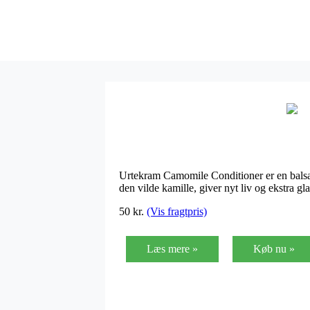
Urtekram Camomile Conditioner er en balsam, 
den vilde kamille, giver nyt liv og ekstra gl
50
kr.
(Vis fragtpris)
Læs mere »
Køb nu »