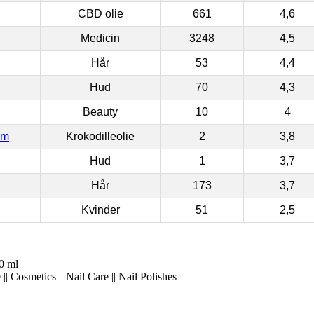
CBD olie
661
4,6
Medicin
3248
4,5
Hår
53
4,4
Hud
70
4,3
Beauty
10
4
om
Krokodilleolie
2
3,8
Hud
1
3,7
Hår
173
3,7
Kvinder
51
2,5
0 ml
| Cosmetics || Nail Care || Nail Polishes