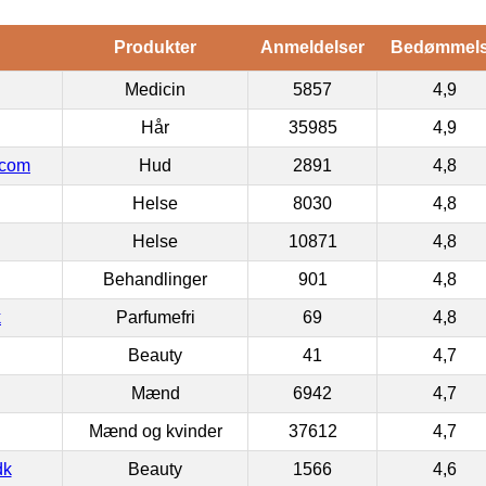
Produkter
Anmeldelser
Bedømmel
Medicin
5857
4,9
Hår
35985
4,9
.com
Hud
2891
4,8
Helse
8030
4,8
Helse
10871
4,8
Behandlinger
901
4,8
k
Parfumefri
69
4,8
Beauty
41
4,7
Mænd
6942
4,7
Mænd og kvinder
37612
4,7
dk
Beauty
1566
4,6