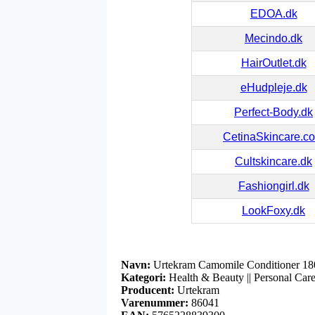
EDOA.dk
Mecindo.dk
HairOutlet.dk
eHudpleje.dk
Perfect-Body.dk
CetinaSkincare.c
Cultskincare.dk
Fashiongirl.dk
LookFoxy.dk
Navn:
Urtekram Camomile Conditioner 18
Kategori:
Health & Beauty || Personal Care |
Producent:
Urtekram
Varenummer:
86041