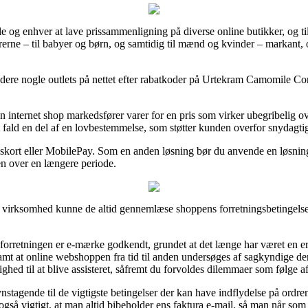
e og enhver at lave prissammenligning på diverse online butikker, og til
arerne – til babyer og børn, og samtidig til mænd og kvinder – markant,
studere nogle outlets på nettet efter rabatkoder på Urtekram Camomile Co
n internet shop markedsfører varer for en pris som virker ubegribelig o
ert fald en del af en lovbestemmelse, som støtter kunden overfor snydagti
ingskort eller MobilePay. Som en anden løsning bør du anvende en løsnin
gen over en længere periode.
 virksomhed kunne de altid gennemlæse shoppens forretningsbetingelser,
 forretningen er e-mærke godkendt, grundet at det længe har været en er
mt at online webshoppen fra tid til anden undersøges af sagkyndige
ghed til at blive assisteret, såfremt du forvoldes dilemmaer som følge af
nstagende til de vigtigste betingelser der kan have indflydelse på ordren
gså vigtigt, at man altid bibeholder ens faktura e-mail, så man når som