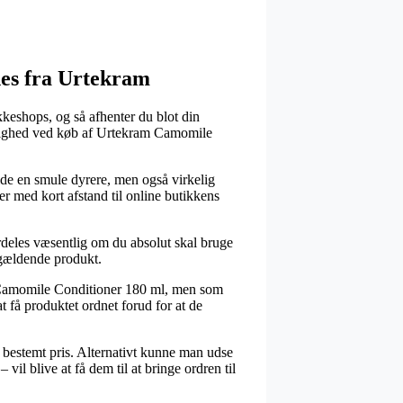
shes fra Urtekram
kkeshops, og så afhenter du blot din
tmulighed ved køb af Urtekram Camomile
ælde en smule dyrere, men også virkelig
r med kort afstand til online butikkens
ærdeles væsentlig om du absolut skal bruge
ågældende produkt.
am Camomile Conditioner 180 ml, men som
t få produktet ordnet forud for at de
n bestemt pris. Alternativt kunne man udse
vil blive at få dem til at bringe ordren til