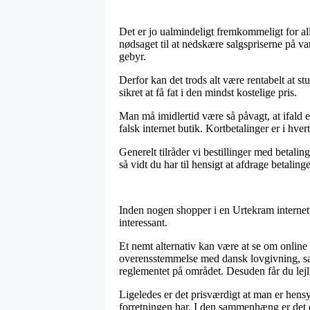
Det er jo ualmindeligt fremkommeligt for all
nødsaget til at nedskære salgspriserne på v
gebyr.
Derfor kan det trods alt være rentabelt at 
sikret at få fat i den mindst kostelige pris.
Man må imidlertid være så påvagt, at ifald e
falsk internet butik. Kortbetalinger er i hv
Generelt tilråder vi bestillinger med betal
så vidt du har til hensigt at afdrage betalin
Inden nogen shopper i en Urtekram internet
interessant.
Et nemt alternativ kan være at se om online
overensstemmelse med dansk lovgivning, sa
reglementet på området. Desuden får du lejli
Ligeledes er det prisværdigt at man er hensy
forretningen har. I den sammenhæng er det o