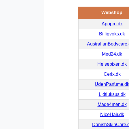
Webshop
Apopro.dk
Billigvoks.dk
AustralianBodycare
Med24.dk
Helsebixen.dk
Cerix.dk
UdenParfume.d
Lidtluksus.dk
Made4men.dk
NiceHair.dk
DanishSkinCare.