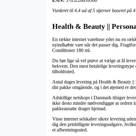
EAN:
5765228839300
Vurderet til
4.4
ud af 5 stjerner baseret på
4
Health & Beauty || Personal
En række internet varehuse yder nu en række
nyindkøbte vare når det passer dig. Fragtfo
Conditioner 180 ml.
Du bør lige så vel prøve at vælge at få leve
bekvem. Den mest betalelige leveringstype e
tilholdssted.
Antal dages levering på Health & Beauty || P
din pakke omgående, og i det øjemed er det
Adskillige netshops i Danmark tilsiger lev
ikke desto mindre nødvendiggør at ordren læg
pakkeansatte drager hjemad.
Visse internet selskaber sikrer levering ude
dig den prisbilligste leveringsudgave, hvilke
et afhentningssted.