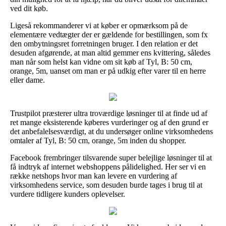
ved dit køb.
Ligeså rekommanderer vi at køber er opmærksom på de
elementære vedtægter der er gældende for bestillingen, som fx
den ombytningsret forretningen bruger. I den relation er det
desuden afgørende, at man altid gemmer ens kvittering, således
man når som helst kan vidne om sit køb af Tyl, B: 50 cm,
orange, 5m, uanset om man er på udkig efter varer til en herre
eller dame.
Trustpilot præsterer ultra troværdige løsninger til at finde ud af
ret mange eksisterende køberes vurderinger og af den grund er
det anbefalelsesværdigt, at du undersøger online virksomhedens
omtaler af Tyl, B: 50 cm, orange, 5m inden du shopper.
Facebook frembringer tilsvarende super belejlige løsninger til at
få indtryk af internet webshoppens pålidelighed. Her ser vi en
række netshops hvor man kan levere en vurdering af
virksomhedens service, som desuden burde tages i brug til at
vurdere tidligere kunders oplevelser.