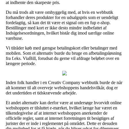
at indhente den skarpeste pris.
Du må trods alt være omhyggelig med, at hvis en webbutik
forhandler deres produkter for en udsalgspris som er uendeligt
fordelagtig, så kan det tit være et signal om en fup e-shop.
Bestillinger med kort er ikke desto mindre indbefattet af
Indsigelsesordningen, hvilket bistår dig imod uærlige online
varehuse.
Vi tilråder køb med gængse betalingskort eller betalinger med
mobilen. Som et alternativ burde du bruge en afbetalingsløsning
fra f.eks. ViaBill, forudsat du gerne vil afdrage beløbet over en
længere periode.
Inden folk handler i en Creativ Company webbutik burde de når
alt kommer til alt overveje webshoppens handelsvilkår, dog er
det undertiden et tidskrævende arbejde.
Et andet alternativ kan derfor være at undersøge hvorvidt online
webshoppen er tilsluttet e-mærket, hvilket længe har været en
tilkendegivelse af at internet webshoppen anerkender de
officielle regler, samt at internet forretningen tit besigtiges af
jurister der er inde i reglementet på området. Dette er desuden
din mulighed for at få hjælp, når du bliver udsat for dilemmaer