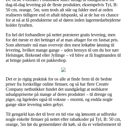
dag-til-dag levering på de fleste produkter, eksempelvis Tyl, B:
50 cm, orange, 5m, som trods alt står og falder med at orden
realiseres tidligere end et aftalt tidspunkt, så at de har en chance
for at nå at få produkterne ud af døren inden lagermedarbejderne
holder fyraften.
En hel del forhandlere på nettet præsterer gratis levering, men
for det meste er det betinget af at man aftager for en fastsat pris.
Som alternativ må man overveje den mest letkøbte løsning til
levering, hvilket mange gange – uden hensyn til om du bor nær
Helsingør, Birkerød eller Jyllinge – vil blive at få fragtmanden til
at bringe pakken til en pakkeshop.
Det er jo rigtig praktisk for os alle at finde frem til de bedste
priser fra forskellige online firmaer, og så har flere Creativ
Company netbutikker fundet det uundgåeligt at nedskære
udsalgspriserne på mange af deres produkter – til drenge og
piger, og ligeledes også til voksne – enormt, og endda nogle
gange sikre levering uden gebyr.
Til gengæld kan det til hver en tid vise sig lønsomt at udforske
nogle enkelte firmaer på nettet efter rabatkoder på Tyl, B: 50 cm,
orange, 5m før du gennemfører dit køb, så du er velinformeret til