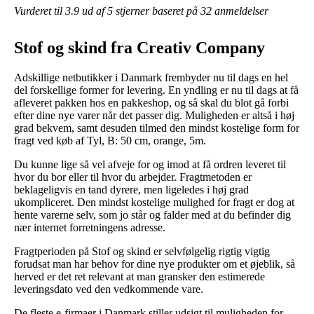
Vurderet til
3.9
ud af 5 stjerner baseret på
32
anmeldelser
Stof og skind fra Creativ Company
Adskillige netbutikker i Danmark frembyder nu til dags en hel
del forskellige former for levering. En yndling er nu til dags at få
afleveret pakken hos en pakkeshop, og så skal du blot gå forbi
efter dine nye varer når det passer dig. Muligheden er altså i høj
grad bekvem, samt desuden tilmed den mindst kostelige form for
fragt ved køb af Tyl, B: 50 cm, orange, 5m.
Du kunne lige så vel afveje for og imod at få ordren leveret til
hvor du bor eller til hvor du arbejder. Fragtmetoden er
beklageligvis en tand dyrere, men ligeledes i høj grad
ukompliceret. Den mindst kostelige mulighed for fragt er dog at
hente varerne selv, som jo står og falder med at du befinder dig
nær internet forretningens adresse.
Fragtperioden på Stof og skind er selvfølgelig rigtig vigtig
forudsat man har behov for dine nye produkter om et øjeblik, så
herved er det ret relevant at man gransker den estimerede
leveringsdato ved den vedkommende vare.
De fleste e-firmaer i Danmark stiller udsigt til muligheden for