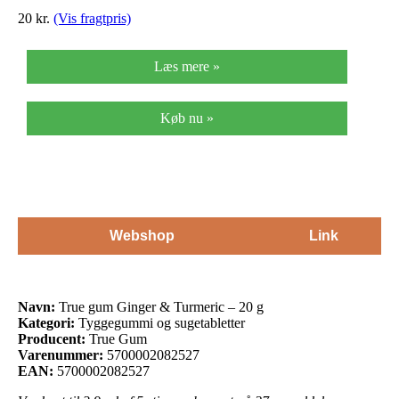
20
kr.
(Vis fragtpris)
Læs mere »
Køb nu »
Webshop
Link
Navn:
True gum Ginger & Turmeric – 20 g
Kategori:
Tyggegummi og sugetabletter
Producent:
True Gum
Varenummer:
5700002082527
EAN:
5700002082527