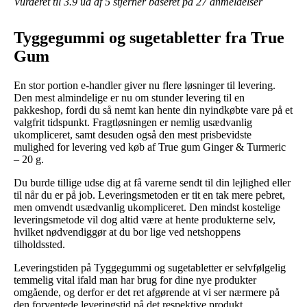
Vurderet til
3.9
ud af 5 stjerner baseret på
27
anmeldelser
Tyggegummi og sugetabletter fra True
Gum
En stor portion e-handler giver nu flere løsninger til levering.
Den mest almindelige er nu om stunder levering til en
pakkeshop, fordi du så nemt kan hente din nyindkøbte vare på et
valgfrit tidspunkt. Fragtløsningen er nemlig usædvanlig
ukompliceret, samt desuden også den mest prisbevidste
mulighed for levering ved køb af True gum Ginger & Turmeric
– 20 g.
Du burde tillige udse dig at få varerne sendt til din lejlighed eller
til når du er på job. Leveringsmetoden er tit en tak mere pebret,
men omvendt usædvanlig ukompliceret. Den mindst kostelige
leveringsmetode vil dog altid være at hente produkterne selv,
hvilket nødvendiggør at du bor lige ved netshoppens
tilholdssted.
Leveringstiden på Tyggegummi og sugetabletter er selvfølgelig
temmelig vital ifald man har brug for dine nye produkter
omgående, og derfor er det ret afgørende at vi ser nærmere på
den forventede leveringstid på det respektive produkt.