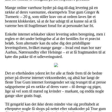
Mange online varehuse byder på dag-til-dag levering på en
række af deres varenumre, eksempelvis True gum Ginger &
Turmeric – 20 g, som stiller krav om at ordren laves før et
bestemt klokkeslæt, så at de har udsigt til at kunne nå at få
varerne hen til fragtfirmaet forud for at personalet har fri.
Enkelte internet selskaber sikrer levering uden beregning, men i
reglen er det under betingelse af at der bestilles for et præcist
beløb. Som alternativ kan du udse dig den prisbilligste
leveringsform, hvilket mange gange – hvad end man bor nær
Aarhus, Nørresundby eller Helsinge – er at få fragtmanden til at
køre din pakke til et udleveringssted.
Det er efterhånden yderst let for alle at finde frem til de bedste
priser på diverse internet virksomheder, og altså har langt de
fleste True Gum internet foretagender set sig tvunget til at presse
salgspriserne på en række af deres varer – til drenge og piger,
lige så vel som til mænd og kvinder – markant, og endda nogle
gange sikre gratis fragt.
Til gengæld kan det ikke desto mindre vise sig profitabelt at
efterprøve nogle få shops på nettet efter rabatkoder på True gum