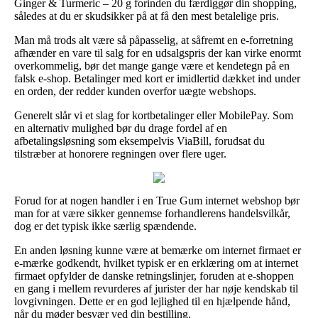
Ginger & Turmeric – 20 g forinden du færdiggør din shopping,
således at du er skudsikker på at få den mest betalelige pris.
Man må trods alt være så påpasselig, at såfremt en e-forretning
afhænder en vare til salg for en udsalgspris der kan virke enormt
overkommelig, bør det mange gange være et kendetegn på en
falsk e-shop. Betalinger med kort er imidlertid dækket ind under
en orden, der redder kunden overfor uægte webshops.
Generelt slår vi et slag for kortbetalinger eller MobilePay. Som
en alternativ mulighed bør du drage fordel af en
afbetalingsløsning som eksempelvis ViaBill, forudsat du
tilstræber at honorere regningen over flere uger.
Forud for at nogen handler i en True Gum internet webshop bør
man for at være sikker gennemse forhandlerens handelsvilkår,
dog er det typisk ikke særlig spændende.
En anden løsning kunne være at bemærke om internet firmaet er
e-mærke godkendt, hvilket typisk er en erklæring om at internet
firmaet opfylder de danske retningslinjer, foruden at e-shoppen
en gang i mellem revurderes af jurister der har nøje kendskab til
lovgivningen. Dette er en god lejlighed til en hjælpende hånd,
når du møder besvær ved din bestilling.