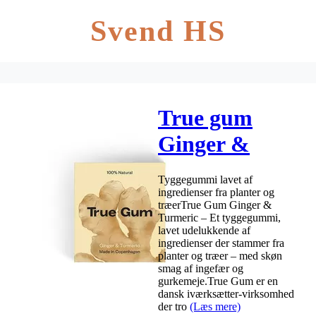
Svend HS
True gum
Ginger &
Turmeric – 20
Tyggegummi lavet af
g
ingredienser fra planter og
træerTrue Gum Ginger &
Turmeric – Et tyggegummi,
lavet udelukkende af
ingredienser der stammer fra
planter og træer – med skøn
smag af ingefær og
gurkemeje.True Gum er en
dansk iværksætter-virksomhed
der tro
(Læs mere)