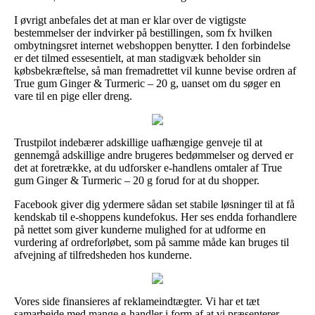
I øvrigt anbefales det at man er klar over de vigtigste
bestemmelser der indvirker på bestillingen, som fx hvilken
ombytningsret internet webshoppen benytter. I den forbindelse
er det tilmed essesentielt, at man stadigvæk beholder sin
købsbekræftelse, så man fremadrettet vil kunne bevise ordren af
True gum Ginger & Turmeric – 20 g, uanset om du søger en
vare til en pige eller dreng.
Trustpilot indebærer adskillige uafhængige genveje til at
gennemgå adskillige andre brugeres bedømmelser og derved er
det at foretrække, at du udforsker e-handlens omtaler af True
gum Ginger & Turmeric – 20 g forud for at du shopper.
Facebook giver dig ydermere sådan set stabile løsninger til at få
kendskab til e-shoppens kundefokus. Her ses endda forhandlere
på nettet som giver kunderne mulighed for at udforme en
vurdering af ordreforløbet, som på samme måde kan bruges til
afvejning af tilfredsheden hos kunderne.
Vores side finansieres af reklameindtægter. Vi har et tæt
samarbejde med mange e-handler i form af at vi præsenterer