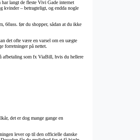
å har langt de fleste Vivi Gade internet
og kvinder – betragteligt, og endda nogle
mm, 60ass. før du shopper, sådan at du ikke
kan det ofte være en varsel om en uægte
e forretninger på nettet.
å afbetaling som fx ViaBill, hvis du hellere
lkår, det er dog mange gange en
ingen lever op til den officielle danske
 Desuden får du mulighed for at få hjælp,