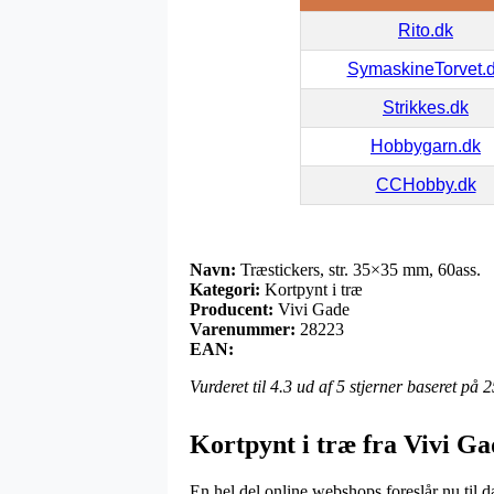
Rito.dk
SymaskineTorvet.
Strikkes.dk
Hobbygarn.dk
CCHobby.dk
Navn:
Træstickers, str. 35×35 mm, 60ass.
Kategori:
Kortpynt i træ
Producent:
Vivi Gade
Varenummer:
28223
EAN:
Vurderet til
4.3
ud af 5 stjerner baseret på
2
Kortpynt i træ fra Vivi Ga
En hel del online webshops foreslår nu til da