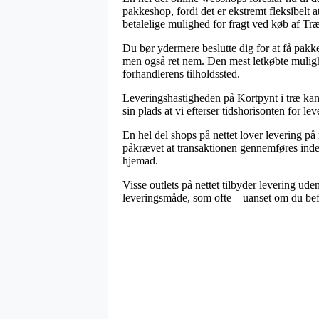
pakkeshop, fordi det er ekstremt fleksibelt a
betalelige mulighed for fragt ved køb af Træ
Du bør ydermere beslutte dig for at få pakke
men også ret nem. Den mest letkøbte mulighed
forhandlerens tilholdssted.
Leveringshastigheden på Kortpynt i træ kan 
sin plads at vi efterser tidshorisonten for le
En hel del shops på nettet lover levering på
påkrævet at transaktionen gennemføres inden 
hjemad.
Visse outlets på nettet tilbyder levering ude
leveringsmåde, som ofte – uanset om du befin