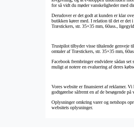
for så vidt du møder vanskeligheder med di
Derudover er det godt at kunden er klar over
butikken kører med. I relation til det er det 
Træstickers, str. 35×35 mm, 60ass., ligegyld
Trustpilot tilbyder visse tiltalende genveje t
omtaler af Træstickers, str. 35×35 mm, 60ass
Facebook frembringer endvidere sådan set so
muligt at notere en evaluering af deres køb
Vores website er finansieret af reklamer. Vi
godtgørelse såfremt en af de besøgende på v
Oplysninger omkring varer og netshops opreth
websitets oplysninger.