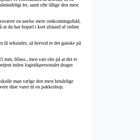
lmindeligt let, samt ofte tillige den mest
g desværre en anelse mere omkostningsfuld,
 at du har bopæl i kort afstand af online
om få sekunder, så herved er det ganske på
×35 mm, 60ass., men vær obs på at det er
etjent inden logistikpersonalet drager
gt skulle man vælge den mest betalelige
vere dine varer til en pakkeshop.