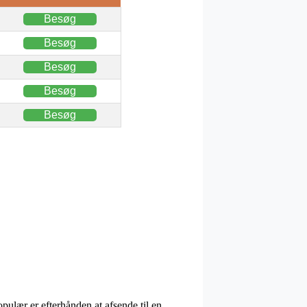
Besøg
Besøg
Besøg
Besøg
Besøg
opulær er efterhånden at afsende til en