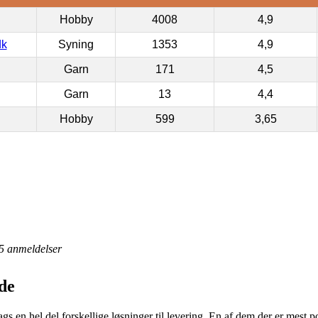
Hobby
4008
4,9
dk
Syning
1353
4,9
Garn
171
4,5
Garn
13
4,4
Hobby
599
3,65
5
anmeldelser
de
gs en hel del forskellige løsninger til levering. En af dem der er mest p