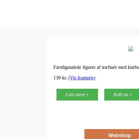
Færdigmalede figurer af træfinér med klæb
139
kr.
(Vis fragtpris)
Læs mere »
Køb nu »
Webshop