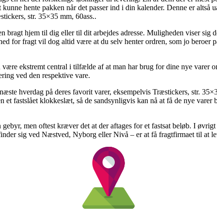
t kunne hente pakken når det passer ind i din kalender. Denne er altså ua
stickers, str. 35×35 mm, 60ass..
n bragt hjem til dig eller til dit arbejdes adresse. Muligheden viser si
 for fragt vil dog altid være at du selv henter ordren, som jo beroer på
være ekstremt central i tilfælde af at man har brug for dine nye varer 
vering ved den respektive vare.
 næste hverdag på deres favorit varer, eksempelvis Træstickers, str. 35
et fastslået klokkeslæt, så de sandsynligvis kan nå at få de nye varer b
n gebyr, men oftest kræver det at der aftages for et fastsat beløb. I øvri
der sig ved Næstved, Nyborg eller Nivå – er at få fragtfirmaet til at le