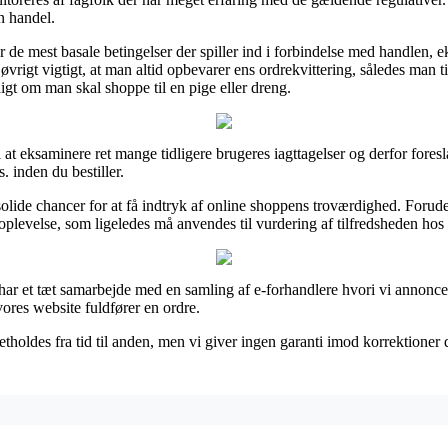
n handel.
 de mest basale betingelser der spiller ind i forbindelse med handlen, e
i øvrigt vigtigt, at man altid opbevarer ens ordrekvittering, således man t
igt om man skal shoppe til en pige eller dreng.
il at eksaminere ret mange tidligere brugeres iagttagelser og derfor foresl
. inden du bestiller.
lide chancer for at få indtryk af online shoppens troværdighed. Foruden 
soplevelse, som ligeledes må anvendes til vurdering af tilfredsheden ho
 har et tæt samarbejde med en samling af e-forhandlere hvori vi annoncer
ores website fuldfører en ordre.
oldes fra tid til anden, men vi giver ingen garanti imod korrektioner d