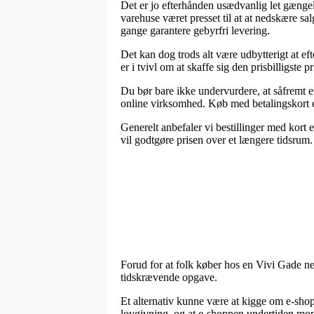
Det er jo efterhånden usædvanlig let gængelig
varehuse været presset til at at nedskære sa
gange garantere gebyrfri levering.
Det kan dog trods alt være udbytterigt at ef
er i tvivl om at skaffe sig den prisbilligste pr
Du bør bare ikke undervurdere, at såfremt e
online virksomhed. Køb med betalingskort er 
Generelt anbefaler vi bestillinger med kort 
vil godtgøre prisen over et længere tidsrum.
Forud for at folk køber hos en Vivi Gade n
tidskrævende opgave.
Et alternativ kunne være at kigge om e-shopp
lovgivning, og at e-shoppen undertiden moni