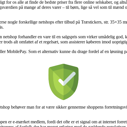
t for os alle at finde de bedste priser fra flere online selskaber, og alts
lgsværdien på mange af deres varer – til børn, lige så vel som til mænd 
terse nogle forskellige netshops efter tilbud på Træstickers, str. 35×35 
is.
n netshop forhandler en vare til en salgspris som virker umådelig god, 
trods alt omfattet af et regelsæt, som assisterer køberen imod uoprigtig
eller MobilePay. Som et alternativ kunne du drage fordel af en løsning p
etshop behøver man for at være sikker gennemse shoppens forretningsvi
en er e-mærket medlem, fordi det ofte er et signal om at internet forretn
toreres af fagfolk der har meget erfaring med de gældende regulativer.