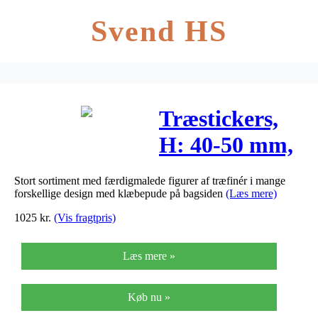
Svend HS
Træstickers,
H: 40-50 mm,
B: 15-45 mm,
Stort sortiment med færdigmalede figurer af træfinér i mange
600ass.
forskellige design med klæbepude på bagsiden
(Læs mere)
1025
kr.
(Vis fragtpris)
Læs mere »
Køb nu »