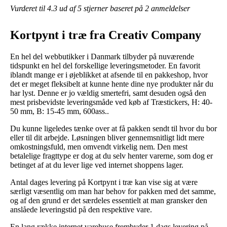
Vurderet til
4.3
ud af 5 stjerner baseret på
2
anmeldelser
Kortpynt i træ fra Creativ Company
En hel del webbutikker i Danmark tilbyder på nuværende
tidspunkt en hel del forskellige leveringsmetoder. En favorit
iblandt mange er i øjeblikket at afsende til en pakkeshop, hvor
det er meget fleksibelt at kunne hente dine nye produkter når du
har lyst. Denne er jo vældig smertefri, samt desuden også den
mest prisbevidste leveringsmåde ved køb af Træstickers, H: 40-
50 mm, B: 15-45 mm, 600ass..
Du kunne ligeledes tænke over at få pakken sendt til hvor du bor
eller til dit arbejde. Løsningen bliver gennemsnitligt lidt mere
omkostningsfuld, men omvendt virkelig nem. Den mest
betalelige fragttype er dog at du selv henter varerne, som dog er
betinget af at du lever lige ved internet shoppens lager.
Antal dages levering på Kortpynt i træ kan vise sig at være
særligt væsentlig om man har behov for pakken med det samme,
og af den grund er det særdeles essentielt at man gransker den
anslåede leveringstid på den respektive vare.
En lang række internet varehuse frembyder 1 dags levering på