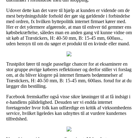
Udover dette kan det være til hjælp at kunden er vidende om de
mest betydningsfulde forhold der gør sig gældende i forbindelse
med ordren, fx hvilken byttepolitik internet firmaet kører med.
Her er det ydermere afgørende, at man til enhver tid gemmer ens
købsbekræftelse, således man en anden gang vil kunne vidne om
sit køb af Træstickers, H: 40-50 mm, B: 15-45 mm, 600ass.,
uden hensyn til om du søger et produkt til en kvinde eller mand.
Trustpilot fører til nogle passelige chancer for at eksaminere en
stor gruppe øvrige køberes reflektioner og derfor stiller vi forslag
om, at du bliver klogere på internet firmaets bedømmelser af
Træstickers, H: 40-50 mm, B: 15-45 mm, 600ass. forud for at du
lægger din bestilling.
Facebook fremskaffer også visse sikre løsninger til at få indsigt i
e-handlens pålidelighed. Desuden ser vi endda internet
foretagender hvor folk kan udfærdige en kritik af virksomhedens
service, hvilket ligeledes kan udnyttes til at vurdere kundernes
tilfredshed.