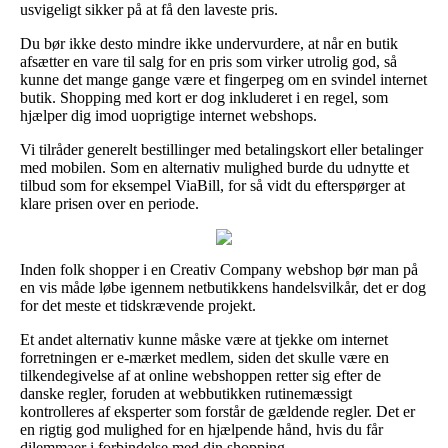
usvigeligt sikker på at få den laveste pris.
Du bør ikke desto mindre ikke undervurdere, at når en butik
afsætter en vare til salg for en pris som virker utrolig god, så
kunne det mange gange være et fingerpeg om en svindel internet
butik. Shopping med kort er dog inkluderet i en regel, som
hjælper dig imod uoprigtige internet webshops.
Vi tilråder generelt bestillinger med betalingskort eller betalinger
med mobilen. Som en alternativ mulighed burde du udnytte et
tilbud som for eksempel ViaBill, for så vidt du efterspørger at
klare prisen over en periode.
Inden folk shopper i en Creativ Company webshop bør man på
en vis måde løbe igennem netbutikkens handelsvilkår, det er dog
for det meste et tidskrævende projekt.
Et andet alternativ kunne måske være at tjekke om internet
forretningen er e-mærket medlem, siden det skulle være en
tilkendegivelse af at online webshoppen retter sig efter de
danske regler, foruden at webbutikken rutinemæssigt
kontrolleres af eksperter som forstår de gældende regler. Det er
en rigtig god mulighed for en hjælpende hånd, hvis du får
dilemmaer i forbindelse med din shopping.