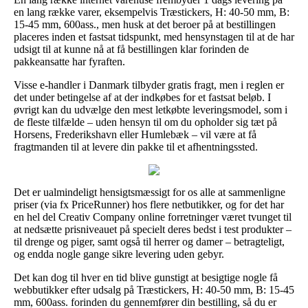
en lang række varer, eksempelvis Træstickers, H: 40-50 mm, B:
15-45 mm, 600ass., men husk at det beroer på at bestillingen
placeres inden et fastsat tidspunkt, med hensynstagen til at de har
udsigt til at kunne nå at få bestillingen klar forinden de
pakkeansatte har fyraften.
Visse e-handler i Danmark tilbyder gratis fragt, men i reglen er
det under betingelse af at der indkøbes for et fastsat beløb. I
øvrigt kan du udvælge den mest letkøbte leveringsmodel, som i
de fleste tilfælde – uden hensyn til om du opholder sig tæt på
Horsens, Frederikshavn eller Humlebæk – vil være at få
fragtmanden til at levere din pakke til et afhentningssted.
Det er ualmindeligt hensigtsmæssigt for os alle at sammenligne
priser (via fx PriceRunner) hos flere netbutikker, og for det har
en hel del Creativ Company online forretninger været tvunget til
at nedsætte prisniveauet på specielt deres bedst i test produkter –
til drenge og piger, samt også til herrer og damer – betragteligt,
og endda nogle gange sikre levering uden gebyr.
Det kan dog til hver en tid blive gunstigt at besigtige nogle få
webbutikker efter udsalg på Træstickers, H: 40-50 mm, B: 15-45
mm, 600ass. forinden du gennemfører din bestilling, så du er