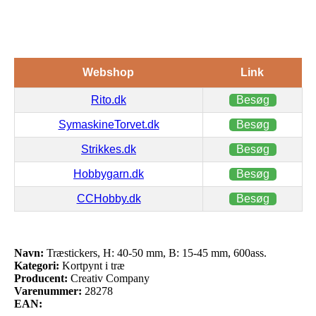
Webshop
Link
Rito.dk
Besøg
SymaskineTorvet.dk
Besøg
Strikkes.dk
Besøg
Hobbygarn.dk
Besøg
CCHobby.dk
Besøg
Navn:
Træstickers, H: 40-50 mm, B: 15-45 mm, 600ass.
Kategori:
Kortpynt i træ
Producent:
Creativ Company
Varenummer:
28278
EAN: