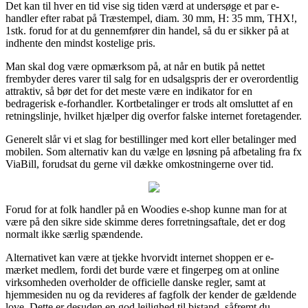
Det kan til hver en tid vise sig tiden værd at undersøge et par e-
handler efter rabat på Træstempel, diam. 30 mm, H: 35 mm, THX!,
1stk. forud for at du gennemfører din handel, så du er sikker på at
indhente den mindst kostelige pris.
Man skal dog være opmærksom på, at når en butik på nettet
frembyder deres varer til salg for en udsalgspris der er overordentlig
attraktiv, så bør det for det meste være en indikator for en
bedragerisk e-forhandler. Kortbetalinger er trods alt omsluttet af en
retningslinje, hvilket hjælper dig overfor falske internet foretagender.
Generelt slår vi et slag for bestillinger med kort eller betalinger med
mobilen. Som alternativ kan du vælge en løsning på afbetaling fra fx
ViaBill, forudsat du gerne vil dække omkostningerne over tid.
Forud for at folk handler på en Woodies e-shop kunne man for at
være på den sikre side skimme deres forretningsaftale, det er dog
normalt ikke særlig spændende.
Alternativet kan være at tjekke hvorvidt internet shoppen er e-
mærket medlem, fordi det burde være et fingerpeg om at online
virksomheden overholder de officielle danske regler, samt at
hjemmesiden nu og da revideres af fagfolk der kender de gældende
love. Dette er desuden en god lejlighed til bistand, såfremt du