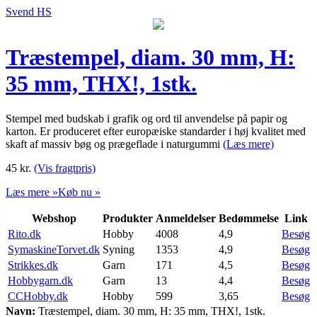
Svend HS
Træstempel, diam. 30 mm, H:
35 mm, THX!, 1stk.
Stempel med budskab i grafik og ord til anvendelse på papir og
karton. Er produceret efter europæiske standarder i høj kvalitet med
skaft af massiv bøg og prægeflade i naturgummi
(Læs mere)
45
kr.
(Vis fragtpris)
Læs mere »
Køb nu »
Webshop
Produkter
Anmeldelser
Bedømmelse
Link
Rito.dk
Hobby
4008
4,9
Besøg
SymaskineTorvet.dk
Syning
1353
4,9
Besøg
Strikkes.dk
Garn
171
4,5
Besøg
Hobbygarn.dk
Garn
13
4,4
Besøg
CCHobby.dk
Hobby
599
3,65
Besøg
Navn:
Træstempel, diam. 30 mm, H: 35 mm, THX!, 1stk.