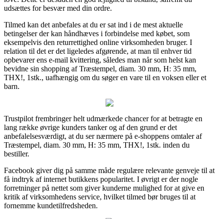
udsættes for besvær med din ordre.
Tilmed kan det anbefales at du er sat ind i de mest aktuelle
betingelser der kan håndhæves i forbindelse med købet, som
eksempelvis den returrettighed online virksomheden bruger. I
relation til det er det ligeledes afgørende, at man til enhver tid
opbevarer ens e-mail kvittering, således man når som helst kan
bevidne sin shopping af Træstempel, diam. 30 mm, H: 35 mm,
THX!, 1stk., uafhængig om du søger en vare til en voksen eller et
barn.
Trustpilot frembringer helt udmærkede chancer for at betragte en
lang række øvrige kunders tanker og af den grund er det
anbefalelsesværdigt, at du ser nærmere på e-shoppens omtaler af
Træstempel, diam. 30 mm, H: 35 mm, THX!, 1stk. inden du
bestiller.
Facebook giver dig på samme måde regulære relevante genveje til at
få indtryk af internet butikkens popularitet. I øvrigt er der nogle
forretninger på nettet som giver kunderne mulighed for at give en
kritik af virksomhedens service, hvilket tilmed bør bruges til at
fornemme kundetilfredsheden.