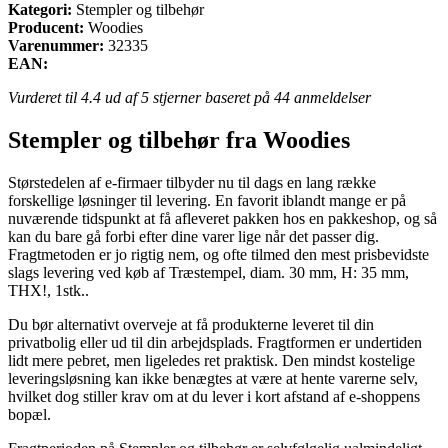
Kategori:
Stempler og tilbehør
Producent:
Woodies
Varenummer:
32335
EAN:
Vurderet til
4.4
ud af 5 stjerner baseret på
44
anmeldelser
Stempler og tilbehør fra Woodies
Størstedelen af e-firmaer tilbyder nu til dags en lang række
forskellige løsninger til levering. En favorit iblandt mange er på
nuværende tidspunkt at få afleveret pakken hos en pakkeshop, og så
kan du bare gå forbi efter dine varer lige når det passer dig.
Fragtmetoden er jo rigtig nem, og ofte tilmed den mest prisbevidste
slags levering ved køb af Træstempel, diam. 30 mm, H: 35 mm,
THX!, 1stk..
Du bør alternativt overveje at få produkterne leveret til din
privatbolig eller ud til din arbejdsplads. Fragtformen er undertiden
lidt mere pebret, men ligeledes ret praktisk. Den mindst kostelige
leveringsløsning kan ikke benægtes at være at hente varerne selv,
hvilket dog stiller krav om at du lever i kort afstand af e-shoppens
bopæl.