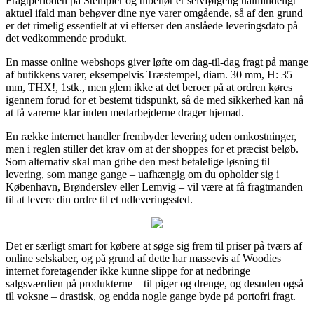
Fragtperioden på Stempler og tilbehør er selvfølgelig ualmindeligt
aktuel ifald man behøver dine nye varer omgående, så af den grund
er det rimelig essentielt at vi efterser den anslåede leveringsdato på
det vedkommende produkt.
En masse online webshops giver løfte om dag-til-dag fragt på mange
af butikkens varer, eksempelvis Træstempel, diam. 30 mm, H: 35
mm, THX!, 1stk., men glem ikke at det beroer på at ordren køres
igennem forud for et bestemt tidspunkt, så de med sikkerhed kan nå
at få varerne klar inden medarbejderne drager hjemad.
En række internet handler frembyder levering uden omkostninger,
men i reglen stiller det krav om at der shoppes for et præcist beløb.
Som alternativ skal man gribe den mest betalelige løsning til
levering, som mange gange – uafhængig om du opholder sig i
København, Brønderslev eller Lemvig – vil være at få fragtmanden
til at levere din ordre til et udleveringssted.
Det er særligt smart for købere at søge sig frem til priser på tværs af
online selskaber, og på grund af dette har massevis af Woodies
internet foretagender ikke kunne slippe for at nedbringe
salgsværdien på produkterne – til piger og drenge, og desuden også
til voksne – drastisk, og endda nogle gange byde på portofri fragt.