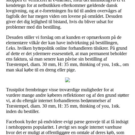
kendetegn for at netbutikken efterkommer gældende dansk
lovgivning, og at e-forretningen fra tid til anden overvåges af
fagfolk der har megen viden om lovene på området. Desuden
giver det dig lejlighed til bistand, hvis du bliver udsat for
problemer med din bestilling.
Desuden stiller vi forslag om at kunden er opmærksom på de
elementære vilkår der kan have indvirkning på bestillingen,
f.eks. hvilken byttepolitik online forhandleren tilsikrer. På grund
af dette er det ydermere essesentielt, at man permanent beholder
ens faktura, så man senere kan påvise sin bestilling af
Træstempel, diam. 30 mm, H: 35 mm, thinking of you, 1stk., om
man skal købe til en dreng eller pige.
Trustpilot frembringer visse troværdige muligheder for at
vurdere mange andre køberes reflektioner og af den grund støtter
vi, at du eftergår internet forhandlerens bedømmelser af
Træstempel, diam. 30 mm, H: 35 mm, thinking of you, 1stk.
inden du bestiller.
Facebook byder på endvidere evigt pæne genveje til at få indsigt
i netshoppens popularitet. I øvrigt ses nogle internet varehuse
hvor det er muligt at offentliggøre en omtale af deres køb, som