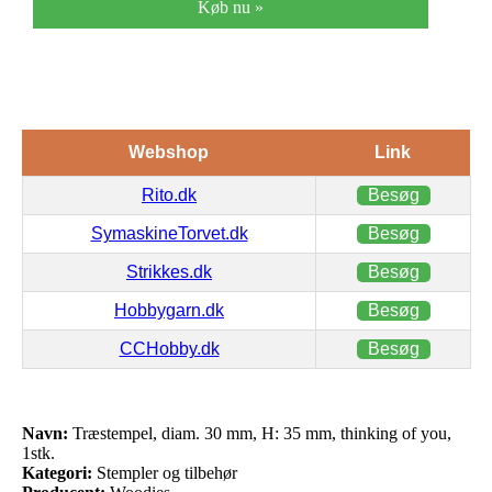
Køb nu »
Webshop
Link
Rito.dk
Besøg
SymaskineTorvet.dk
Besøg
Strikkes.dk
Besøg
Hobbygarn.dk
Besøg
CCHobby.dk
Besøg
Navn:
Træstempel, diam. 30 mm, H: 35 mm, thinking of you,
1stk.
Kategori:
Stempler og tilbehør