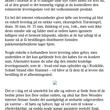
aktuel i tilfælde af at vi mangler dine nye varer inden for kort tid,
så af den grund er det temmelig vigtigt at du kontrollerer den
estimerede leveringsdato ved det vedkommende produkt.
En hel del internet virksomheder giver løfte om levering på blot
en enkelt hverdag på en række varer, eksempelvis Træstempel,
diam. 30 mm, H: 35 mm, thinking of you, 1stk., men som ikke
desto mindre står og falder med at ordren køres igennem
tidligere end et bestemt tidspunkt, således at de har udsigt til at
kunne nå at få bestillingen distribueret forinden
pakkemedarbejderne tager hjem.
Nogle enkelte e-forhandlere lover levering uden gebyr, men
undertiden er det kun gældende hvis der købes for en konkret
sum. Alternativt kunne du udse dig den mindst kostelige
leveringsmanér, som tit – hvad end man opholder sig i Roskilde,
Solrød Strand eller Hammel – vil blive at få dem til at levere din
bestilling til et afhentningssted.
Det er i dag ret så smertefrit for alle og enhver at finde frem til de
bedste priser hos flere online outlets, og altså har flere Woodies
internet firmaer fundet det uundgåeligt at nedsætte salgsværdien
på varerne – til børn og babyer, lige så vel som til voksne –
eftertrykkeligt, og endda nogle gange garantere portofri fragt.