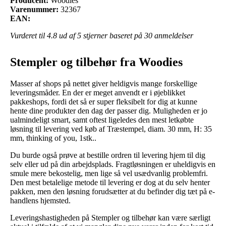
Producent:
Woodies
Varenummer:
32367
EAN:
Vurderet til
4.8
ud af 5 stjerner baseret på
30
anmeldelser
Stempler og tilbehør fra Woodies
Masser af shops på nettet giver heldigvis mange forskellige
leveringsmåder. En der er meget anvendt er i øjeblikket
pakkeshops, fordi det så er super fleksibelt for dig at kunne
hente dine produkter den dag der passer dig. Muligheden er jo
ualmindeligt smart, samt oftest ligeledes den mest letkøbte
løsning til levering ved køb af Træstempel, diam. 30 mm, H: 35
mm, thinking of you, 1stk..
Du burde også prøve at bestille ordren til levering hjem til dig
selv eller ud på din arbejdsplads. Fragtløsningen er uheldigvis en
smule mere bekostelig, men lige så vel usædvanlig problemfri.
Den mest betalelige metode til levering er dog at du selv henter
pakken, men den løsning forudsætter at du befinder dig tæt på e-
handlens hjemsted.
Leveringshastigheden på Stempler og tilbehør kan være særligt