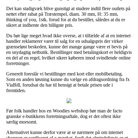
Det kan stadigvæk blive gunstigt at studere indtil flere outlets på
nettet efter rabat på Træstempel, diam. 30 mm, H: 35 mm,
thinking of you, 1stk. forud for at du bestiller, således at du er
sikret at indhente den billigste pris.
Du bør lige meget hvad ikke overse, at i tilfælde af at en internet
handler reklamerer varer til salg for en udsalgspris der virker
grænseløst beskeden, kunne det mange gange være et bevis på
en snydagtig netbutik. Bestillinger med betalingskort er heldigvis
en del af en regel, hvilket sikrer køberen imod svindlende online
forretninger.
Generelt foreslår vi bestillinger med kort eller mobilbetaling.
Som en anden løsning kunne du vælge en afdragsordning fra fx
ViaBill, forudsat du har til hensigt at betale prisen ude i
fremtiden.
Før folk handler hos en Woodies webshop bør man de facto
granske e-butikkens forretningsaftale, dog er det oftest ikke
særlig morsomt.
Alternativet kunne derfor være at se nærmere på om internet
shoppen er verificeret af e-mærket, fordi det almindeligvis er et