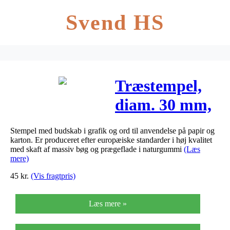
Svend HS
Træstempel,
diam. 30 mm,
H: 35 mm,
Stempel med budskab i grafik og ord til anvendelse på papir og
thinking of
karton. Er produceret efter europæiske standarder i høj kvalitet
med skaft af massiv bøg og prægeflade i naturgummi
(Læs
you, 1stk.
mere)
45
kr.
(Vis fragtpris)
Læs mere »