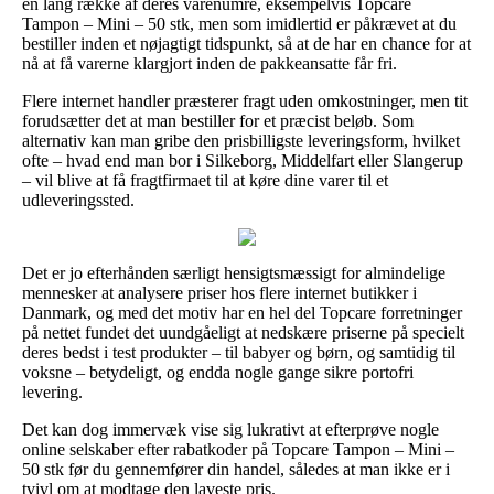
en lang række af deres varenumre, eksempelvis Topcare
Tampon – Mini – 50 stk, men som imidlertid er påkrævet at du
bestiller inden et nøjagtigt tidspunkt, så at de har en chance for at
nå at få varerne klargjort inden de pakkeansatte får fri.
Flere internet handler præsterer fragt uden omkostninger, men tit
forudsætter det at man bestiller for et præcist beløb. Som
alternativ kan man gribe den prisbilligste leveringsform, hvilket
ofte – hvad end man bor i Silkeborg, Middelfart eller Slangerup
– vil blive at få fragtfirmaet til at køre dine varer til et
udleveringssted.
Det er jo efterhånden særligt hensigtsmæssigt for almindelige
mennesker at analysere priser hos flere internet butikker i
Danmark, og med det motiv har en hel del Topcare forretninger
på nettet fundet det uundgåeligt at nedskære priserne på specielt
deres bedst i test produkter – til babyer og børn, og samtidig til
voksne – betydeligt, og endda nogle gange sikre portofri
levering.
Det kan dog immervæk vise sig lukrativt at efterprøve nogle
online selskaber efter rabatkoder på Topcare Tampon – Mini –
50 stk før du gennemfører din handel, således at man ikke er i
tvivl om at modtage den laveste pris.