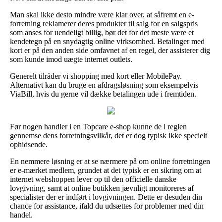
Man skal ikke desto mindre være klar over, at såfremt en e-
forretning reklamerer deres produkter til salg for en salgspris
som anses for uendeligt billig, bør det for det meste være et
kendetegn på en snydagtig online virksomhed. Betalinger med
kort er på den anden side omfavnet af en regel, der assisterer dig
som kunde imod uægte internet outlets.
Generelt tilråder vi shopping med kort eller MobilePay.
Alternativt kan du bruge en afdragsløsning som eksempelvis
ViaBill, hvis du gerne vil dække betalingen ude i fremtiden.
Før nogen handler i en Topcare e-shop kunne de i reglen
gennemse dens forretningsvilkår, det er dog typisk ikke specielt
ophidsende.
En nemmere løsning er at se nærmere på om online forretningen
er e-mærket medlem, grundet at det typisk er en sikring om at
internet webshoppen lever op til den officielle danske
lovgivning, samt at online butikken jævnligt monitoreres af
specialister der er indført i lovgivningen. Dette er desuden din
chance for assistance, ifald du udsættes for problemer med din
handel.