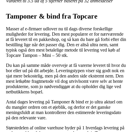
Vurderet til
3.5
ud af 5 stjerner baseret på
32
anmeldelser
Tamponer & bind fra Topcare
Masser af e-firmaer udlover nu til dags diverse forskellige
muligheder for levering. Den mest populære er for nærværende
at få leveret til en pakkeshop, og så kan du bare gå forbi efter din
bestilling lige når det passer dig. Den er altså ultra nem, samt
typisk også den mest betalelige metode til levering ved køb af
Topcare Tampon – Mini – 50 stk.
Du kan på samme måde overveje at få varerne leveret til hvor du
bor eller ud på dit arbejde. Leveringstypen viser sig godt nok en
sjat mere bekostelig, men på den anden side ekstremt nem. Den
mest letkøbte fragtmetode vil dog utvivlsomt være selv at hente
produkterne, som jo nødvendiggør at du opholder dig lige ved
netbutikkens bopæl.
Antal dages levering på Tamponer & bind er jo ultra aktuel om
du mangler ordren om et øjeblik, og derfor er det ganske
meningsfuldt at man kontrollerer den estimerede leveringsdato
på den relevante vare.
Størstedelen af online varehuse byder på 1 hverdags levering på