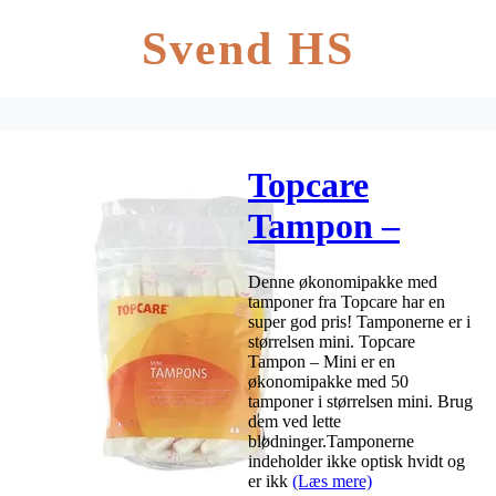
Svend HS
Topcare
Tampon –
Mini – 50 stk
Denne økonomipakke med
tamponer fra Topcare har en
super god pris! Tamponerne er i
størrelsen mini. Topcare
Tampon – Mini er en
økonomipakke med 50
tamponer i størrelsen mini. Brug
dem ved lette
blødninger.Tamponerne
indeholder ikke optisk hvidt og
er ikk
(Læs mere)