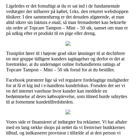
Ligeledes er det fornuftigt at du er sat ind i de fundamentale
vedtægter der influerer på købet, f.eks. den returret webshoppen
tilsikrer. I den sammenhæng er det desuden afgørende, at man
altid sikrer sin faktura e-mail, så man fremadrettet kan bekræfte
sin ordre af Topcare Tampon – Mini – 50 stk, uanset om man er
på udkig efter et produkt til en pige eller dreng.
Trustpilot fører til i højeste grad sikre løsninger til at dechifrere
en stor gruppe tidligere kunders iagttagelser og derfor er det at
foretrække, at du undersøger online forhandlerens ratings af
Topcare Tampon – Mini – 50 stk forud for at du bestiller.
Facebook præsterer lige så vel regulære fordelagtige muligheder
for at få et kig ind i e-handlens kundefokus. Foruden det ser vi
en del internet varehuse hvor kunder kan meddele en
bedømmelse af deres købsoplevelse, som tilmed burde udnyttes
til at fornemme kundetilfredsheden.
Vores side er finansieret af indtægter fra reklamer. Vi har aftaler
med en lang række shops på nettet da vi fremviser butikkernes
tilbud, og indkasserer provision i tilfælde af at den person vi