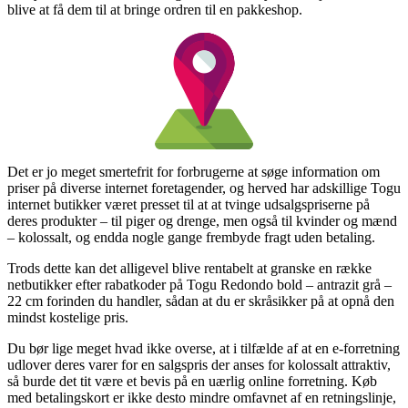
blive at få dem til at bringe ordren til en pakkeshop.
Det er jo meget smertefrit for forbrugerne at søge information om
priser på diverse internet foretagender, og herved har adskillige Togu
internet butikker været presset til at at tvinge udsalgspriserne på
deres produkter – til piger og drenge, men også til kvinder og mænd
– kolossalt, og endda nogle gange frembyde fragt uden betaling.
Trods dette kan det alligevel blive rentabelt at granske en række
netbutikker efter rabatkoder på Togu Redondo bold – antrazit grå –
22 cm forinden du handler, sådan at du er skråsikker på at opnå den
mindst kostelige pris.
Du bør lige meget hvad ikke overse, at i tilfælde af at en e-forretning
udlover deres varer for en salgspris der anses for kolossalt attraktiv,
så burde det tit være et bevis på en uærlig online forretning. Køb
med betalingskort er ikke desto mindre omfavnet af en retningslinje,