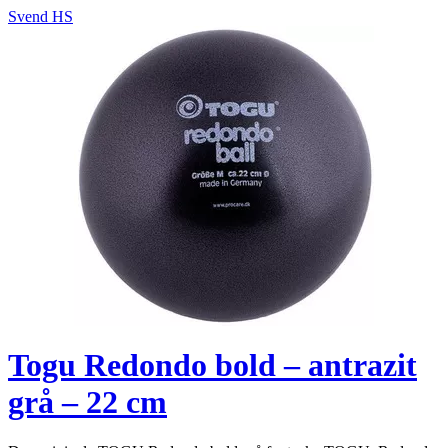
Svend HS
Togu Redondo bold – antrazit
grå – 22 cm