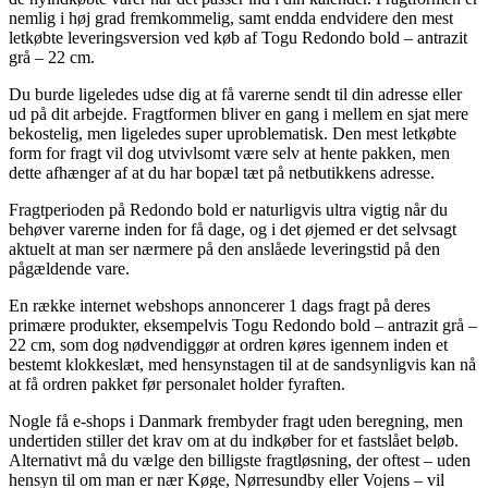
nemlig i høj grad fremkommelig, samt endda endvidere den mest
letkøbte leveringsversion ved køb af Togu Redondo bold – antrazit
grå – 22 cm.
Du burde ligeledes udse dig at få varerne sendt til din adresse eller
ud på dit arbejde. Fragtformen bliver en gang i mellem en sjat mere
bekostelig, men ligeledes super uproblematisk. Den mest letkøbte
form for fragt vil dog utvivlsomt være selv at hente pakken, men
dette afhænger af at du har bopæl tæt på netbutikkens adresse.
Fragtperioden på Redondo bold er naturligvis ultra vigtig når du
behøver varerne inden for få dage, og i det øjemed er det selvsagt
aktuelt at man ser nærmere på den anslåede leveringstid på den
pågældende vare.
En række internet webshops annoncerer 1 dags fragt på deres
primære produkter, eksempelvis Togu Redondo bold – antrazit grå –
22 cm, som dog nødvendiggør at ordren køres igennem inden et
bestemt klokkeslæt, med hensynstagen til at de sandsynligvis kan nå
at få ordren pakket før personalet holder fyraften.
Nogle få e-shops i Danmark frembyder fragt uden beregning, men
undertiden stiller det krav om at du indkøber for et fastslået beløb.
Alternativt må du vælge den billigste fragtløsning, der oftest – uden
hensyn til om man er nær Køge, Nørresundby eller Vojens – vil