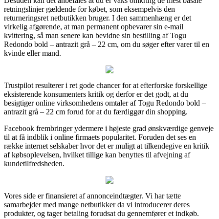
Desuden kan det anbefales at du er vaks omkring de mest basale
retningslinjer gældende for købet, som eksempelvis den
returneringsret netbutikken bruger. I den sammenhæng er det
virkelig afgørende, at man permanent opbevarer sin e-mail
kvittering, så man senere kan bevidne sin bestilling af Togu
Redondo bold – antrazit grå – 22 cm, om du søger efter varer til en
kvinde eller mand.
Trustpilot resulterer i ret gode chancer for at efterforske forskellige
eksisterende konsumenters kritik og derfor er det godt, at du
besigtiger online virksomhedens omtaler af Togu Redondo bold –
antrazit grå – 22 cm forud for at du færdiggør din shopping.
Facebook frembringer ydermere i højeste grad ønskværdige genveje
til at få indblik i online firmaets popularitet. Foruden det ses en
række internet selskaber hvor det er muligt at tilkendegive en kritik
af købsoplevelsen, hvilket tillige kan benyttes til afvejning af
kundetilfredsheden.
Vores side er finansieret af annonceindtægter. Vi har tætte
samarbejder med mange netbutikker da vi introducerer deres
produkter, og tager betaling forudsat du gennemfører et indkøb.