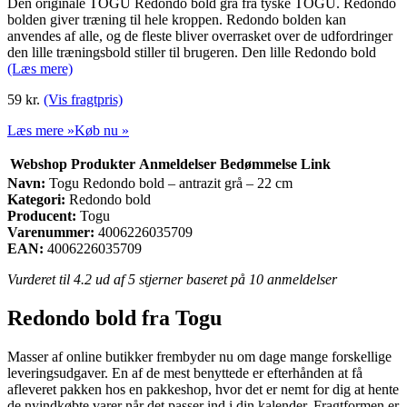
Den originale TOGU Redondo bold grå fra tyske TOGU. Redondo
bolden giver træning til hele kroppen. Redondo bolden kan
anvendes af alle, og de fleste bliver overrasket over de udfordringer
den lille træningsbold stiller til brugeren. Den lille Redondo bold
(Læs mere)
59
kr.
(Vis fragtpris)
Læs mere »
Køb nu »
Webshop
Produkter
Anmeldelser
Bedømmelse
Link
Navn:
Togu Redondo bold – antrazit grå – 22 cm
Kategori:
Redondo bold
Producent:
Togu
Varenummer:
4006226035709
EAN:
4006226035709
Vurderet til
4.2
ud af 5 stjerner baseret på
10
anmeldelser
Redondo bold fra Togu
Masser af online butikker frembyder nu om dage mange forskellige
leveringsudgaver. En af de mest benyttede er efterhånden at få
afleveret pakken hos en pakkeshop, hvor det er nemt for dig at hente
de nyindkøbte varer når det passer ind i din kalender. Fragtformen er