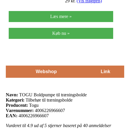
29
kr.
(Vis fragtpris)
Læs mere »
Køb nu »
Webshop
Link
Navn:
TOGU Boldpumpe til træningsbolde
Kategori:
Tilbehør til træningsbolde
Producent:
Togu
Varenummer:
4006226966607
EAN:
4006226966607
Vurderet til
4.9
ud af 5 stjerner baseret på
40
anmeldelser