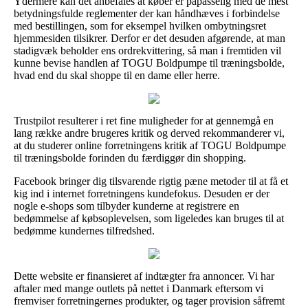
Ydermere kan det anbefales at køber er påpasselig med de mest
betydningsfulde reglementer der kan håndhæves i forbindelse
med bestillingen, som for eksempel hvilken ombytningsret
hjemmesiden tilsikrer. Derfor er det desuden afgørende, at man
stadigvæk beholder ens ordrekvittering, så man i fremtiden vil
kunne bevise handlen af TOGU Boldpumpe til træningsbolde,
hvad end du skal shoppe til en dame eller herre.
Trustpilot resulterer i ret fine muligheder for at gennemgå en
lang række andre brugeres kritik og derved rekommanderer vi,
at du studerer online forretningens kritik af TOGU Boldpumpe
til træningsbolde forinden du færdiggør din shopping.
Facebook bringer dig tilsvarende rigtig pæne metoder til at få et
kig ind i internet forretningens kundefokus. Desuden er der
nogle e-shops som tilbyder kunderne at registrere en
bedømmelse af købsoplevelsen, som ligeledes kan bruges til at
bedømme kundernes tilfredshed.
Dette website er finansieret af indtægter fra annoncer. Vi har
aftaler med mange outlets på nettet i Danmark eftersom vi
fremviser forretningernes produkter, og tager provision såfremt