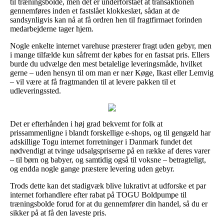
til træningsbolde, men det er underforstået at transaktionen
gennemføres inden et fastslået klokkeslæt, sådan at de
sandsynligvis kan nå at få ordren hen til fragtfirmaet forinden
medarbejderne tager hjem.
Nogle enkelte internet varehuse præsterer fragt uden gebyr, men
i mange tilfælde kun såfremt der købes for en fastsat pris. Ellers
burde du udvælge den mest betalelige leveringsmåde, hvilket
gerne – uden hensyn til om man er nær Køge, Ikast eller Lemvig
– vil være at få fragtmanden til at levere pakken til et
udleveringssted.
Det er efterhånden i høj grad bekvemt for folk at
prissammenligne i blandt forskellige e-shops, og til gengæld har
adskillige Togu internet forretninger i Danmark fundet det
nødvendigt at tvinge udsalgspriserne på en række af deres varer
– til børn og babyer, og samtidig også til voksne – betragteligt,
og endda nogle gange præstere levering uden gebyr.
Trods dette kan det stadigvæk blive lukrativt at udforske et par
internet forhandlere efter rabat på TOGU Boldpumpe til
træningsbolde forud for at du gennemfører din handel, så du er
sikker på at få den laveste pris.