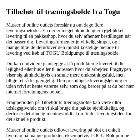
Tilbehør til træningsbolde fra Togu
Masser af online outlets foreslår nu om dage flere
leveringsmetoder. En der er meget almindelig er i øjeblikket
levering til en pakkeshop, hvor du selv afhenter bestillingen når
det passer dig. Leveringsformen er jo virkelig simpel, og i
mange tilfælde derudover den mindst kostelige metode til
levering ved køb af TOGU Boldpumpe til træningsbolde.
Du kan endvidere planlægge at få produkterne leveret til din
lejlighed eller hus eller til adressen hvor du arbejder. Fragttypen
viser sig almindeligvis en smule mere omkostningsfuld, men
tillige ret så let gængelig. Den prisbilligste leveringsløsning er
uden tvivl at hente varerne selv, som dog beroer på at du bor nær
internet forretningens bopæl.
Fragtperioden på Tilbehør til træningsbolde kan være ultra
udslagsgivende om vi skal bruge din pakke øjeblikkeligt, og
derfor er det rimelig meningsfuldt at du finder leveringstiden for
det aktuelle produkt.
Masser af online outlets udlover levering på blot en enkelt
hverdag på mange produkter, eksempelvis TOGU Boldpumpe