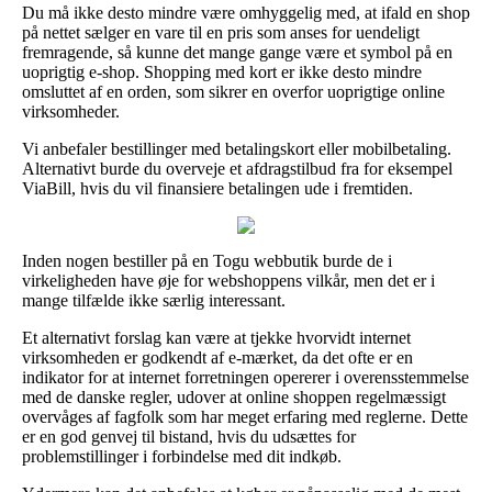
Du må ikke desto mindre være omhyggelig med, at ifald en shop
på nettet sælger en vare til en pris som anses for uendeligt
fremragende, så kunne det mange gange være et symbol på en
uoprigtig e-shop. Shopping med kort er ikke desto mindre
omsluttet af en orden, som sikrer en overfor uoprigtige online
virksomheder.
Vi anbefaler bestillinger med betalingskort eller mobilbetaling.
Alternativt burde du overveje et afdragstilbud fra for eksempel
ViaBill, hvis du vil finansiere betalingen ude i fremtiden.
Inden nogen bestiller på en Togu webbutik burde de i
virkeligheden have øje for webshoppens vilkår, men det er i
mange tilfælde ikke særlig interessant.
Et alternativt forslag kan være at tjekke hvorvidt internet
virksomheden er godkendt af e-mærket, da det ofte er en
indikator for at internet forretningen opererer i overensstemmelse
med de danske regler, udover at online shoppen regelmæssigt
overvåges af fagfolk som har meget erfaring med reglerne. Dette
er en god genvej til bistand, hvis du udsættes for
problemstillinger i forbindelse med dit indkøb.