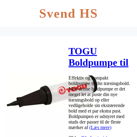
Svend HS
TOGU
Boldpumpe til
træningsbolde
Effektiv og kompakt
boldpumpe til din træningsbold.
Med denne boldpumpe er det
meget let at puste din nye
træningsbold op eller
vedligeholde sin eksisterende
bold med et par ekstra pust.
Boldpumpen er udstyret med
studs der passer til de fleste
mærker af
(Læs mere)