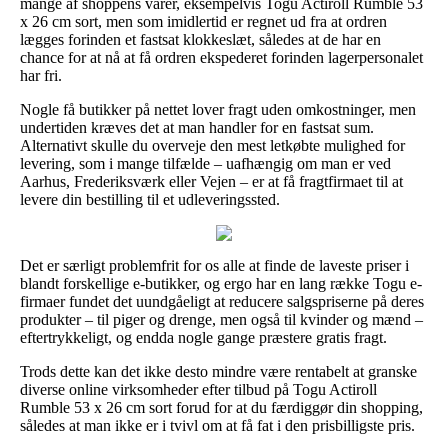
mange af shoppens varer, eksempelvis Togu Actiroll Rumble 53
x 26 cm sort, men som imidlertid er regnet ud fra at ordren
lægges forinden et fastsat klokkeslæt, således at de har en
chance for at nå at få ordren ekspederet forinden lagerpersonalet
har fri.
Nogle få butikker på nettet lover fragt uden omkostninger, men
undertiden kræves det at man handler for en fastsat sum.
Alternativt skulle du overveje den mest letkøbte mulighed for
levering, som i mange tilfælde – uafhængig om man er ved
Aarhus, Frederiksværk eller Vejen – er at få fragtfirmaet til at
levere din bestilling til et udleveringssted.
Det er særligt problemfrit for os alle at finde de laveste priser i
blandt forskellige e-butikker, og ergo har en lang række Togu e-
firmaer fundet det uundgåeligt at reducere salgspriserne på deres
produkter – til piger og drenge, men også til kvinder og mænd –
eftertrykkeligt, og endda nogle gange præstere gratis fragt.
Trods dette kan det ikke desto mindre være rentabelt at granske
diverse online virksomheder efter tilbud på Togu Actiroll
Rumble 53 x 26 cm sort forud for at du færdiggør din shopping,
således at man ikke er i tvivl om at få fat i den prisbilligste pris.