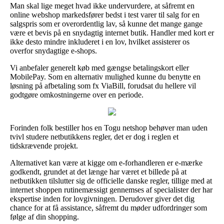
Man skal lige meget hvad ikke undervurdere, at såfremt en
online webshop markedsfører bedst i test varer til salg for en
salgspris som er overordentlig lav, så kunne det mange gange
være et bevis på en snydagtig internet butik. Handler med kort er
ikke desto mindre inkluderet i en lov, hvilket assisterer os
overfor snydagtige e-shops.
Vi anbefaler generelt køb med gængse betalingskort eller
MobilePay. Som en alternativ mulighed kunne du benytte en
løsning på afbetaling som fx ViaBill, forudsat du hellere vil
godtgøre omkostningerne over en periode.
Forinden folk bestiller hos en Togu netshop behøver man uden
tvivl studere netbutikkens regler, det er dog i reglen et
tidskrævende projekt.
Alternativet kan være at kigge om e-forhandleren er e-mærke
godkendt, grundet at det længe har været et billede på at
netbutikken tilslutter sig de officielle danske regler, tillige med at
internet shoppen rutinemæssigt gennemses af specialister der har
ekspertise inden for lovgivningen. Derudover giver det dig
chance for at få assistance, såfremt du møder udfordringer som
følge af din shopping.