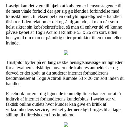
I øvrigt kan det være til hjælp at køberen er hensynstagende til
de mest vitale forhold der gør sig gældende i forbindelse med
transaktionen, til eksempel den ombytningsrettighed e-handlen
tilsikrer. I den relation er det også afgørende, at man når som
helst sikrer sin købsbekræftelse, så man til enhver tid vil kunne
påvise købet af Togu Actiroll Rumble 53 x 26 cm sort, uden
hensyn til om man er på udkig efter produkter til en mand eller
kvinde.
Trustpilot byder på en lang række hensigtsmæssige muligheder
for at evaluere adskillige nuværende køberes anmeldelser og
derved er det godt, at du studerer internet forhandlerens
bedømmelser af Togu Actiroll Rumble 53 x 26 cm sort inden du
handler.
Facebook forærer dig lignende temmelig fine chancer for at få
indtryk af internet forhandlerens kundefokus. I øvrigt ser vi
faktisk online outlets hvor kunder kan give en kritik af
virksomhedens service, hvilket ydermere bør bruges til at tage
stilling til tilfredsheden hos kunderne.