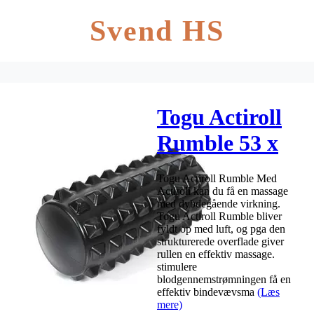
Svend HS
Togu Actiroll
Rumble 53 x
26 cm sort
Togu Actiroll Rumble Med
Actiroll kan du få en massage
med dybdegående virkning.
Togu Actiroll Rumble bliver
fyldt op med luft, og pga den
strukturerede overflade giver
rullen en effektiv massage.
stimulere
blodgennemstrømningen få en
effektiv bindevævsma
(Læs
mere)