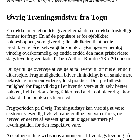
Vurderet til
4.9
ud af 5 stjerner baseret på
4
anmeldelser
Øvrig Træningsudstyr fra Togu
En række internet outlets giver efterhånden en række forskellige
former for fragt. En af de populære er for øjeblikket
pakkeshoppen, som giver dig fleksibiliteten til at hente
produkterne på et selvvalgt tidspunkt. Løsningen er nemlig
virkelig overkommelig, og endda endda den mest prisbevidste
slags levering ved køb af Togu Actiroll Rumble 53 x 26 cm sort.
Du bør tillige overveje at vælge at få leveret til dit hus eller ud til
dit arbejde. Fragtmuligheden bliver almindeligvis en smule mere
bekostelig, men endvidere yderst praktisk. Den prisbilligste
mulighed for fragt vil dog til enhver tid være at du selv henter
pakken, hvilket dog står og falder med at du opholder dig i kort
afstand af netbutikkens hjemsted.
Fragtperioden på Øvrig Træningsudstyr kan vise sig at være
ekstremt væsentlig hvis vi mangler dine nye varer fluks, og
herved er det ret så væsentligt at du kigger nærmere på
leveringstiden for den respektive vare.
Adskillige online webshops annoncerer 1 hverdags levering på