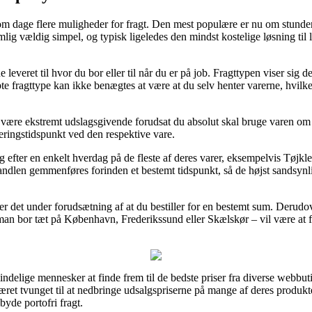
m dage flere muligheder for fragt. Den mest populære er nu om stunde
emlig vældig simpel, og typisk ligeledes den mindst kostelige løsning t
 leveret til hvor du bor eller til når du er på job. Fragttypen viser sig
e fragttype kan ikke benægtes at være at du selv henter varerne, hvilket
t være ekstremt udslagsgivende forudsat du absolut skal bruge varen om f
veringstidspunkt ved den respektive vare.
ng efter en enkelt hverdag på de fleste af deres varer, eksempelvis Tøj
ndlen gemmenføres forinden et bestemt tidspunkt, så de højst sandsynli
t er det under forudsætning af at du bestiller for en bestemt sum. Deru
an bor tæt på København, Frederikssund eller Skælskør – vil være at få d
ndelige mennesker at finde frem til de bedste priser fra diverse webbut
et tvunget til at nedbringe udsalgspriserne på mange af deres produkter
yde portofri fragt.