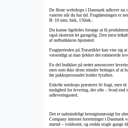
De fleste webshops i Danmark udlover nu o
varerne når du har tid. Fragtløsningen er n
B: 10 mm, birk, 150stk..
Du kunne ligeledes forsøge at få produkterne
også ekstremt let gængelig. Den mest letkøbt
af netbutikkens hjemsted.
Fragtperioden på Træartikler kan vise sig a
væsentligt at man tjekker det estimerede le
En del butikker på nettet annoncerer leveri
men som ikke desto mindre betinges af at ha
før pakkepersonalet holder fyraften.
Enkelte netshops præsterer fri fragt, men ti
mulighed for levering, der ofte – hvad end m
udleveringssted.
Det er ualmindeligt hensigtsmæssigt for almi
Company internet forretninger i Danmark vær
mænd – voldsomt, og endda nogle gange tilb