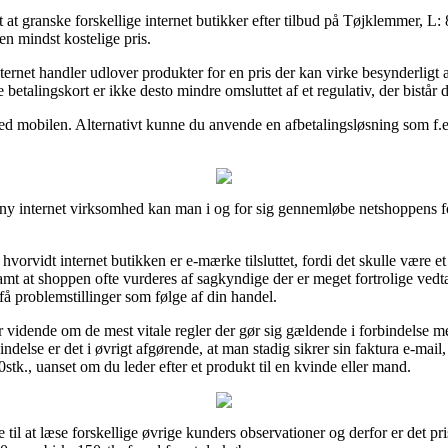
igt at granske forskellige internet butikker efter tilbud på Tøjklemmer, 
den mindst kostelige pris.
ernet handler udlover produkter for en pris der kan virke besynderligt at
talingskort er ikke desto mindre omsluttet af et regulativ, der bistår d
 med mobilen. Alternativt kunne du anvende en afbetalingsløsning som f.eks
y internet virksomhed kan man i og for sig gennemløbe netshoppens forr
orvidt internet butikken er e-mærke tilsluttet, fordi det skulle være et 
t at shoppen ofte vurderes af sagkyndige der er meget fortrolige ved
e få problemstillinger som følge af din handel.
er vidende om de mest vitale regler der gør sig gældende i forbindelse 
bindelse er det i øvrigt afgørende, at man stadig sikrer sin faktura e-mail
k., uanset om du leder efter et produkt til en kvinde eller mand.
e til at læse forskellige øvrige kunders observationer og derfor er det p