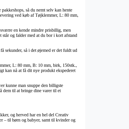
r pakkeshops, så du nemt selv kan hente
il levering ved køb af Tøjklemmer, L: 80 mm,
 desværre en kende mindre prisbillig, men
 står og falder med at du bor i kort afstand
å sekunder, så i det øjemed er det fuldt ud
klemmer, L: 80 mm, B: 10 mm, birk, 150stk.,
gt kan nå at få dit nye produkt ekspederet
dover kunne man snuppe den billigste
em til at bringe dine varer til et
ikker, og herved har en hel del Creativ
 – til børn og babyer, samt til kvinder og