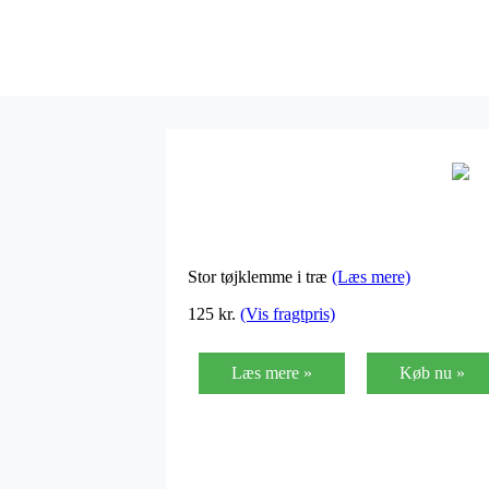
Stor tøjklemme i træ
(Læs mere)
125
kr.
(Vis fragtpris)
Læs mere »
Køb nu »