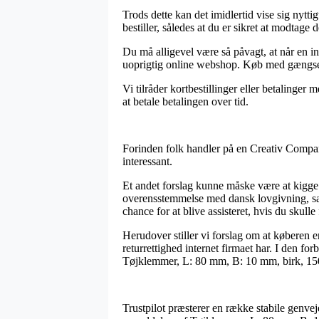
Trods dette kan det imidlertid vise sig nytt
bestiller, således at du er sikret at modtage 
Du må alligevel være så påvagt, at når en int
uoprigtig online webshop. Køb med gængse be
Vi tilråder kortbestillinger eller betalinger
at betale betalingen over tid.
Forinden folk handler på en Creativ Compan
interessant.
Et andet forslag kunne måske være at kigge hv
overensstemmelse med dansk lovgivning, sam
chance for at blive assisteret, hvis du skull
Herudover stiller vi forslag om at køberen 
returrettighed internet firmaet har. I den for
Tøjklemmer, L: 80 mm, B: 10 mm, birk, 150st
Trustpilot præsterer en række stabile genvej