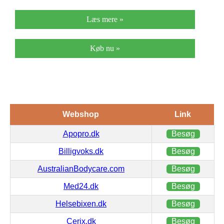
Læs mere »
Køb nu »
Webshop
Link
Apopro.dk
Besøg
Billigvoks.dk
Besøg
AustralianBodycare.com
Besøg
Med24.dk
Besøg
Helsebixen.dk
Besøg
Cerix.dk
Besøg