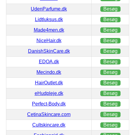
UdenParfume.dk
Besøg
Lidtluksus.dk
Besøg
Made4men.dk
Besøg
NiceHair.dk
Besøg
DanishSkinCare.dk
Besøg
EDOA.dk
Besøg
Mecindo.dk
Besøg
HairOutlet.dk
Besøg
eHudpleje.dk
Besøg
Perfect-Body.dk
Besøg
CetinaSkincare.com
Besøg
Cultskincare.dk
Besøg