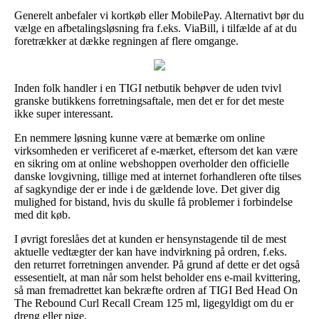
Generelt anbefaler vi kortkøb eller MobilePay. Alternativt bør du
vælge en afbetalingsløsning fra f.eks. ViaBill, i tilfælde af at du
foretrækker at dække regningen af flere omgange.
Inden folk handler i en TIGI netbutik behøver de uden tvivl
granske butikkens forretningsaftale, men det er for det meste
ikke super interessant.
En nemmere løsning kunne være at bemærke om online
virksomheden er verificeret af e-mærket, eftersom det kan være
en sikring om at online webshoppen overholder den officielle
danske lovgivning, tillige med at internet forhandleren ofte tilses
af sagkyndige der er inde i de gældende love. Det giver dig
mulighed for bistand, hvis du skulle få problemer i forbindelse
med dit køb.
I øvrigt foreslåes det at kunden er hensynstagende til de mest
aktuelle vedtægter der kan have indvirkning på ordren, f.eks.
den returret forretningen anvender. På grund af dette er det også
essesentielt, at man når som helst beholder ens e-mail kvittering,
så man fremadrettet kan bekræfte ordren af TIGI Bed Head On
The Rebound Curl Recall Cream 125 ml, ligegyldigt om du er
dreng eller pige.