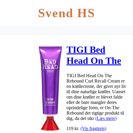
Svend HS
TIGI Bed
Head On The
Rebound Curl
TIGI Bed Head On The
Recall Cream
Rebound Curl Recall Cream er
en krøllecreme, der giver nyt liv
125 ml
til dine naturlige krøller. Uanset
om dine krøller er blevet falde
eller de bare mangler deres
oprindelige form, er On The
Rebound det rigtige produkt til
dig, da det sikr
(Læs mere)
119
kr.
(Vis fragtpris)