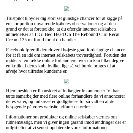
Trustpilot tilbyder dig stort set gunstige chancer for at kigge på
en stor portion nuværende køberes observationer og af den
grund er det at foretrække, at du eftergår internet selskabets
anmeldelser af TIGI Bed Head On The Rebound Curl Recall
Cream 125 ml forud for at du handler.
Facebook fører til derudover i højeste grad fordelagtige chancer
for at få en idé om internet selskabets troværdighed. Foruden det
møder vi en række online forhandlere hvor du kan tilkendegive
en kritik af deres køb, hvilket lige så vel burde bruges til at
afveje hvor tilfredse kunderne er.
Hjemmesiden er finansieret af indtægter fra annoncer. Vi har
tætte samarbejder med flere online forhandlere da vi annoncerer
deres varer, og indkasserer godtgørelse for så vidt en af de
besøgende på vores website udfører en ordre.
Informationer om produkter og online selskaber værnes om
rutinemæssigt, men vi giver ingen garanti imod ændringer der er
udført efter at vi senest opdaterede vores informationer.