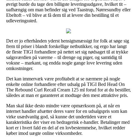
øvrigt burde du tage den billigste leveringsudgave, hvilket tit –
uafhængig om man befinder sig ved Taastrup, Nørresundby eller
Ebeltoft – vil blive at få dem til at levere din bestilling til et
udleveringssted.
Det er jo efterhånden yderst hensigtsmæssigt for folk at søge sig
frem til priser i blandt forskellige netbutikker, og ergo har langt
de fleste TIGI forhandlere på nettet set sig nødsaget til at trykke
salgsværdien på varerne – til drenge og piger, og samtidig til
voksne – markant, og endda nogle gange love levering uden
omkostninger.
Det kan immervæk være profitabelt at se nærmere på nogle
enkelte online forhandlere efter udsalg på TIGI Bed Head On
The Rebound Curl Recall Cream 125 ml forud for at du bestiller,
således at man er garanteret at modtage den mest attraktive pris.
Man skal ikke desto mindre være opmærksom på, at når en
internet handler afsætter deres varer for en udsalgspris som kan
virke usædvanlig god, så kunne det undertiden være et
karakteristika der viser en bedragerisk e-handler. Betalinger med
kort er i hvert fald en del af en lovbestemmelse, hvilket redder
køber imod uægte online virksomheder.