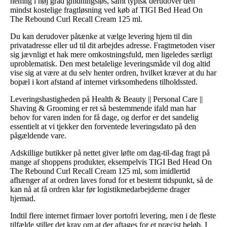
nemlig i høj grad gnidningsløs, samt typisk derudover den
mindst kostelige fragtløsning ved køb af TIGI Bed Head On
The Rebound Curl Recall Cream 125 ml.
Du kan derudover påtænke at vælge levering hjem til din
privatadresse eller ud til dit arbejdes adresse. Fragtmetoden viser
sig jævnligt et hak mere omkostningsfuld, men ligeledes særligt
uproblematisk. Den mest betalelige leveringsmåde vil dog altid
vise sig at være at du selv henter ordren, hvilket kræver at du har
bopæl i kort afstand af internet virksomhedens tilholdssted.
Leveringshastigheden på Health & Beauty || Personal Care ||
Shaving & Grooming er ret så bestemmende ifald man har
behov for varen inden for få dage, og derfor er det sandelig
essentielt at vi tjekker den forventede leveringsdato på den
pågældende vare.
Adskillige butikker på nettet giver løfte om dag-til-dag fragt på
mange af shoppens produkter, eksempelvis TIGI Bed Head On
The Rebound Curl Recall Cream 125 ml, som imidlertid
afhænger af at ordren laves forud for et bestemt tidspunkt, så de
kan nå at få ordren klar før logistikmedarbejderne drager
hjemad.
Indtil flere internet firmaer lover portofri levering, men i de fleste
tilfælde stiller det krav om at der aftages for et præcist beløb. I