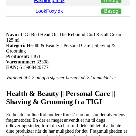
Fashiongirl.dk
Besøg
LookFoxy.dk
Besøg
Navn:
TIGI Bed Head On The Rebound Curl Recall Cream
125 ml
Kategori:
Health & Beauty || Personal Care || Shaving &
Grooming
Producent:
TIGI
Varenummer:
33308
EAN:
615908420777
Vurderet til
4.2
ud af 5 stjerner baseret på
22
anmeldelser
Health & Beauty || Personal Care ||
Shaving & Grooming fra TIGI
En hel del online forhandlere foreslår nu om stunder alverdens
fragtmetoder. En der er meget anvendt er nu til dags
udleveringssteder, fordi du så har fuld fleksibilitet til at hente
dine produkter når du har mulighed for det. Fragtmuligheden er