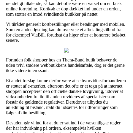
uendeligt tiltalende, så kan det ofte være en varsel om en falsk
online forretning. Kortkøb er dog dækket ind under en orden,
som støtter en imod svindlende butikker på nettet.
Vi tilråder generelt kortbestillinger eller betalinger med mobilen.
Som en anden løsning kan du overveje et afbetalingstilbud fra
for eksempel ViaBill, forudsat du higer efter at honorere beløbet
senere.
Forinden folk shopper hos en Thera-Band butik behøver de
uden tvivl studere webbutikkens handelsaftale, dog er det gerne
ikke videre interessant.
Et andet forslag kunne derfor være at se hvorvidt e-forhandleren
er støttet af e-mærket, eftersom det ofte er et tegn på at internet
shoppen accepterer den officielle danske lovgivning, udover at
virksomheden fra tid til anden revideres af specialister som
forstår de gældende regulativer. Derudover tilbydes du
anledning til bistand, ifald du udsættes for udfordringer som
følge af din bestilling.
Desuden går vi ind for at du er sat ind i de væsentligste regler
der har indvirkning på ordren, eksempelvis hvilken