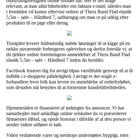
ombytningsrettighed online firmaet har. Her er det tillige
relevant, at man altid bibeholder ens faktura e-mail, således man
i fremtiden vil kunne eftervise ordren af Thera Band Flad elastik
5,5m – sølv – Hårdhed 7, uafhængig om man er på udkig efter
produkter til en pige eller dreng.
Trustpilot leverer fuldstændig stabile løsninger til at kigge på en
række nuværende forbrugeres oplevelser og derfor foreslår vi, at
du tjekker online forretningens anmeldelser af Thera Band Flad
elastik 5,5m – sølv – Hårdhed 7 inden du bestiller.
Facebook forærer dig for øvrigt tilpas værdifulde genveje til at få
indblik i e-shoppens pålidelighed. I øvrigt er der nogle e-
forhandlere hvor folk kan levere en anmeldelse af ordreforløbet,
som desuden må benyttes til at fornemme kundetilfredsheden.
Hjemmesiden er finansieret af indtægter fra annoncer. Vi har
samarbejder med adskillige online selskaber da vi præsenterer
firmaernes tilbud, og opnår honorar i tilfælde af at den person vi
sender videre udfører et køb.
Viden vedrørende varer og netshops understøttes hyppigt, men