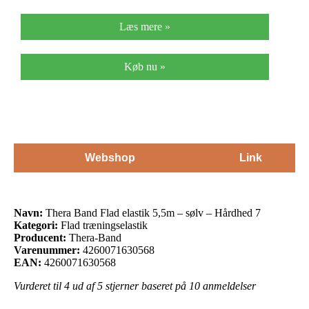
Læs mere »
Køb nu »
Webshop
Link
Navn:
Thera Band Flad elastik 5,5m – sølv – Hårdhed 7
Kategori:
Flad træningselastik
Producent:
Thera-Band
Varenummer:
4260071630568
EAN:
4260071630568
Vurderet til
4
ud af 5 stjerner baseret på
10
anmeldelser