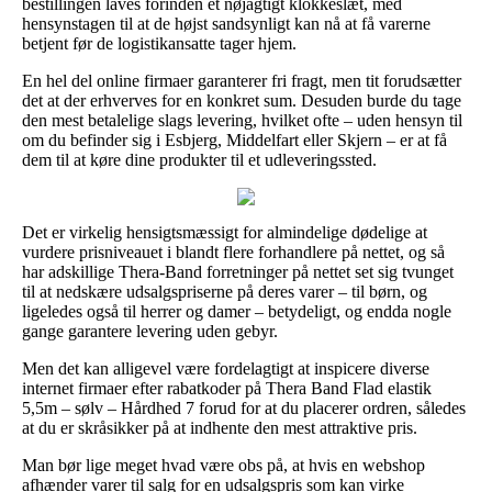
bestillingen laves forinden et nøjagtigt klokkeslæt, med
hensynstagen til at de højst sandsynligt kan nå at få varerne
betjent før de logistikansatte tager hjem.
En hel del online firmaer garanterer fri fragt, men tit forudsætter
det at der erhverves for en konkret sum. Desuden burde du tage
den mest betalelige slags levering, hvilket ofte – uden hensyn til
om du befinder sig i Esbjerg, Middelfart eller Skjern – er at få
dem til at køre dine produkter til et udleveringssted.
Det er virkelig hensigtsmæssigt for almindelige dødelige at
vurdere prisniveauet i blandt flere forhandlere på nettet, og så
har adskillige Thera-Band forretninger på nettet set sig tvunget
til at nedskære udsalgspriserne på deres varer – til børn, og
ligeledes også til herrer og damer – betydeligt, og endda nogle
gange garantere levering uden gebyr.
Men det kan alligevel være fordelagtigt at inspicere diverse
internet firmaer efter rabatkoder på Thera Band Flad elastik
5,5m – sølv – Hårdhed 7 forud for at du placerer ordren, således
at du er skråsikker på at indhente den mest attraktive pris.
Man bør lige meget hvad være obs på, at hvis en webshop
afhænder varer til salg for en udsalgspris som kan virke