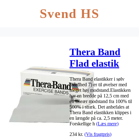
Svend HS
Thera Band
Flad elastik
5,5m – sølv –
Thera Band elastikker i sølv
Hårdhed 7
(hårdhed 7) er til øvelser med
meget høj modstand.Elastikken
har en bredde på 12,5 cm med
en lineær modstand fra 100% til
500% i stræk. Det anbefales at
Thera Band elastikken klippes i
en længde på ca. 2,5 meter.
Forskellige h
(Læs mere)
234
kr.
(Vis fragtpris)