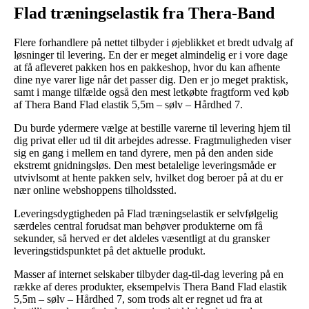
Flad træningselastik fra Thera-Band
Flere forhandlere på nettet tilbyder i øjeblikket et bredt udvalg af
løsninger til levering. En der er meget almindelig er i vore dage
at få afleveret pakken hos en pakkeshop, hvor du kan afhente
dine nye varer lige når det passer dig. Den er jo meget praktisk,
samt i mange tilfælde også den mest letkøbte fragtform ved køb
af Thera Band Flad elastik 5,5m – sølv – Hårdhed 7.
Du burde ydermere vælge at bestille varerne til levering hjem til
dig privat eller ud til dit arbejdes adresse. Fragtmuligheden viser
sig en gang i mellem en tand dyrere, men på den anden side
ekstremt gnidningsløs. Den mest betalelige leveringsmåde er
utvivlsomt at hente pakken selv, hvilket dog beroer på at du er
nær online webshoppens tilholdssted.
Leveringsdygtigheden på Flad træningselastik er selvfølgelig
særdeles central forudsat man behøver produkterne om få
sekunder, så herved er det aldeles væsentligt at du gransker
leveringstidspunktet på det aktuelle produkt.
Masser af internet selskaber tilbyder dag-til-dag levering på en
række af deres produkter, eksempelvis Thera Band Flad elastik
5,5m – sølv – Hårdhed 7, som trods alt er regnet ud fra at