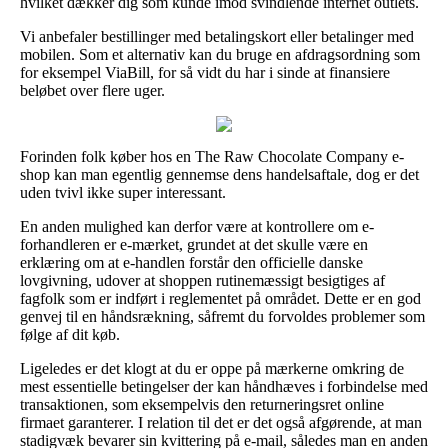
hvilket dækker dig som kunde imod svindlende internet outlets.
Vi anbefaler bestillinger med betalingskort eller betalinger med
mobilen. Som et alternativ kan du bruge en afdragsordning som
for eksempel ViaBill, for så vidt du har i sinde at finansiere
beløbet over flere uger.
Forinden folk køber hos en The Raw Chocolate Company e-
shop kan man egentlig gennemse dens handelsaftale, dog er det
uden tvivl ikke super interessant.
En anden mulighed kan derfor være at kontrollere om e-
forhandleren er e-mærket, grundet at det skulle være en
erklæring om at e-handlen forstår den officielle danske
lovgivning, udover at shoppen rutinemæssigt besigtiges af
fagfolk som er indført i reglementet på området. Dette er en god
genvej til en håndsrækning, såfremt du forvoldes problemer som
følge af dit køb.
Ligeledes er det klogt at du er oppe på mærkerne omkring de
mest essentielle betingelser der kan håndhæves i forbindelse med
transaktionen, som eksempelvis den returneringsret online
firmaet garanterer. I relation til det er det også afgørende, at man
stadigvæk bevarer sin kvittering på e-mail, således man en anden