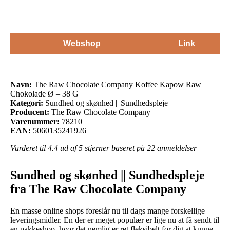
Webshop
Link
Navn:
The Raw Chocolate Company Koffee Kapow Raw
Chokolade Ø – 38 G
Kategori:
Sundhed og skønhed || Sundhedspleje
Producent:
The Raw Chocolate Company
Varenummer:
78210
EAN:
5060135241926
Vurderet til
4.4
ud af 5 stjerner baseret på
22
anmeldelser
Sundhed og skønhed || Sundhedspleje
fra The Raw Chocolate Company
En masse online shops foreslår nu til dags mange forskellige
leveringsmidler. En der er meget populær er lige nu at få sendt til
en pakkeshop, hvor det nemlig er ret fleksibelt for dig at kunne