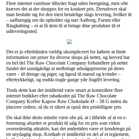
Flere internet varehuse tilbyder fragt uden beregning, men ofte
kræves det at der shoppes for en konkret pris. Derudover skal
man beslutte sig for den mest betalelige slags levering, hvilket tit
– uafhængig om du opholder sig nær Aalborg, Farum eller
Ringkøbing – er at få dem til at bringe dine produkter til et
udleveringssted.
Det er jo efterhånden vældig ukompliceret for købere at finde
information om priser fra diverse shops på nettet, og herved har
en hel del The Raw Chocolate Company forhandlere på nettet
fundet det uundgåeligt at nedbringe udsalgspriserne på deres
varer – til drenge og piger, og ligeså til mænd og kvinder –
eftertrykkeligt, og endda nogle gange yde fragtfri levering.
Trods dette kan det imidlertid være smart at kontrollere flere
internet butikker efter rabatkoder på The Raw Chocolate
Company Koffee Kapow Raw Chokolade Ø – 38 G inden du
placerer ordren, så du er sikret at opnå den prisbilligste pris.
Du skal ikke desto mindre være obs på, at i tilfælde af at en e-
forretning afsætter et produkt til salg for en pris som virker
overordentlig attraktiv, kan det undertiden være et kendetegn på
en snydagtig shop. Kortkøb er imidlertid en del af et reglement,