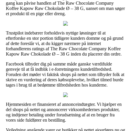
gang kan påvise handlen af The Raw Chocolate Company
Koffee Kapow Raw Chokolade Ø – 38 G, uanset om man søger
et produkt til en pige eller dreng.
Trustpilot indebærer forholdsvis nyttige løsninger til at
efterforske en stor portion tidligere kunders domme og på grund
af dette foreslår vi, at du kigger nærmere på internet
forhandlerens ratings af The Raw Chocolate Company Koffee
Kapow Raw Chokolade Ø – 38 G inden du placerer din ordre.
Facebook tilbyder dig på samme måde ganske værdifulde
genveje til at få indblik i e-forretningens kundetilfredshed.
Foruden det møder vi faktisk shops på nettet som tilbyder folk at
skrive en vurdering af deres købsoplevelse, hvilket tilmed burde
tages i brug til at bedømme tilfredsheden hos kunderne.
Hjemmesiden er finansieret af annonceindtægter. Vi hjælper en
del shops på nettet og annoncerer virksomhedernes produkter,
og indtjener betaling under forudsætning af at en bruger fra
vores side fuldfører en bestilling.
Vejledning angående varer og butikker på nettet ajourføres nu og