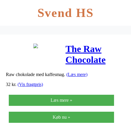
Svend HS
The Raw
Chocolate
Company
Raw chokolade med kaffesmag.
(Læs mere)
Koffee Kapow
32
kr.
(Vis fragtpris)
Raw
Læs mere »
Chokolade Ø
– 38 G
Køb nu »