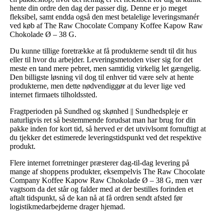
hente din ordre den dag der passer dig. Denne er jo meget
fleksibel, samt endda også den mest betalelige leveringsmanér
ved køb af The Raw Chocolate Company Koffee Kapow Raw
Chokolade Ø – 38 G.
Du kunne tillige foretrække at få produkterne sendt til dit hus
eller til hvor du arbejder. Leveringsmetoden viser sig for det
meste en tand mere pebret, men samtidig virkelig let gængelig.
Den billigste løsning vil dog til enhver tid være selv at hente
produkterne, men dette nødvendiggør at du lever lige ved
internet firmaets tilholdssted.
Fragtperioden på Sundhed og skønhed || Sundhedspleje er
naturligvis ret så bestemmende forudsat man har brug for din
pakke inden for kort tid, så herved er det utvivlsomt fornuftigt at
du tjekker det estimerede leveringstidspunkt ved det respektive
produkt.
Flere internet forretninger præsterer dag-til-dag levering på
mange af shoppens produkter, eksempelvis The Raw Chocolate
Company Koffee Kapow Raw Chokolade Ø – 38 G, men vær
vagtsom da det står og falder med at der bestilles forinden et
aftalt tidspunkt, så de kan nå at få ordren sendt afsted før
logistikmedarbejderne drager hjemad.