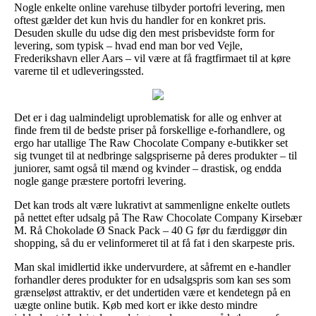
Nogle enkelte online varehuse tilbyder portofri levering, men
oftest gælder det kun hvis du handler for en konkret pris.
Desuden skulle du udse dig den mest prisbevidste form for
levering, som typisk – hvad end man bor ved Vejle,
Frederikshavn eller Aars – vil være at få fragtfirmaet til at køre
varerne til et udleveringssted.
Det er i dag ualmindeligt uproblematisk for alle og enhver at
finde frem til de bedste priser på forskellige e-forhandlere, og
ergo har utallige The Raw Chocolate Company e-butikker set
sig tvunget til at nedbringe salgspriserne på deres produkter – til
juniorer, samt også til mænd og kvinder – drastisk, og endda
nogle gange præstere portofri levering.
Det kan trods alt være lukrativt at sammenligne enkelte outlets
på nettet efter udsalg på The Raw Chocolate Company Kirsebær
M. Rå Chokolade Ø Snack Pack – 40 G før du færdiggør din
shopping, så du er velinformeret til at få fat i den skarpeste pris.
Man skal imidlertid ikke undervurdere, at såfremt en e-handler
forhandler deres produkter for en udsalgspris som kan ses som
grænseløst attraktiv, er det undertiden være et kendetegn på en
uægte online butik. Køb med kort er ikke desto mindre