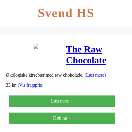
Svend HS
The Raw
Chocolate
Company
Økologiske kirsebær med raw chokolade.
(Læs mere)
Kirsebær M.
33
kr.
(Vis fragtpris)
Rå Chokolade
Læs mere »
Ø Snack Pack
– 40 G
Køb nu »