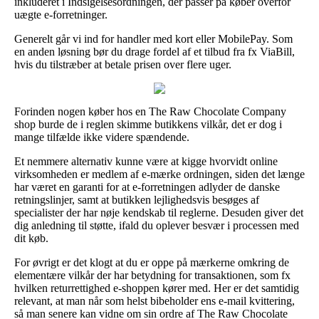
inkluderet i Indsigelsesordningen, der passer på køber overfor
uægte e-forretninger.
Generelt går vi ind for handler med kort eller MobilePay. Som
en anden løsning bør du drage fordel af et tilbud fra fx ViaBill,
hvis du tilstræber at betale prisen over flere uger.
Forinden nogen køber hos en The Raw Chocolate Company
shop burde de i reglen skimme butikkens vilkår, det er dog i
mange tilfælde ikke videre spændende.
Et nemmere alternativ kunne være at kigge hvorvidt online
virksomheden er medlem af e-mærke ordningen, siden det længe
har været en garanti for at e-forretningen adlyder de danske
retningslinjer, samt at butikken lejlighedsvis besøges af
specialister der har nøje kendskab til reglerne. Desuden giver det
dig anledning til støtte, ifald du oplever besvær i processen med
dit køb.
For øvrigt er det klogt at du er oppe på mærkerne omkring de
elementære vilkår der har betydning for transaktionen, som fx
hvilken returrettighed e-shoppen kører med. Her er det samtidig
relevant, at man når som helst bibeholder ens e-mail kvittering,
så man senere kan vidne om sin ordre af The Raw Chocolate