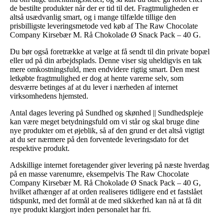
de bestilte produkter når der er tid til det. Fragtmuligheden er
altså usædvanlig smart, og i mange tilfælde tillige den
prisbilligste leveringsmetode ved køb af The Raw Chocolate
Company Kirsebær M. Rå Chokolade Ø Snack Pack – 40 G.
Du bør også foretrække at vælge at få sendt til din private bopæl
eller ud på din arbejdsplads. Denne viser sig uheldigvis en tak
mere omkostningsfuld, men endvidere rigtig smart. Den mest
letkøbte fragtmulighed er dog at hente varerne selv, som
desværre betinges af at du lever i nærheden af internet
virksomhedens hjemsted.
Antal dages levering på Sundhed og skønhed || Sundhedspleje
kan være meget betydningsfuld om vi står og skal bruge dine
nye produkter om et øjeblik, så af den grund er det altså vigtigt
at du ser nærmere på den forventede leveringsdato for det
respektive produkt.
Adskillige internet foretagender giver levering på næste hverdag
på en masse varenumre, eksempelvis The Raw Chocolate
Company Kirsebær M. Rå Chokolade Ø Snack Pack – 40 G,
hvilket afhænger af at orden realiseres tidligere end et fastslået
tidspunkt, med det formål at de med sikkerhed kan nå at få dit
nye produkt klargjort inden personalet har fri.