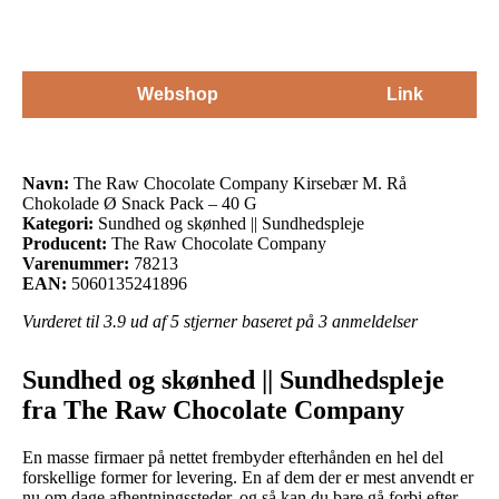
Webshop
Link
Navn:
The Raw Chocolate Company Kirsebær M. Rå
Chokolade Ø Snack Pack – 40 G
Kategori:
Sundhed og skønhed || Sundhedspleje
Producent:
The Raw Chocolate Company
Varenummer:
78213
EAN:
5060135241896
Vurderet til
3.9
ud af 5 stjerner baseret på
3
anmeldelser
Sundhed og skønhed || Sundhedspleje
fra The Raw Chocolate Company
En masse firmaer på nettet frembyder efterhånden en hel del
forskellige former for levering. En af dem der er mest anvendt er
nu om dage afhentningssteder, og så kan du bare gå forbi efter