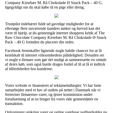
Company Kirsebær M. Rå Chokolade Ø Snack Pack – 40 G,
ligegyldigt om du skal købe til en pige eller dreng.
Trustpilot indebærer fuldt ud gavnlige muligheder for at
eftersøge flere nuværende kunders tanker og herved kan det
være til hjælp, at du gennemgår internet shoppens kritik af The
Raw Chocolate Company Kirsebær M. Rå Chokolade Ø Snack
Pack – 40 G forinden du placerer din ordre.
Facebook fremskaffer lignende nogle habile chancer for at få
kendskab til internet virksomhedens pålidelighed. Desuden ser
vi nogle e-firmaer som gør det muligt at sammensætte en omtale
af deres køb, som også burde drages fordel af til at få et indtryk
af tilfredsheden hos kunderne.
Vores website er finansieret af reklameindtægter. Vi har faste
samarbejder med et hav af outlets på nettet i Danmark når vi
fremviser firmaernes varer, og tjener kommission under
forudsætning af at en bruger fra vores side gennemfører en
transaktion.
Oplysninger omkring varer og online varehuse vedligeholdes nu