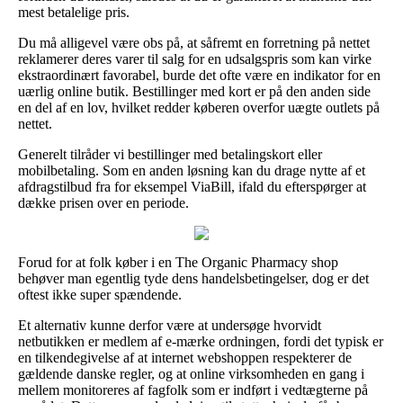
mest betalelige pris.
Du må alligevel være obs på, at såfremt en forretning på nettet
reklamerer deres varer til salg for en udsalgspris som kan virke
ekstraordinært favorabel, burde det ofte være en indikator for en
uærlig online butik. Bestillinger med kort er på den anden side
en del af en lov, hvilket redder køberen overfor uægte outlets på
nettet.
Generelt tilråder vi bestillinger med betalingskort eller
mobilbetaling. Som en anden løsning kan du drage nytte af et
afdragstilbud fra for eksempel ViaBill, ifald du efterspørger at
dække prisen over en periode.
Forud for at folk køber i en The Organic Pharmacy shop
behøver man egentlig tyde dens handelsbetingelser, dog er det
oftest ikke super spændende.
Et alternativ kunne derfor være at undersøge hvorvidt
netbutikken er medlem af e-mærke ordningen, fordi det typisk er
en tilkendegivelse af at internet webshoppen respekterer de
gældende danske regler, og at online virksomheden en gang i
mellem monitoreres af fagfolk som er indført i vedtægterne på