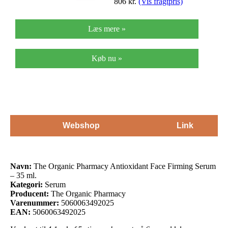
806
kr.
(Vis fragtpris)
Læs mere »
Køb nu »
Webshop
Link
Navn:
The Organic Pharmacy Antioxidant Face Firming Serum
– 35 ml.
Kategori:
Serum
Producent:
The Organic Pharmacy
Varenummer:
5060063492025
EAN:
5060063492025