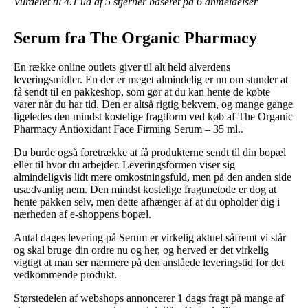
Vurderet til
4.1
ud af 5 stjerner baseret på
6
anmeldelser
Serum fra The Organic Pharmacy
En række online outlets giver til alt held alverdens
leveringsmidler. En der er meget almindelig er nu om stunder at
få sendt til en pakkeshop, som gør at du kan hente de købte
varer når du har tid. Den er altså rigtig bekvem, og mange gange
ligeledes den mindst kostelige fragtform ved køb af The Organic
Pharmacy Antioxidant Face Firming Serum – 35 ml..
Du burde også foretrække at få produkterne sendt til din bopæl
eller til hvor du arbejder. Leveringsformen viser sig
almindeligvis lidt mere omkostningsfuld, men på den anden side
usædvanlig nem. Den mindst kostelige fragtmetode er dog at
hente pakken selv, men dette afhænger af at du opholder dig i
nærheden af e-shoppens bopæl.
Antal dages levering på Serum er virkelig aktuel såfremt vi står
og skal bruge din ordre nu og her, og herved er det virkelig
vigtigt at man ser nærmere på den anslåede leveringstid for det
vedkommende produkt.
Størstedelen af webshops annoncerer 1 dags fragt på mange af