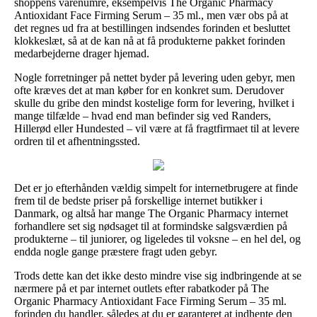
shoppens varenumre, eksempelvis The Organic Pharmacy
Antioxidant Face Firming Serum – 35 ml., men vær obs på at
det regnes ud fra at bestillingen indsendes forinden et besluttet
klokkeslæt, så at de kan nå at få produkterne pakket forinden
medarbejderne drager hjemad.
Nogle forretninger på nettet byder på levering uden gebyr, men
ofte kræves det at man køber for en konkret sum. Derudover
skulle du gribe den mindst kostelige form for levering, hvilket i
mange tilfælde – hvad end man befinder sig ved Randers,
Hillerød eller Hundested – vil være at få fragtfirmaet til at levere
ordren til et afhentningssted.
Det er jo efterhånden vældig simpelt for internetbrugere at finde
frem til de bedste priser på forskellige internet butikker i
Danmark, og altså har mange The Organic Pharmacy internet
forhandlere set sig nødsaget til at formindske salgsværdien på
produkterne – til juniorer, og ligeledes til voksne – en hel del, og
endda nogle gange præstere fragt uden gebyr.
Trods dette kan det ikke desto mindre vise sig indbringende at se
nærmere på et par internet outlets efter rabatkoder på The
Organic Pharmacy Antioxidant Face Firming Serum – 35 ml.
forinden du handler, således at du er garanteret at indhente den