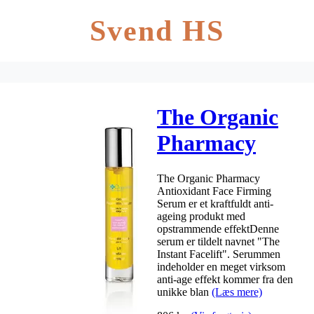
Svend HS
The Organic
Pharmacy
Antioxidant
The Organic Pharmacy
Face Firming
Antioxidant Face Firming
Serum er et kraftfuldt anti-
Serum – 35
ageing produkt med
opstrammende effektDenne
ml.
serum er tildelt navnet "The
Instant Facelift". Serummen
indeholder en meget virksom
anti-age effekt kommer fra den
unikke blan
(Læs mere)