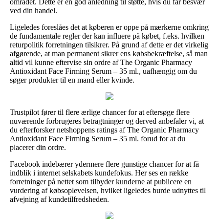
området. Dette er en god anledning til støtte, hvis du får besvær
ved din handel.
Ligeledes foreslåes det at køberen er oppe på mærkerne omkring
de fundamentale regler der kan influere på købet, f.eks. hvilken
returpolitik forretningen tilsikrer. På grund af dette er det virkelig
afgørende, at man permanent sikrer ens købsbekræftelse, så man
altid vil kunne eftervise sin ordre af The Organic Pharmacy
Antioxidant Face Firming Serum – 35 ml., uafhængig om du
søger produkter til en mand eller kvinde.
Trustpilot fører til flere ærlige chancer for at eftersøge flere
nuværende forbrugeres betragtninger og derved anbefaler vi, at
du efterforsker netshoppens ratings af The Organic Pharmacy
Antioxidant Face Firming Serum – 35 ml. forud for at du
placerer din ordre.
Facebook indebærer ydermere flere gunstige chancer for at få
indblik i internet selskabets kundefokus. Her ses en række
forretninger på nettet som tilbyder kunderne at publicere en
vurdering af købsoplevelsen, hvilket ligeledes burde udnyttes til
afvejning af kundetilfredsheden.