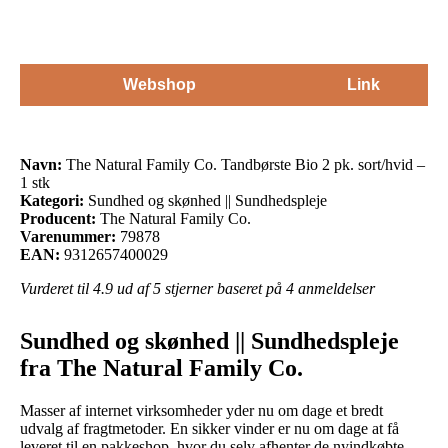
Webshop
Link
Navn:
The Natural Family Co. Tandbørste Bio 2 pk. sort/hvid –
1 stk
Kategori:
Sundhed og skønhed || Sundhedspleje
Producent:
The Natural Family Co.
Varenummer:
79878
EAN:
9312657400029
Vurderet til
4.9
ud af 5 stjerner baseret på
4
anmeldelser
Sundhed og skønhed || Sundhedspleje
fra The Natural Family Co.
Masser af internet virksomheder yder nu om dage et bredt
udvalg af fragtmetoder. En sikker vinder er nu om dage at få
leveret til en pakkeshop, hvor du selv afhenter de nyindkøbte