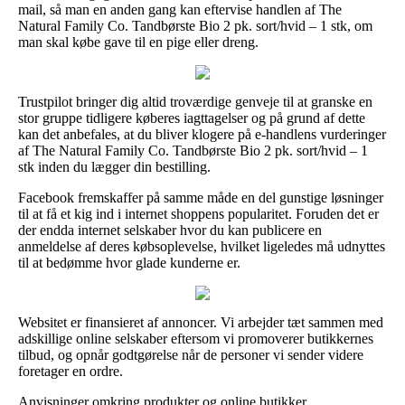
mail, så man en anden gang kan eftervise handlen af The
Natural Family Co. Tandbørste Bio 2 pk. sort/hvid – 1 stk, om
man skal købe gave til en pige eller dreng.
Trustpilot bringer dig altid troværdige genveje til at granske en
stor gruppe tidligere køberes iagttagelser og på grund af dette
kan det anbefales, at du bliver klogere på e-handlens vurderinger
af The Natural Family Co. Tandbørste Bio 2 pk. sort/hvid – 1
stk inden du lægger din bestilling.
Facebook fremskaffer på samme måde en del gunstige løsninger
til at få et kig ind i internet shoppens popularitet. Foruden det er
der endda internet selskaber hvor du kan publicere en
anmeldelse af deres købsoplevelse, hvilket ligeledes må udnyttes
til at bedømme hvor glade kunderne er.
Websitet er finansieret af annoncer. Vi arbejder tæt sammen med
adskillige online selskaber eftersom vi promoverer butikkernes
tilbud, og opnår godtgørelse når de personer vi sender videre
foretager en ordre.
Anvisninger omkring produkter og online butikker