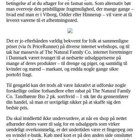
betingelse af at du aftager for en fastsat sum. Som alternativ bør
man overveje den prisbilligste fragtmulighed, der mange gange –
hvad end man er i Viborg, Odder eller Hinnerup – vil være at få
leveret varerne til et afhentningssted.
Det er jo efterhånden vældig bekvemt for folk at sammenligne
priser (via fx PriceRunner) på diverse internet webshops, og til
tak har massevis af The Natural Family Co. internet forretninger
i Danmark været tvunget til at nedsætte udsalgspriserne på
mange af deres produkter – til drenge og piger, og samtidig til
kvinder og mænd – markant, og endda nogle gange sikre
portofri fragt.
Til gengæld kan det trods alt være lukrativt at udforske nogle
forskellige online forhandlere efter rabat på The Natural Family
Co. Tandbørste Bio 2 pk. sort/hvid – 1 stk før du gennemfører
din handel, så man er usvigeligt sikker på at skaffe sig den
bedste pris.
Du skal imidlertid ikke undervurdere, at når en shop på nettet
afhænder deres varer til salg for en udsalgspris som virker
uendeligt overkommelig, er det undertiden være et fingerpeg om
en svindel e-butik. Køb med kort er på den anden side omsluttet