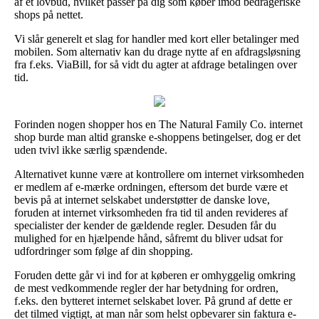
af et lovbud, hvilket passer på dig som køber imod bedrageriske
shops på nettet.
Vi slår generelt et slag for handler med kort eller betalinger med
mobilen. Som alternativ kan du drage nytte af en afdragsløsning
fra f.eks. ViaBill, for så vidt du agter at afdrage betalingen over
tid.
Forinden nogen shopper hos en The Natural Family Co. internet
shop burde man altid granske e-shoppens betingelser, dog er det
uden tvivl ikke særlig spændende.
Alternativet kunne være at kontrollere om internet virksomheden
er medlem af e-mærke ordningen, eftersom det burde være et
bevis på at internet selskabet understøtter de danske love,
foruden at internet virksomheden fra tid til anden revideres af
specialister der kender de gældende regler. Desuden får du
mulighed for en hjælpende hånd, såfremt du bliver udsat for
udfordringer som følge af din shopping.
Foruden dette går vi ind for at køberen er omhyggelig omkring
de mest vedkommende regler der har betydning for ordren,
f.eks. den bytteret internet selskabet lover. På grund af dette er
det tilmed vigtigt, at man når som helst opbevarer sin faktura e-