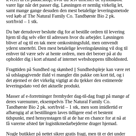
varer lige når det passer dig. Løsningen er nemlig virkelig let,
samt mange gange desuden den mest betalelige leveringsmetode
ved køb af The Natural Family Co. Tandbørste Bio 2 pk.
sort/hvid – 1 stk.
Du bør derudover beslutte dig for at bestille ordren til levering
hjem til dig selv eller til adressen hvor du arbejder. Løsningen
bliver af og til en tak mere omkostningsfuld, men omvendt
yderst smertefri. Den mest betalelige leveringsløsning vil dog til
enhver tid være selv at hente ordren, men det beroer på at du
opholder dig i kort afstand af internet webshoppens tilholdssted.
Fragttiden på Sundhed og skønhed || Sundhedspleje kan være ret
så udslagsgivende ifald vi mangler din pakke om kort tid, og i
det øjemed er det virkelig vigtigt at du tjekker den estimerede
leveringsdato ved det aktuelle produkt.
Masser af e-forretninger frembyder dag-til-dag fragt på mange af
deres varenumre, eksempelvis The Natural Family Co.
Tandbørste Bio 2 pk. sort/hvid – 1 stk, men som imidlertid er
afhængig af at bestillingen laves tidligere end et bestemt
tidspunkt, med hensynstagen til at de har en chance for at nå at
få varerne afsted før logistikmedarbejderne drager hjemad.
Nogle butikker på nettet sikrer gratis fragt, men tit er det under