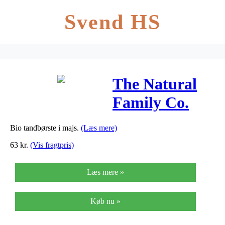
Svend HS
The Natural
Family Co.
Tandbørste
Bio tandbørste i majs.
(Læs mere)
Bio 2 pk.
63
kr.
(Vis fragtpris)
sort/hvid – 1
Læs mere »
stk
Køb nu »