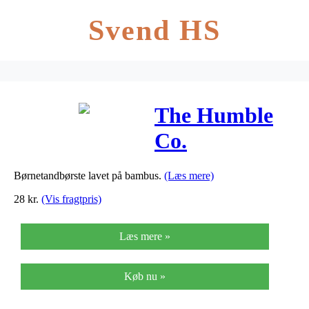
Svend HS
The Humble
Co.
Tandbørste
Børnetandbørste lavet på bambus.
(Læs mere)
børn mix – 1
28
kr.
(Vis fragtpris)
stk
Læs mere »
Køb nu »