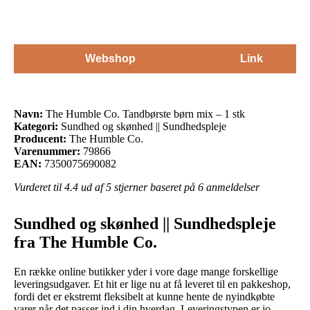
Webshop
Link
Navn:
The Humble Co. Tandbørste børn mix – 1 stk
Kategori:
Sundhed og skønhed || Sundhedspleje
Producent:
The Humble Co.
Varenummer:
79866
EAN:
7350075690082
Vurderet til
4.4
ud af 5 stjerner baseret på
6
anmeldelser
Sundhed og skønhed || Sundhedspleje
fra The Humble Co.
En række online butikker yder i vore dage mange forskellige
leveringsudgaver. Et hit er lige nu at få leveret til en pakkeshop,
fordi det er ekstremt fleksibelt at kunne hente de nyindkøbte
varer når det passer ind i din hverdag. Leveringstypen er jo