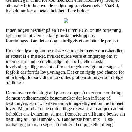
Generelt går vi ind for køb med kort eller MobilePay. Som et
alternativ bør du anvende en løsning fra eksempelvis ViaBill,
hvis du ønsker at betale beløbet i flere bidder.
Inden nogen bestiller på en The Humble Co. online forretning
bør man for at være sikker granske netshoppens
forretningsvilkår, det er dog naturligvis et omfattende projekt.
En anden løsning kunne måske være at bemærke om e-handlen
er støttet af e-mærket, hvilket burde være et fingerpeg om at
internet forhandleren efterfølger den officielle danske
lovgivning, tillige med at e-firmaet regelmæssigt undersøges af
fagfolk der forstår lovgivningen. Det er en rigtig god chance for
at få hjælp, for så vidt du forvoldes problemstillinger som følge
af dit køb.
Derudover er det klogt at køber er oppe på mærkerne omkring
de mest vedkommende bestemmelser der kan influere på
bestillingen, som fx hvilken ombytningsrettighed online firmaet
lover. På grund af dette er det tillige relevant, at man permanent
beholder ens kvittering, så man fremadrettet vil kunne bevise sin
bestilling af The Humble Co. Tandbørste børn mix – 1 stk,
uafhængig om man søger produkter til en pige eller dreng.