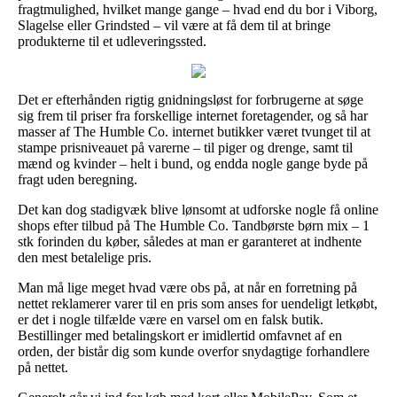
fragtmulighed, hvilket mange gange – hvad end du bor i Viborg,
Slagelse eller Grindsted – vil være at få dem til at bringe
produkterne til et udleveringssted.
Det er efterhånden rigtig gnidningsløst for forbrugerne at søge
sig frem til priser fra forskellige internet foretagender, og så har
masser af The Humble Co. internet butikker været tvunget til at
stampe prisniveauet på varerne – til piger og drenge, samt til
mænd og kvinder – helt i bund, og endda nogle gange byde på
fragt uden beregning.
Det kan dog stadigvæk blive lønsomt at udforske nogle få online
shops efter tilbud på The Humble Co. Tandbørste børn mix – 1
stk forinden du køber, således at man er garanteret at indhente
den mest betalelige pris.
Man må lige meget hvad være obs på, at når en forretning på
nettet reklamerer varer til en pris som anses for uendeligt letkøbt,
er det i nogle tilfælde være en varsel om en falsk butik.
Bestillinger med betalingskort er imidlertid omfavnet af en
orden, der bistår dig som kunde overfor snydagtige forhandlere
på nettet.