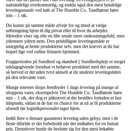
ualmindeligt overkommelig, og endda også den mest betalelige
leveringsmanér ved køb af The Humble Co. Tandbørste børn
mix – 1 stk.
Du kunne på samme måde afveje for og imod at vælge
udbringning hjem til dig privat eller til hvor du arbejder.
Metoden viser sig ofte en lille smule mere omkostningsfuld, men
ydermere yderst nem. Den prisbilligste leveringsmåde er
unægtelig at hente produkterne selv, men det kræver at du har
bopæl lige ved online firmaets hjemsted.
Fragtperioden på Sundhed og skønhed || Sundhedspleje er meget
udslagsgivende forudsat vi behøver produktet med det samme,
så herved er det uden tvivl aktuelt at du studerer leveringstiden
på den relevante vare.
Mange internet shops frembyder 1 dags levering på mange af
shoppens varer, eksempelvis The Humble Co. Tandbørste børn
mix – 1 stk, der dog er påkrævet at der bestilles forinden et fast
tidspunkt, sådan at de har en chance for at nå at få produkterne
afsendt før logistikpersonalet tager hjem.
Indtil flere e-firmaer garanterer levering uden gebyr, men i de
fleste tilfælde er det forbeholdt når der indkøbes for en fastsat
pris. Derudover burde du beslutte sig for den mest letkøbte