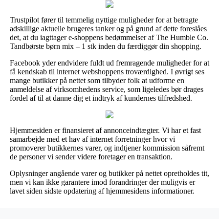
Trustpilot fører til temmelig nyttige muligheder for at betragte
adskillige aktuelle brugeres tanker og på grund af dette foreslåes
det, at du iagttager e-shoppens bedømmelser af The Humble Co.
Tandbørste børn mix – 1 stk inden du færdiggør din shopping.
Facebook yder endvidere fuldt ud fremragende muligheder for at
få kendskab til internet webshoppens troværdighed. I øvrigt ses
mange butikker på nettet som tilbyder folk at udforme en
anmeldelse af virksomhedens service, som ligeledes bør drages
fordel af til at danne dig et indtryk af kundernes tilfredshed.
Hjemmesiden er finansieret af annonceindtægter. Vi har et fast
samarbejde med et hav af internet forretninger hvor vi
promoverer butikkernes varer, og indtjener kommission såfremt
de personer vi sender videre foretager en transaktion.
Oplysninger angående varer og butikker på nettet opretholdes tit,
men vi kan ikke garantere imod forandringer der muligvis er
lavet siden sidste opdatering af hjemmesidens informationer.