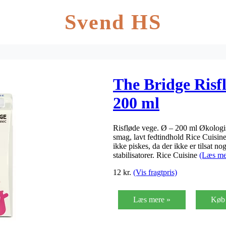
Svend HS
The Bridge Risf
200 ml
Risfløde vege. Ø – 200 ml Økologis
smag, lavt fedtindhold Rice Cuisine
ikke piskes, da der ikke er tilsat n
stabilisatorer. Rice Cuisine
(Læs me
12
kr.
(Vis fragtpris)
Læs mere »
Køb 