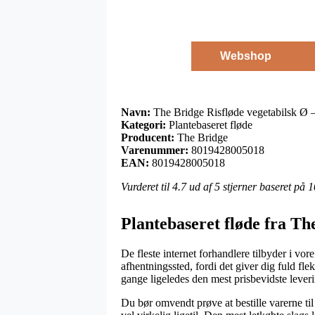
Webshop
Navn:
The Bridge Risfløde vegetabilsk Ø 
Kategori:
Plantebaseret fløde
Producent:
The Bridge
Varenummer:
8019428005018
EAN:
8019428005018
Vurderet til
4.7
ud af 5 stjerner baseret på
1
Plantebaseret fløde fra Th
De fleste internet forhandlere tilbyder i vo
afhentningssted, fordi det giver dig fuld flek
gange ligeledes den mest prisbevidste leve
Du bør omvendt prøve at bestille varerne til 