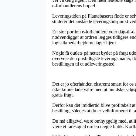
vel virkelig ligetil. Den mest letkøbte slags
e-forhandlerens bopæl.
Leveringstiden på Plantebaseret fløde er se
studerer det anslåede leveringstidspunkt ved
En stor portion e-forhandlere yder dag-til-
nødvendiggør at ordren lægges tidligere end
logistikmedarbejderne tager hjem.
Nogle få outlets på nettet byder på fragt ud
overveje den prisbilligste leveringsmanér, de
bestillingen til et udleveringssted.
Det er jo efterhånden ekstremt smart for os 
ikke kunne lade være med at mindske salgspri
gratis fragt.
Derfor kan det imidlertid blive profitabelt 
bestilling, således at du er velinformeret til at
Du må alligevel være omhyggelig med, at if
være et faresignal om en uægte butik. Kortbe