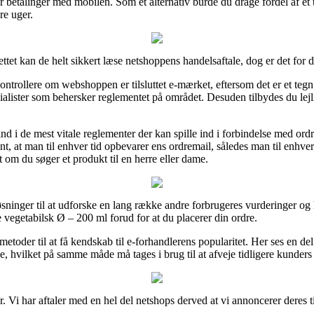
ler betalinger med mobilen. Som et alternativ burde du drage fordel af et t
re uger.
nettet kan de helt sikkert læse netshoppens handelsaftale, dog er det fo
ntrollere om webshoppen er tilsluttet e-mærket, eftersom det er et tegn p
ialister som behersker reglementet på området. Desuden tilbydes du lejlig
ind i de mest vitale reglementer der kan spille ind i forbindelse med or
t, at man til enhver tid opbevarer ens ordremail, således man til enhve
 om du søger et produkt til en herre eller dame.
øsninger til at udforske en lang række andre forbrugeres vurderinger og h
 vegetabilsk Ø – 200 ml forud for at du placerer din ordre.
etoder til at få kendskab til e-forhandlerens popularitet. Her ses en de
, hvilket på samme måde må tages i brug til at afveje tidligere kunders 
. Vi har aftaler med en hel del netshops derved at vi annoncerer deres 