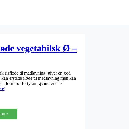
løde vegetabilsk Ø –
k risfløde til madlavning, giver en god
 kan erstatte fløde til madlavning men kan
ogen form for fortykningsmidler eller
re)
nu »