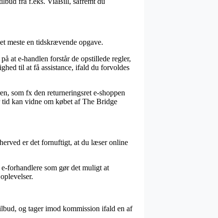
ilbud fra f.eks. ViaBill, såfremt du
r det meste en tidskrævende opgave.
å at e-handlen forstår de opstillede regler,
hed til at få assistance, ifald du forvoldes
dren, som fx den returneringsret e-shoppen
r tid kan vidne om købet af The Bridge
erved er det fornuftigt, at du læser online
l e-forhandlere som gør det muligt at
oplevelser.
tilbud, og tager imod kommission ifald en af