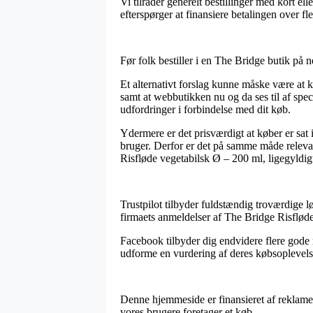
Vi tilråder generelt bestillinger med kort el
efterspørger at finansiere betalingen over fle
Før folk bestiller i en The Bridge butik på 
Et alternativt forslag kunne måske være at ko
samt at webbutikken nu og da ses til af spec
udfordringer i forbindelse med dit køb.
Ydermere er det prisværdigt at køber er sat 
bruger. Derfor er det på samme måde relevan
Risfløde vegetabilsk Ø – 200 ml, ligegyldigt
Trustpilot tilbyder fuldstændig troværdige l
firmaets anmeldelser af The Bridge Risfløde
Facebook tilbyder dig endvidere flere gode m
udforme en vurdering af deres købsoplevelse
Denne hjemmeside er finansieret af reklamer
vores brugere foretager et køb.