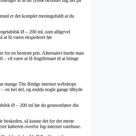
 afhænger af at du fysisk befinder dig tæt på
grund er det komplet meningsfuldt at du
vegetabilsk Ø – 200 ml, som alligevel
å at få varen ekspederet før
er for en bestemt pris. Alternativt burde man
– vil være at få fragtfirmaet til at bringe
nd har mange The Bridge internet webshops
r – en hel del, og endda nogle gange tilbyde
etabilsk Ø – 200 ml før du gennemfører din
e beskeden, så kunne det for det meste
terer køberen overfor fup internet varehuse.