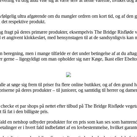
 levering vil dog altid vise sig at være selv at hente varerne, hvilket dog
lvfølgelig ultra afgørende om du mangler ordren om kort tid, og af den 
 det respektive produkt.
dag fragt på deres primære produkter, eksempelvis The Bridge Risfløde 
 et angivent klokkeslæt, med hensynstagen til at de sandsynligvis kan n
en beregning, men i mange tilfælde er det under betingelse af at du aftag
r gerne – ligegyldigt om man opholder sig nær Køge, Ikast eller Ebeltoft 
alle at søge sig frem til priser fra flere online butikker, og af den gru
serne på deres produkter – til juniorer, og samtidig til herrer og dame
at checke et par shops på nettet efter tilbud på The Bridge Risfløde veg
 få fat i den billigste pris.
ald en netshop udbyder produkter for en pris som kan ses som hamrend
talinger er i hvert fald indbefattet af en lovbestemmelse, hvilket garan