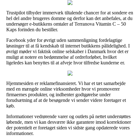
Trustpilot tilbyder immervæk tiltalende chancer for at sondere en
hel del andre brugeres domme og derfor kan det anbefales, at du
undersøger e-butikkens omtaler af Terranova Vitamin C – 50
Kaps forinden du bestiller.
Facebook yder for øvrigt uden sammenligning fordelagtige
løsninger til at få kendskab til internet butikkens pålidelighed. I
øvrigt møder vi faktisk online selskaber i Danmark hvor det er
muligt at notere en bedømmelse af ordreforløbet, hvilket
ligeledes kan benyttes til at afveje hvor tilfredse kunderne er.
Hjemmesiden er reklamefinansieret. Vi har et tæt samarbejde
med en mængde online virksomheder hvor vi promoverer
firmaernes produkter, og indhenter godtgørelse under
forudsætning af at de besøgende vi sender videre foretager et
køb.
Informationer vedrørende varer og outlets på nettet understøttes
løbende, men vi kan desværre ikke garantere imod korrektioner
der potentielt er foretaget siden vi sidste gang opdaterede vores
informationer.