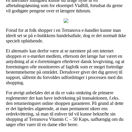
en alternativ mulighed kunne du drage nytte af en
afbetalingsløsning som for eksempel ViaBill, forudsat du gerne
vil godtgøre pengene over et længere tidsrum.
Forud for at folk shopper i en Terranova e-handler kunne man
ideelt set se på e-butikkens handelsaftale, dog er det normalt ikke
specielt ophidsende.
Et alternativ kan derfor være at se nærmere på om internet
shoppen er e-mærket medlem, eftersom det længe har været en
antydning af at e-forretningen efterlever dansk lovgivning, og at
forretningen ofte monitoreres af fagfolk som er meget fortrolige
bestemmelserne på området. Derudover giver det dig genvej til
support, såfremt du forvoldes udfordringer i processen med din
shopping.
For øvrigt anbefales det at du er vaks omkring de primære
reglementer der kan have indvirkning på transaktionen, f.eks.
den returneringsret online shoppen garanterer. På grund af dette
er det ligeledes afgørende, at man permanent sikrer ens
ordrekvittering, så man til enhver tid vil kunne bekræfte sin
shopping af Terranova Vitamin C – 50 Kaps, uafhængig om du
søger efter varer til en dame eller herre.