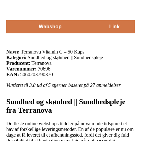
Webshop
Link
Navn:
Terranova Vitamin C – 50 Kaps
Kategori:
Sundhed og skønhed || Sundhedspleje
Producent:
Terranova
Varenummer:
70696
EAN:
5060203790370
Vurderet til
3.8
ud af 5 stjerner baseret på
27
anmeldelser
Sundhed og skønhed || Sundhedspleje
fra Terranova
De fleste online webshops tildeler på nuværende tidspunkt et
hav af forskellige leveringsmetoder. En af de populære er nu om
dage at få leveret til et afhentningssted, fordi det giver dig fuld
fleksibilitet til at hente dine varer lige når det passer dig.