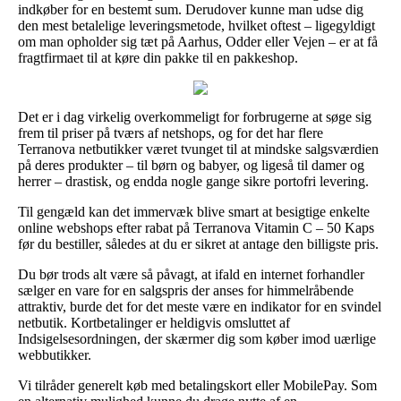
indkøber for en bestemt sum. Derudover kunne man udse dig
den mest betalelige leveringsmetode, hvilket oftest – ligegyldigt
om man opholder sig tæt på Aarhus, Odder eller Vejen – er at få
fragtfirmaet til at køre din pakke til en pakkeshop.
Det er i dag virkelig overkommeligt for forbrugerne at søge sig
frem til priser på tværs af netshops, og for det har flere
Terranova netbutikker været tvunget til at mindske salgsværdien
på deres produkter – til børn og babyer, og ligeså til damer og
herrer – drastisk, og endda nogle gange sikre portofri levering.
Til gengæld kan det immervæk blive smart at besigtige enkelte
online webshops efter rabat på Terranova Vitamin C – 50 Kaps
før du bestiller, således at du er sikret at antage den billigste pris.
Du bør trods alt være så påvagt, at ifald en internet forhandler
sælger en vare for en salgspris der anses for himmelråbende
attraktiv, burde det for det meste være en indikator for en svindel
netbutik. Kortbetalinger er heldigvis omsluttet af
Indsigelsesordningen, der skærmer dig som køber imod uærlige
webbutikker.
Vi tilråder generelt køb med betalingskort eller MobilePay. Som