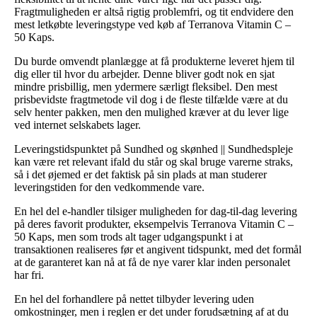
Fragtmuligheden er altså rigtig problemfri, og tit endvidere den
mest letkøbte leveringstype ved køb af Terranova Vitamin C –
50 Kaps.
Du burde omvendt planlægge at få produkterne leveret hjem til
dig eller til hvor du arbejder. Denne bliver godt nok en sjat
mindre prisbillig, men ydermere særligt fleksibel. Den mest
prisbevidste fragtmetode vil dog i de fleste tilfælde være at du
selv henter pakken, men den mulighed kræver at du lever lige
ved internet selskabets lager.
Leveringstidspunktet på Sundhed og skønhed || Sundhedspleje
kan være ret relevant ifald du står og skal bruge varerne straks,
så i det øjemed er det faktisk på sin plads at man studerer
leveringstiden for den vedkommende vare.
En hel del e-handler tilsiger muligheden for dag-til-dag levering
på deres favorit produkter, eksempelvis Terranova Vitamin C –
50 Kaps, men som trods alt tager udgangspunkt i at
transaktionen realiseres før et angivent tidspunkt, med det formål
at de garanteret kan nå at få de nye varer klar inden personalet
har fri.
En hel del forhandlere på nettet tilbyder levering uden
omkostninger, men i reglen er det under forudsætning af at du