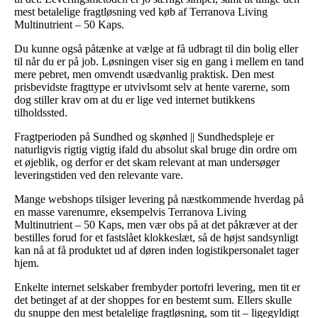
mest betalelige fragtløsning ved køb af Terranova Living
Multinutrient – 50 Kaps.
Du kunne også påtænke at vælge at få udbragt til din bolig eller
til når du er på job. Løsningen viser sig en gang i mellem en tand
mere pebret, men omvendt usædvanlig praktisk. Den mest
prisbevidste fragttype er utvivlsomt selv at hente varerne, som
dog stiller krav om at du er lige ved internet butikkens
tilholdssted.
Fragtperioden på Sundhed og skønhed || Sundhedspleje er
naturligvis rigtig vigtig ifald du absolut skal bruge din ordre om
et øjeblik, og derfor er det skam relevant at man undersøger
leveringstiden ved den relevante vare.
Mange webshops tilsiger levering på næstkommende hverdag på
en masse varenumre, eksempelvis Terranova Living
Multinutrient – 50 Kaps, men vær obs på at det påkræver at der
bestilles forud for et fastslået klokkeslæt, så de højst sandsynligt
kan nå at få produktet ud af døren inden logistikpersonalet tager
hjem.
Enkelte internet selskaber frembyder portofri levering, men tit er
det betinget af at der shoppes for en bestemt sum. Ellers skulle
du snuppe den mest betalelige fragtløsning, som tit – ligegyldigt