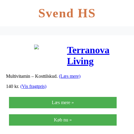
Svend HS
Terranova
Living
Multinutrient
Multivitamin – Kosttilskud.
(Læs mere)
– 50 Kaps
140
kr.
(Vis fragtpris)
Læs mere »
Køb nu »