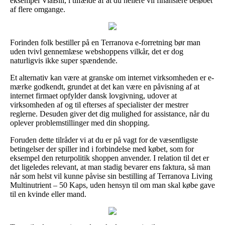
eksempel ViaBill, i tilfælde af at du hellere vil finansiere beløbet
af flere omgange.
Forinden folk bestiller på en Terranova e-forretning bør man
uden tvivl gennemlæse webshoppens vilkår, det er dog
naturligvis ikke super spændende.
Et alternativ kan være at granske om internet virksomheden er e-
mærke godkendt, grundet at det kan være en påvisning af at
internet firmaet opfylder dansk lovgivning, udover at
virksomheden af og til efterses af specialister der mestrer
reglerne. Desuden giver det dig mulighed for assistance, når du
oplever problemstillinger med din shopping.
Foruden dette tilråder vi at du er på vagt for de væsentligste
betingelser der spiller ind i forbindelse med købet, som for
eksempel den returpolitik shoppen anvender. I relation til det er
det ligeledes relevant, at man stadig bevarer ens faktura, så man
når som helst vil kunne påvise sin bestilling af Terranova Living
Multinutrient – 50 Kaps, uden hensyn til om man skal købe gave
til en kvinde eller mand.