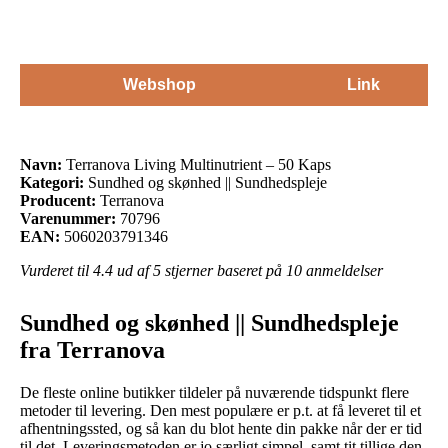
Webshop
Link
Navn:
Terranova Living Multinutrient – 50 Kaps
Kategori:
Sundhed og skønhed || Sundhedspleje
Producent:
Terranova
Varenummer:
70796
EAN:
5060203791346
Vurderet til
4.4
ud af 5 stjerner baseret på
10
anmeldelser
Sundhed og skønhed || Sundhedspleje
fra Terranova
De fleste online butikker tildeler på nuværende tidspunkt flere
metoder til levering. Den mest populære er p.t. at få leveret til et
afhentningssted, og så kan du blot hente din pakke når der er tid
til det. Leveringsmetoden er jo særligt simpel, samt tit tillige den