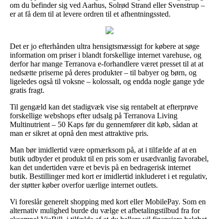
om du befinder sig ved Aarhus, Solrød Strand eller Svenstrup –
er at få dem til at levere ordren til et afhentningssted.
Det er jo efterhånden ultra hensigtsmæssigt for købere at søge
information om priser i blandt forskellige internet varehuse, og
derfor har mange Terranova e-forhandlere været presset til at at
nedsætte priserne på deres produkter – til babyer og børn, og
ligeledes også til voksne – kolossalt, og endda nogle gange yde
gratis fragt.
Til gengæld kan det stadigvæk vise sig rentabelt at efterprøve
forskellige webshops efter udsalg på Terranova Living
Multinutrient – 50 Kaps før du gennemfører dit køb, sådan at
man er sikret at opnå den mest attraktive pris.
Man bør imidlertid være opmærksom på, at i tilfælde af at en
butik udbyder et produkt til en pris som er usædvanlig favorabel,
kan det undertiden være et bevis på en bedragerisk internet
butik. Bestillinger med kort er imidlertid inkluderet i et regulativ,
der støtter køber overfor uærlige internet outlets.
Vi foreslår generelt shopping med kort eller MobilePay. Som en
alternativ mulighed burde du vælge et afbetalingstilbud fra for