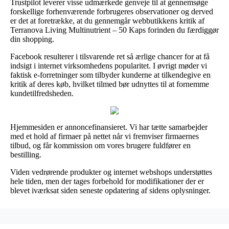
Trustpilot leverer visse udmærkede genveje til at gennemsøge
forskellige forhenværende forbrugeres observationer og derved
er det at foretrække, at du gennemgår webbutikkens kritik af
Terranova Living Multinutrient – 50 Kaps forinden du færdiggør
din shopping.
Facebook resulterer i tilsvarende ret så ærlige chancer for at få
indsigt i internet virksomhedens popularitet. I øvrigt møder vi
faktisk e-forretninger som tilbyder kunderne at tilkendegive en
kritik af deres køb, hvilket tilmed bør udnyttes til at fornemme
kundetilfredsheden.
Hjemmesiden er annoncefinansieret. Vi har tætte samarbejder
med et hold af firmaer på nettet når vi fremviser firmaernes
tilbud, og får kommission om vores brugere fuldfører en
bestilling.
Viden vedrørende produkter og internet webshops understøttes
hele tiden, men der tages forbehold for modifikationer der er
blevet iværksat siden seneste opdatering af sidens oplysninger.