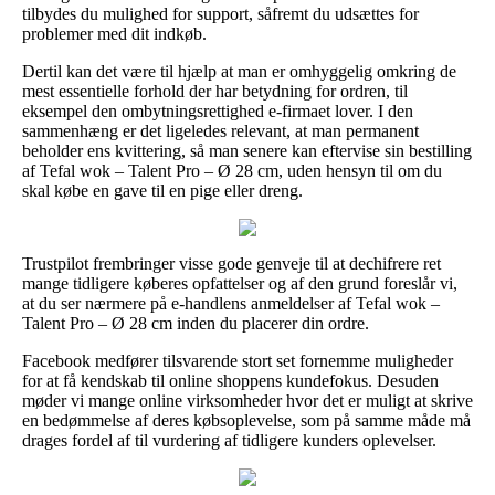
tilbydes du mulighed for support, såfremt du udsættes for
problemer med dit indkøb.
Dertil kan det være til hjælp at man er omhyggelig omkring de
mest essentielle forhold der har betydning for ordren, til
eksempel den ombytningsrettighed e-firmaet lover. I den
sammenhæng er det ligeledes relevant, at man permanent
beholder ens kvittering, så man senere kan eftervise sin bestilling
af Tefal wok – Talent Pro – Ø 28 cm, uden hensyn til om du
skal købe en gave til en pige eller dreng.
Trustpilot frembringer visse gode genveje til at dechifrere ret
mange tidligere køberes opfattelser og af den grund foreslår vi,
at du ser nærmere på e-handlens anmeldelser af Tefal wok –
Talent Pro – Ø 28 cm inden du placerer din ordre.
Facebook medfører tilsvarende stort set fornemme muligheder
for at få kendskab til online shoppens kundefokus. Desuden
møder vi mange online virksomheder hvor det er muligt at skrive
en bedømmelse af deres købsoplevelse, som på samme måde må
drages fordel af til vurdering af tidligere kunders oplevelser.