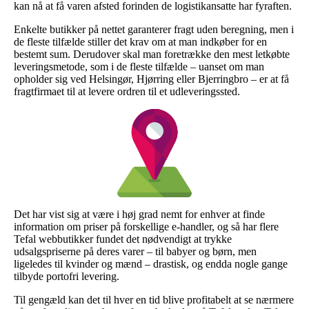
kan nå at få varen afsted forinden de logistikansatte har fyraften.
Enkelte butikker på nettet garanterer fragt uden beregning, men i
de fleste tilfælde stiller det krav om at man indkøber for en
bestemt sum. Derudover skal man foretrække den mest letkøbte
leveringsmetode, som i de fleste tilfælde – uanset om man
opholder sig ved Helsingør, Hjørring eller Bjerringbro – er at få
fragtfirmaet til at levere ordren til et udleveringssted.
Det har vist sig at være i høj grad nemt for enhver at finde
information om priser på forskellige e-handler, og så har flere
Tefal webbutikker fundet det nødvendigt at trykke
udsalgspriserne på deres varer – til babyer og børn, men
ligeledes til kvinder og mænd – drastisk, og endda nogle gange
tilbyde portofri levering.
Til gengæld kan det til hver en tid blive profitabelt at se nærmere