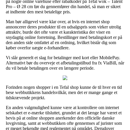
på nogle online varehuse efter rabatkoder på Tefal wok – Talent
Pro – Ø 28 cm før du gennemfører din handel, så man er sikret
at indhente den mest betalelige pris.
Man bør alligevel være klar over, at hvis en internet shop
annoncerer deres produkter til en udsalgspris som virker utrolig
attraktiv, burde det ofte være et karakteristika der viser en
snydagtig online forretning. Bestillinger med betalingskort er på
den anden side omfattet af en ordning, hvilket bistår dig som
køber overfor uægte e-forhandlere.
Vi slår generelt et slag for betalinger med kort eller MobilePay.
Alternativt bør du overveje et afbetalingstilbud fra fx ViaBill, når
du vil betale betalingen over en længere periode.
Forinden nogen shopper i en Tefal shop kunne de til hver en tid
bese webbutikkens handelsvilkår, men det er mange gange et
tidskrævende projekt.
En anden valgmulighed kunne være at kontrollere om internet
selskabet er e-mærke tilsluttet, grundet at det længe har været et
bevis på at online shoppen anerkender den officielle danske
lovgivning, samt at webbutikken ofte gennemses af jurister som
er meget bekendte med reglementet på området. Derudover