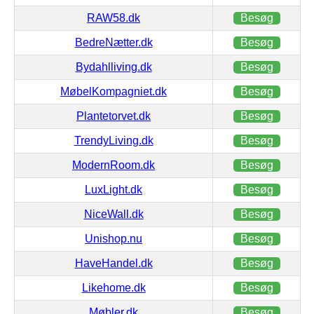
RAW58.dk
Besøg
BedreNætter.dk
Besøg
Bydahlliving.dk
Besøg
MøbelKompagniet.dk
Besøg
Plantetorvet.dk
Besøg
TrendyLiving.dk
Besøg
ModernRoom.dk
Besøg
LuxLight.dk
Besøg
NiceWall.dk
Besøg
Unishop.nu
Besøg
HaveHandel.dk
Besøg
Likehome.dk
Besøg
Møbler.dk
Besøg