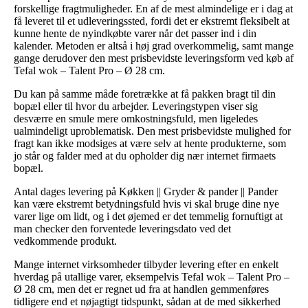
forskellige fragtmuligheder. En af de mest almindelige er i dag at
få leveret til et udleveringssted, fordi det er ekstremt fleksibelt at
kunne hente de nyindkøbte varer når det passer ind i din
kalender. Metoden er altså i høj grad overkommelig, samt mange
gange derudover den mest prisbevidste leveringsform ved køb af
Tefal wok – Talent Pro – Ø 28 cm.
Du kan på samme måde foretrække at få pakken bragt til din
bopæl eller til hvor du arbejder. Leveringstypen viser sig
desværre en smule mere omkostningsfuld, men ligeledes
ualmindeligt uproblematisk. Den mest prisbevidste mulighed for
fragt kan ikke modsiges at være selv at hente produkterne, som
jo står og falder med at du opholder dig nær internet firmaets
bopæl.
Antal dages levering på Køkken || Gryder & pander || Pander
kan være ekstremt betydningsfuld hvis vi skal bruge dine nye
varer lige om lidt, og i det øjemed er det temmelig fornuftigt at
man checker den forventede leveringsdato ved det
vedkommende produkt.
Mange internet virksomheder tilbyder levering efter en enkelt
hverdag på utallige varer, eksempelvis Tefal wok – Talent Pro –
Ø 28 cm, men det er regnet ud fra at handlen gemmenføres
tidligere end et nøjagtigt tidspunkt, sådan at de med sikkerhed