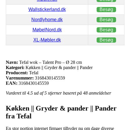
Wallstickerland.dk
Besøg
Nordlyhome.dk
Besøg
MøbelNord.dk
Besøg
XL-Møbler.dk
Besøg
Navn:
Tefal wok – Talent Pro – Ø 28 cm
Kategori:
Køkken || Gryder & pander || Pander
Producent:
Tefal
Varenummer:
3168430145559
EAN:
3168430145559
Vurderet til
4.5
ud af 5 stjerner baseret på
48
anmeldelser
Køkken || Gryder & pander || Pander
fra Tefal
En stor portion internet firmaer tilbyder nu om dage diverse