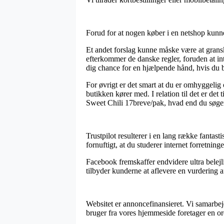
Forud for at nogen køber i en netshop kunne
Et andet forslag kunne måske være at gran
efterkommer de danske regler, foruden at i
dig chance for en hjælpende hånd, hvis du b
For øvrigt er det smart at du er omhyggelig
butikken kører med. I relation til det er de
Sweet Chili 17breve/pak, hvad end du søger 
Trustpilot resulterer i en lang række fantas
fornuftigt, at du studerer internet forretni
Facebook fremskaffer endvidere ultra belejl
tilbyder kunderne at aflevere en vurdering af
Websitet er annoncefinansieret. Vi samarbejd
bruger fra vores hjemmeside foretager en or