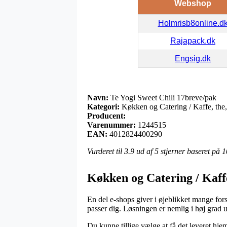
Webshop
Holmrisb8online.d
Rajapack.dk
Engsig.dk
Navn:
Te Yogi Sweet Chili 17breve/pak
Kategori:
Køkken og Catering / Kaffe, the,
Producent:
Varenummer:
1244515
EAN:
4012824400290
Vurderet til
3.9
ud af 5 stjerner baseret på
1
Køkken og Catering / Kaffe
En del e-shops giver i øjeblikket mange fors
passer dig. Løsningen er nemlig i høj grad 
Du kunne tillige vælge at få det leveret hjem