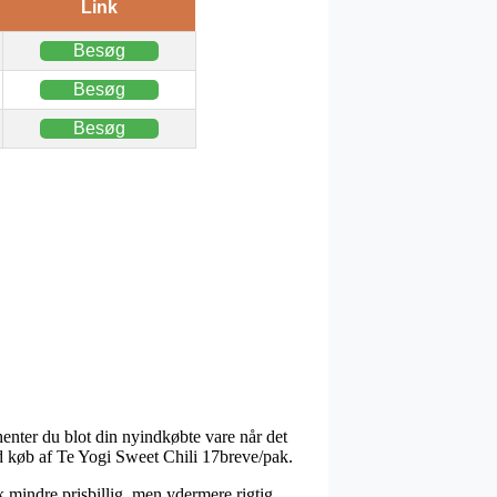
Link
Besøg
Besøg
Besøg
henter du blot din nyindkøbte vare når det
ed køb af Te Yogi Sweet Chili 17breve/pak.
ak mindre prisbillig, men ydermere rigtig