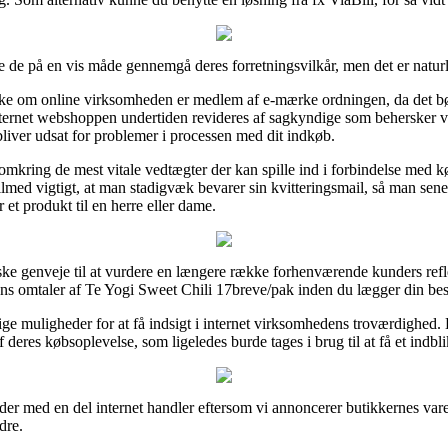
 de på en vis måde gennemgå deres forretningsvilkår, men det er natur
ske om online virksomheden er medlem af e-mærke ordningen, da det b
nternet webshoppen undertiden revideres af sagkyndige som behersker v
liver udsat for problemer i processen med dit indkøb.
 omkring de mest vitale vedtægter der kan spille ind i forbindelse med k
t tilmed vigtigt, at man stadigvæk bevarer sin kvitteringsmail, så man se
et produkt til en herre eller dame.
tiske genveje til at vurdere en længere række forhenværende kunders refl
ngens omtaler af Te Yogi Sweet Chili 17breve/pak inden du lægger din best
ige muligheder for at få indsigt i internet virksomhedens troværdighed
 deres købsoplevelse, som ligeledes burde tages i brug til at få et indbl
er med en del internet handler eftersom vi annoncerer butikkernes varer
dre.