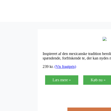
Inspireret af den mexicanske tradition bero
spændende, forfriskende te, der kan nydes nå
239
kr.
(Vis fragtpris)
Læs mere »
Køb nu »