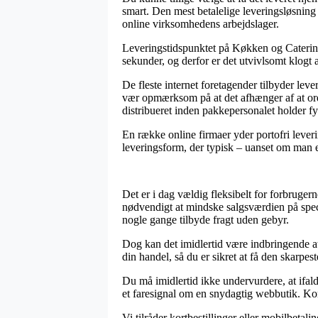
smart. Den mest betalelige leveringsløsning 
online virksomhedens arbejdslager.
Leveringstidspunktet på Køkken og Catering 
sekunder, og derfor er det utvivlsomt klogt 
De fleste internet foretagender tilbyder le
vær opmærksom på at det afhænger af at ordr
distribueret inden pakkepersonalet holder fy
En række online firmaer yder portofri leveri
leveringsform, der typisk – uanset om man er
Det er i dag vældig fleksibelt for forbrugern
nødvendigt at mindske salgsværdien på specie
nogle gange tilbyde fragt uden gebyr.
Dog kan det imidlertid være indbringende at
din handel, så du er sikret at få den skarpest
Du må imidlertid ikke undervurdere, at ifald
et faresignal om en snydagtig webbutik. Kort
Vi tilråder kortbestillinger eller mobilbetali