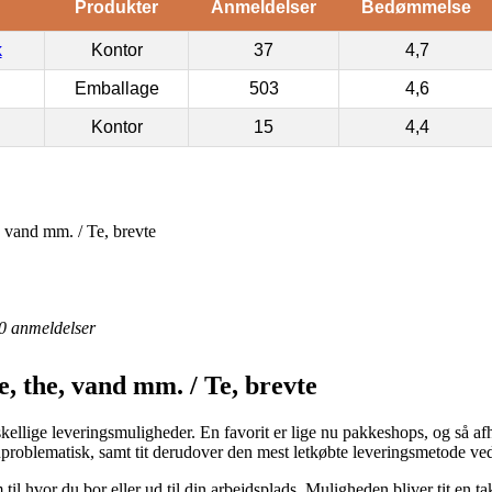
Produkter
Anmeldelser
Bedømmelse
k
Kontor
37
4,7
Emballage
503
4,6
Kontor
15
4,4
 vand mm. / Te, brevte
0
anmeldelser
, the, vand mm. / Te, brevte
kellige leveringsmuligheder. En favorit er lige nu pakkeshops, og så af
uproblematisk, samt tit derudover den mest letkøbte leveringsmetode v
 til hvor du bor eller ud til din arbejdsplads. Muligheden bliver tit en t