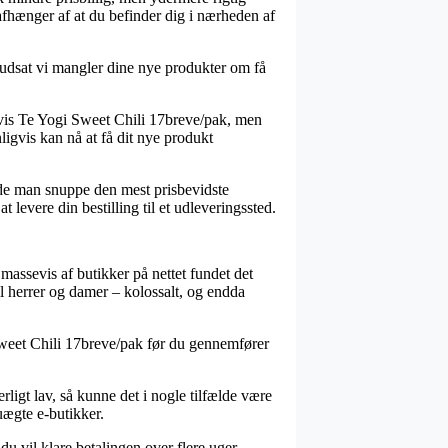
 afhænger af at du befinder dig i nærheden af
orudsat vi mangler dine nye produkter om få
lvis Te Yogi Sweet Chili 17breve/pak, men
igvis kan nå at få dit nye produkt
urde man snuppe den mest prisbevidste
levere din bestilling til et udleveringssted.
 massevis af butikker på nettet fundet det
il herrer og damer – kolossalt, og endda
 Sweet Chili 17breve/pak før du gennemfører
rligt lav, så kunne det i nogle tilfælde være
uægte e-butikker.
 du vil klare betalingen over flere uger.