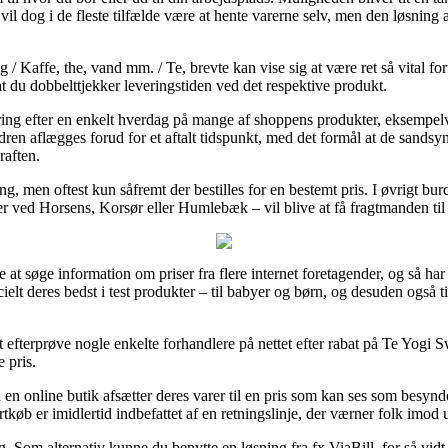
vil dog i de fleste tilfælde være at hente varerne selv, men den løsning
/ Kaffe, the, vand mm. / Te, brevte kan vise sig at være ret så vital f
at du dobbelttjekker leveringstiden ved det respektive produkt.
vering efter en enkelt hverdag på mange af shoppens produkter, eksempe
en aflægges forud for et aftalt tidspunkt, med det formål at de sandsynl
raften.
ng, men oftest kun såfremt der bestilles for en bestemt pris. I øvrigt b
 ved Horsens, Korsør eller Humlebæk – vil blive at få fragtmanden til at 
e at søge information om priser fra flere internet foretagender, og så har
lt deres bedst i test produkter – til babyer og børn, og desuden også t
 efterprøve nogle enkelte forhandlere på nettet efter rabat på Te Yogi
e pris.
 en online butik afsætter deres varer til en pris som kan ses som besynde
køb er imidlertid indbefattet af en retningslinje, der værner folk imod 
ng. Som alternativ kunne du benytte en løsning fra fx ViaBill, for så vidt