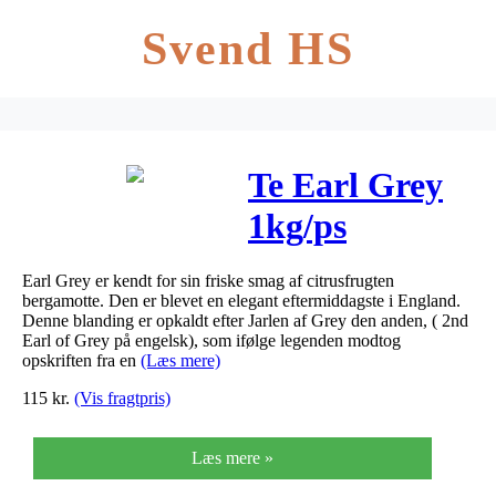
Svend HS
Te Earl Grey
1kg/ps
Earl Grey er kendt for sin friske smag af citrusfrugten
bergamotte. Den er blevet en elegant eftermiddagste i England.
Denne blanding er opkaldt efter Jarlen af Grey den anden, ( 2nd
Earl of Grey på engelsk), som ifølge legenden modtog
opskriften fra en
(Læs mere)
115
kr.
(Vis fragtpris)
Læs mere »