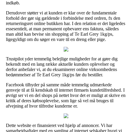
indkøb.
Derudover støtter vi at kunden er klar over de fundamentale
forhold der gør sig gældende i forbindelse med ordren, fx den
returneringsret online butikken har. I den relation er det ligeledes
essesentielt, at man permanent opbevarer ens faktura, således
man altid kan bevise sin shopping af Te Earl Grey 1kg/ps,
ligegyldigt om du søger en vare til en dreng eller pige.
Trustpilot yder temmelig belejlige muligheder for at gøre dig
bekendt med en lang række aktuelle kunders oplevelser og
derfor anbefaler vi, at du eksaminerer online virksomhedens
bedømmelser af Te Earl Grey 1kg/ps før du bestiller.
Facebook tilbyder på samme måde temmelig udmærkede
genveje til at få kendskab til internet firmaets kundetilfredshed. I
øvrigt ser vi en del shops på nettet hvor det er muligt at skrive en
kritik af deres købsoplevelse, som lige så vel må bruges til
afvejning af hvor tilfredse kunderne er.
Dette website er finansieret ved hjælp af annoncer. Vi har
samarbejdsaftaler med en samling af internet selskaber hvori vi