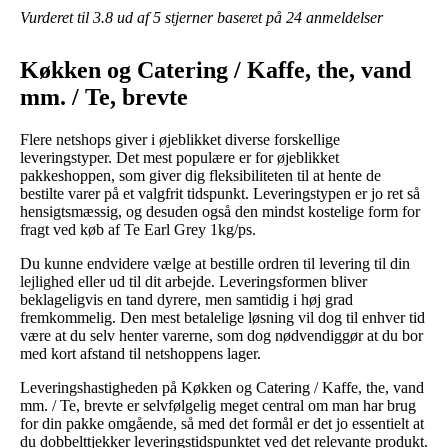
Vurderet til
3.8
ud af 5 stjerner baseret på
24
anmeldelser
Køkken og Catering / Kaffe, the, vand
mm. / Te, brevte
Flere netshops giver i øjeblikket diverse forskellige
leveringstyper. Det mest populære er for øjeblikket
pakkeshoppen, som giver dig fleksibiliteten til at hente de
bestilte varer på et valgfrit tidspunkt. Leveringstypen er jo ret så
hensigtsmæssig, og desuden også den mindst kostelige form for
fragt ved køb af Te Earl Grey 1kg/ps.
Du kunne endvidere vælge at bestille ordren til levering til din
lejlighed eller ud til dit arbejde. Leveringsformen bliver
beklageligvis en tand dyrere, men samtidig i høj grad
fremkommelig. Den mest betalelige løsning vil dog til enhver tid
være at du selv henter varerne, som dog nødvendiggør at du bor
med kort afstand til netshoppens lager.
Leveringshastigheden på Køkken og Catering / Kaffe, the, vand
mm. / Te, brevte er selvfølgelig meget central om man har brug
for din pakke omgående, så med det formål er det jo essentielt at
du dobbelttjekker leveringstidspunktet ved det relevante produkt.