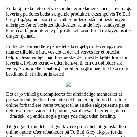
En lang række internet virksomheder reklamerer med 1 hverdags
levering på deres bedst sælgende produkter, eksempelvis Te Earl
Grey 1kg/ps, men som trods alt er underforstået at bestillingen
anbringes før et besluttet klokkeslæt, så at de højst sandsynligt
kan nå at få produkterne på posthuset forud for at de lageransatte
drager hjemad.
En hel del forhandlere på nettet sikrer gebyrfri levering, men i
mange tilfælde påkræves det at der erhverves for et præcist
beløb. Desuden bør man foretrække den mest letkøbte form for
levering, hvilket gerne – uden hensyn til om du opholder sig i
Vejle, Nyborg eller Faaborg – er at få fragtfirmaet til at køre din
bestilling til et afhentningssted.
Det er jo virkelig ukompliceret for almindelige mennesker at
prissammenligne hos flere internet handler, og derved har flere
online forhandlere været tvunget til at sænke salgspriserne på en
række af deres varer – til juniorer, samt også til herrer og damer
– drastisk, og endda nogle gange yde fragt uden betaling.
Til gengæld kan det stadigvæk være profitabelt at granske flere
online outlets efter rabatkoder på Te Earl Grey 1kg/ps før du