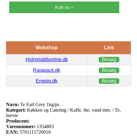
Køb nu »
Webshop
Link
Holmrisb8online.dk
Besøg
Rajapack.dk
Besøg
Engsig.dk
Besøg
Navn:
Te Earl Grey 1kg/ps
Kategori:
Køkken og Catering / Kaffe, the, vand mm. / Te,
brevte
Producent:
Varenummer:
1354883
EAN:
5701115720016