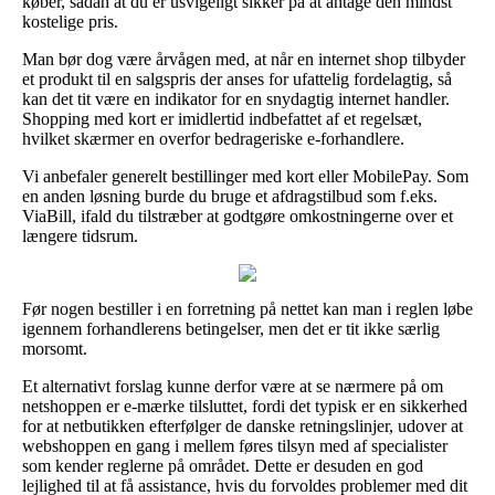
køber, sådan at du er usvigeligt sikker på at antage den mindst
kostelige pris.
Man bør dog være årvågen med, at når en internet shop tilbyder
et produkt til en salgspris der anses for ufattelig fordelagtig, så
kan det tit være en indikator for en snydagtig internet handler.
Shopping med kort er imidlertid indbefattet af et regelsæt,
hvilket skærmer en overfor bedrageriske e-forhandlere.
Vi anbefaler generelt bestillinger med kort eller MobilePay. Som
en anden løsning burde du bruge et afdragstilbud som f.eks.
ViaBill, ifald du tilstræber at godtgøre omkostningerne over et
længere tidsrum.
Før nogen bestiller i en forretning på nettet kan man i reglen løbe
igennem forhandlerens betingelser, men det er tit ikke særlig
morsomt.
Et alternativt forslag kunne derfor være at se nærmere på om
netshoppen er e-mærke tilsluttet, fordi det typisk er en sikkerhed
for at netbutikken efterfølger de danske retningslinjer, udover at
webshoppen en gang i mellem føres tilsyn med af specialister
som kender reglerne på området. Dette er desuden en god
lejlighed til at få assistance, hvis du forvoldes problemer med dit